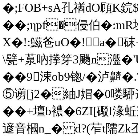
�;FOB+sA孔禉dO頋K鋎
��;ηpf�侵伯�:mR
X�!:鰦爸uO�!a�
\甓+葲吶搼笌3颺n瀊�
��9涑ob9锪/�泸齄
⑤谫[j2�紬J媢�0喽駵
��+壇b襛�6ZI[礟l湪
遃音槶n_� d?(苲t隭Z