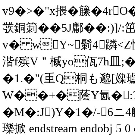
v9�>�"x揋�籘�4r
彂銅箣��5J鄘��:)]/:
v� wY~鬎4蹸<Z
湝f殡V＂楲yo佤7h皿;�
�1.�"(重Q桐も邈[媣瓛�
W��+�蔭Y氤�:
�M�:J)Y�1�/-6ニ4
瓅掀 endstream endobj 5 0 o