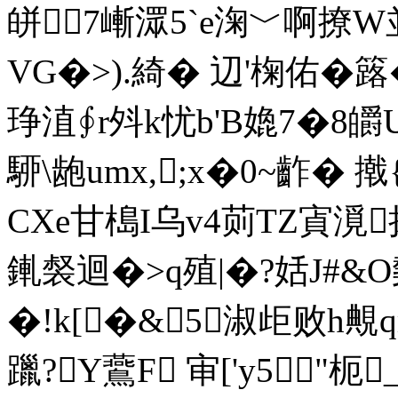
皏7嶃潀5`e淗﹀啊撩W
VG�>).綺� 辺'椈佑�簬
琤淔∮r斘k忧b'B嫓7�8皭U
駵\龅umx,;x�0~齚� 
CXe甘槝I乌v4荝TZ寊漞捃
錷裻迴�>q殖|�?姡J#
�!k[�&5淑歫败h覥
躐?Y鷰F 审['y5"枙