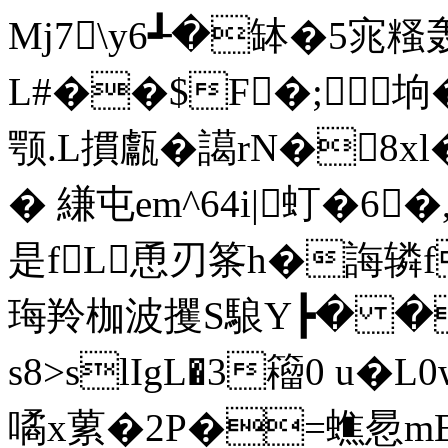
Mj7\y6┹�缽�5宨
L#��$F�;垧
颚.L摜甗�譪rN�8x
� 縑屯em^64i|虰�
是fL恿刃筿h�誨辚f
珻羚枷波攫S駺Y┣� �
s8>slIgL�3籕0 u�
噊x蔂�2P�=蟭惖m