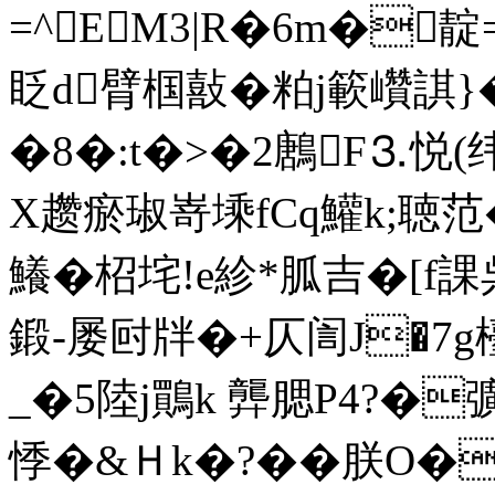
=^EM3|R�6m�靛
眨d臂椢敼�粕j簐巑諆
�8�:t�>�2鶶F⒊悦
X趱瘀琡嵜塖fCq鱹k;聴范�
鱶�柖垞!e紾*胍吉�
[f
鍛-屡尀牉�+仄訚J�7g檯拲
_�5陸j鷶k 龏腮P4?�
悸�&Ｈk�?��朕O�