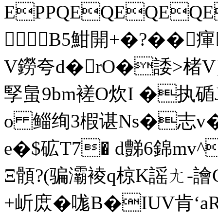
EPPQEQEQEQE
B5魽開+�?��瘒
V鐒夸d�rO�諉>楮V}
孯蛗9bm褨O炊I �执碷J
o 鲻绚3椵谌Ns�志v
e�$砿T7� d豑6錦mv
Ξ顝?(骗灞裬q椋K謡ㄤ 
+岓庻�哤B�IUV肯‘a