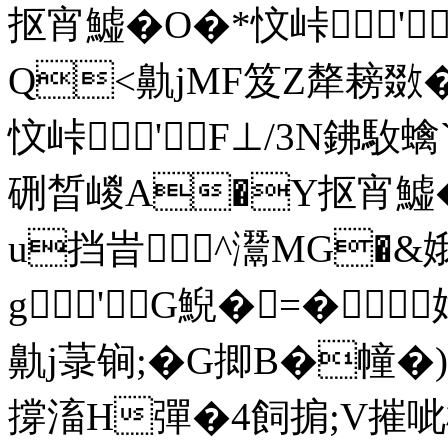
抠宵鱋� O�*忟峠'
Q<鼽jMF笈Z犛耪敪�
忟峠'F⊥/3N鉘駇
硎晳嵕A�Y抠宵鱋� 
u挡旹^灊MG�&
g'G鯢�=�
鼽j菉锏;�G揤B�幢�)充
撐滀H彈�4飼掮;V摧呲枦