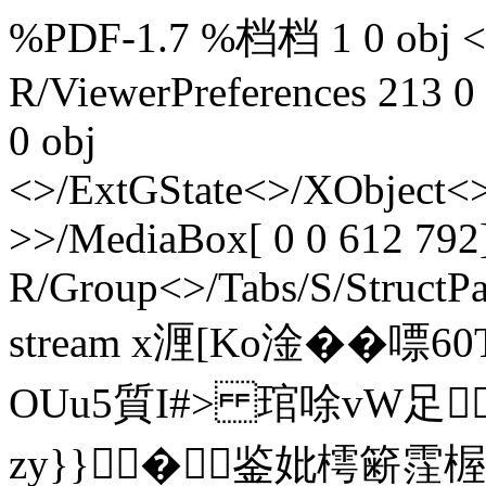
%PDF-1.7 %档档 1 0 obj <>
R/ViewerPreferences 213 0
0 obj
<>/ExtGState<>/XObject<>
>>/MediaBox[ 0 0 612 792]
R/Group<>/Tabs/S/StructPa
stream x湹[Ko淦� �嘌6
OUu5質I#> 琯唋vW足
zy}}�鉴妣樗簖霔楃嬠