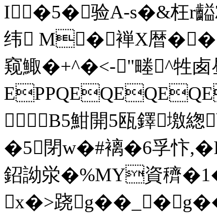
I�5�验A-s�&枉r
纬 M�褝X暦��
窥鯫�+^�<-"畻^牲
EPPQEQEQEQE
B5魽開5瓯鐸墽緫
�5閉w�#褵�6孚忭,�
鉊詏泶�%MY資穧�1�2
x�>跷g��_�g�