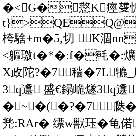
�<G�慦K痙﨎惦
t}>QEQ@
桍騇+m�5,切 K涸nn
<軀璬t�*�:f�軞�:爌U
X政陀?�7穑�7L犥_
3q邍 盛€鎉峗燧3q邍
�~�(�?�7瓞�
兠:RAr� 缥w獣珏�龟偌