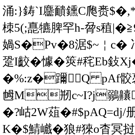
涌
: }鋳`I麢靧鑂C爮赉$�
栜5(;嗭犥脾罕h-脋s稙|�
媧S�Pv�8涺$ ~￤c
跫I齩�懅�筴#秺Eb鈙X
�%:z�躎Q pAf骹褭
乸M剏 c~I?j鶸
�?岵2W葅�#$pAQ=d
K�$鯖巇�狼#猍o杳冥