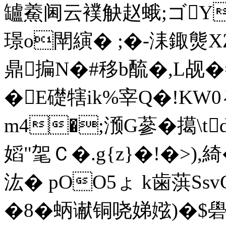
罏鯗阃云襆觖赵蛾;ゴY
璟o閛縯� ;�-洡鋷熋XZ
鼎揙N�#移b酼�,L觇
�E礎犗ik%宰Q�!KW
m4�;滪G蔘�擖\td
嫍"毠Ｃ�.g{z}�!�>
汯� pOO5ょ k歯葓Ssv
�8�蛃谳铜哓娣娹)�$