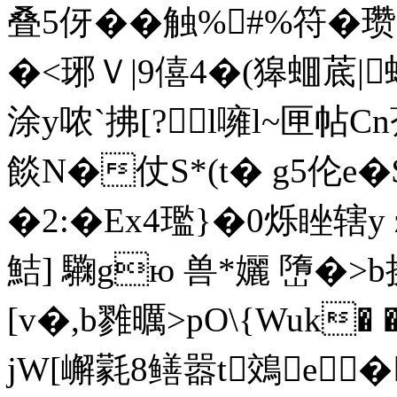
叠5伢��触%#%符�
�<琊Ｖ|9僖4�(獆蜖菧|
涂y哝`拂[?l噰l~匣
餤N�仗S*(t� g5伦e�$
�2:�Ex4璼}�0烁睉
鮚] 驧gю 兽*孋 嶞�>
[v�,b雡曞>pO\{Wuk�
jW[嶰氋8鳝 嚣t鵁e