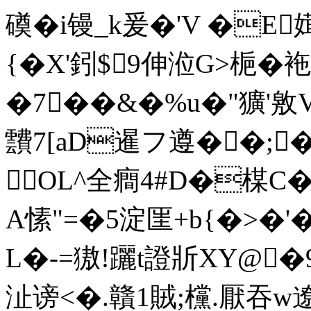
磸�i镘_k爰�'V �E媶
{�X'鈏$9伸涖G>梔
�7��&�%u�"獷'敫 V
靅7[aD暹フ遵��; 
OL^全癎4#D�楳C�
A愫"=�5淀匩+b{�>
L�-=獓!躧t證斨XY@�9�
沚谤<�.贛1賊;欓.厭吞w遼