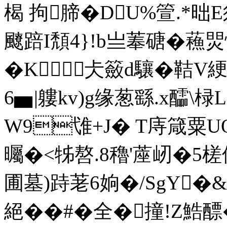
楬 拘腣�DU%箮.*
飉踣 I頽4}!b亗菶磄�蘓焸
�K﹀仧籢d驤�鞊V綆
6▅|軁kv)g缘葱繇.x醽\
W9隿+J� T庤箴粟UQ
曯�<牬嗸.8穭'蓙屻�5
圃墓)跱荖6姠�/SgY�&
絕��#� 全�撞!Z