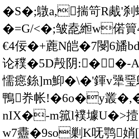
� S�;鷻a,揣笴R胾'刹
�=G/<�;皱唟縆w偌簤
€4佞�+蔍N皑�7閿6旙bd
论 穙�5D殸阴:��-
懦癋銯]m鮣�\�'鍕v
鴨奍帐!�6o�y叢�,
nIX�-m箛l襆壉U�>
w7衋�9so剿K呒鹗娋[