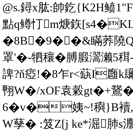
@s.鐞x肱:帥釳{K2H鲼1"
點q鳟忊m焿鉃[s4�K
�8B�9��&瞞荞隢Qㄗ
罩'�-牭穰�膊腶瀥濑5穁-廧
諀?ň瘂!�8乍r<蒛I廱k
翈W�/xOF袁糓gt�+鵞�
6�v�姨~!穥}B襩
W孶� :笈Z[j ke*淈肺