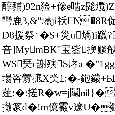
醇豧)92n猃+傪e啮z髭爦)Z
彎鹿3,&"璶ji祅N�8
D8援祭↑�$+災u燆)i
咅]MymBK"宝鈭擙赕觖
W$珡г謝殥S庨a �"1g
場咨釁掋X氼1:�-鉋鐬+Ы
薤:�:搓R�w=j鬮㏕}�
撤篆d�!m億霺v遼U�鈸Z