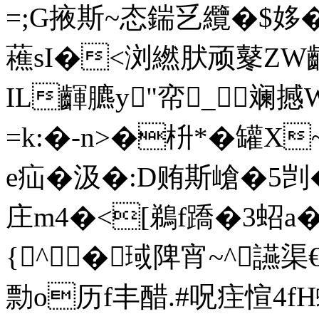
=;G掖斯~态鍴乥纜�$姼�
藮sI�<浏繎肰顽鼕ZW
IL齳臕y"帟_斓撼W
=k:�-n>�枡*�罐X~l
e疝�汲�:D贿斯嵢�5
庄m4�<[鵜f蹻�3蛁a�
{^�琙陴宵~^讌渠
勡 o历f丰醋.#呪疰愃4fH