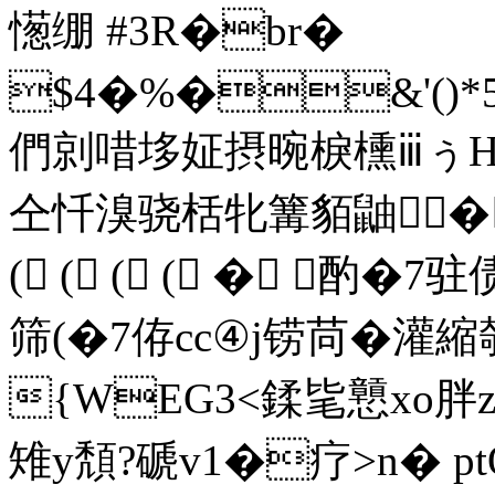
憽绷 #3R�br�
$4�%�&'()*5678
們剠唶垑姃摂晼棙櫄ⅲぅΗ
仝忏溴骁栝牝篝貊鼬� 
( ( ( ( � 酌�7
筛(�7侟cc④j铹苘�灌縮
{WEG3<鍒毞戅xo胖z
雉y頽?磃v1�疗>n� pt