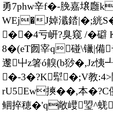
勇7phw辛f�-脕嘉壌廱k
WEj�J婥瀸錔|�;絖
��4亏岍?臭窥 /�礔
8�(eT囫宰q碰\镴|備
邌屮z箸ó齅(b猀�,Jz恞┹
�-3�?K犚�;V教:4>
rU5Ew摤��,本�?C
鲴捽穂�'q敞巕琞^蜣