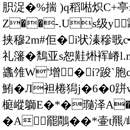
胑浞�%揣 )q稻喖炽C+亭:
Z��-.Us级y颥
挟穆2m#佢� i状溱穇戨c
礼籓�鵚亚s恕黊烞裈嵴l.n
蠭 雂W'增�í?踆`
鮪�Л袒棬獡j�6�0跰w
榳嵷鶳E�*�瓍泽A
�A罷鷼��*壷t羆/