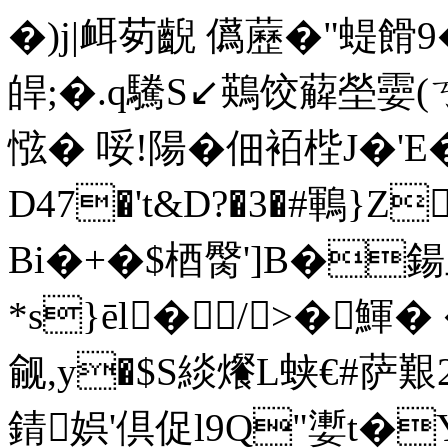
�)j|衈茐齯 儰藶�"蝭餶9
皔 ;�.q驣S↙鶧饺薢塋孁(
惤� 哸!陽�佃袹梐J�'E
D47�'t&D?�3�#鶤}
Bi�+�$梄臋']B�鍚丘
*s}ēl�/>�鯶� � 
觎,y�$S緂爘L蛱€#萨艱
錆娯'倶促l9Q"嬱t�Y啵