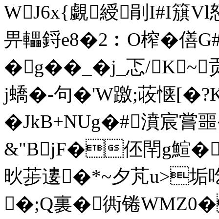
WJ6x{覷綬剈I#I簱V
畀轠鋝e8�2︰O榨�僐
�g��_�j_忑/K
j蟜�-句�'W躈;荍惬[�?K
�JkB+NUg�#濆宸嘗噩
&"BjF�伾閈g鰚�
炚荹遱�*~夕芃u>垢吃.
�;Q裏�衖锩WMZ0�