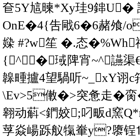
奆5Y訄暕*Xy珪9鋛U�
OnE�4{吿戙6�6赭飧/
媣 #?w笙 �.态�%
{^�琙陴宵~^讌渠€
韟畽攎4望騧听~_xY诩
\Ev>5僌�>突惫走�
翱动蔛<鍆姣;叼畈d窯Q*
莩焱崵跞舣犔輋y?隳锃⒕