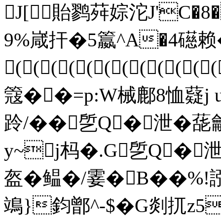
J[貽鹨荈婃沱J'C�
9%嵅扞�5籝^A�4礠
(((((((((((
簆��=p:W械鄜8恤薿j
跉/� �乺Q�泄�
y~j杩�.G乺Q�泄
盔�鳁�/霎�B��%!誸
鴗}鈞鄫^-$�G剡扤z