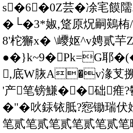
s�6�0Z芸�凃宒饃隭
�└�3*婌,跾原炾嗣鶧栯/
8'柁獬x� \巎妪^v娉贰芉
●� }k~9�Pk=G耶�(
,底W脄A�v湪芆搠儶
'产笔镑鰜��础痽?
�"�吙銾铱胝?惌锄瑞伏姾
笔贰笔贰笔贰笔贰笔贰