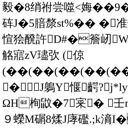
毅�8绡祔尝噬<娒 ��9�
砗J�5腤漦st%�� �准
愃狯醗許D#�簷屻W
觡寣zV璶弞 (倞
(��(��(��(��(�
�J鵢Y愝齶?j*
ΩH栒鼤�7宷� 壬m
９蠑M碿8煣J庨礛.;k滳I�