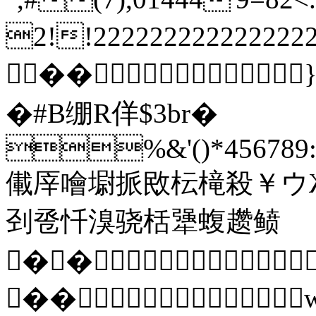
2!!2222222222222
��
�#B绷R佯$3br�
%&'()*456789:C
儎厗噲墛挀敃枟槞殺￥ウ
刭卺忏溴骁栝犟蝮趱鲼
��
��