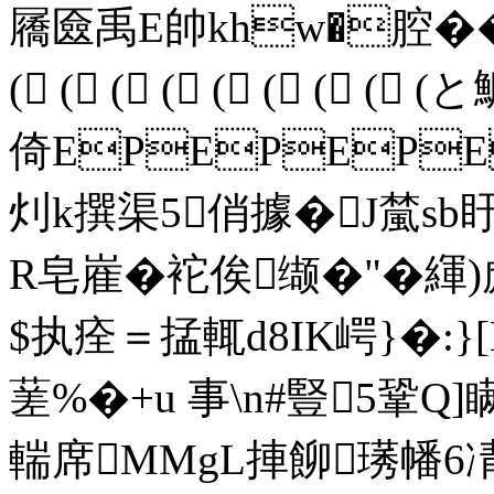
屩匳禹E帥khw�腔��5癸
( ( ( ( ( ( ( ( (
倚EPEPEPE
灲k撰渠5俏據�J檒sb盱澪
R皂嵟�袉俟缬�"�
緷)
$执痊＝掹輒d8IK崿}�:
蒫%�+u 事\n#豎5鞏Q
輲席MMgL捙飹璓幡