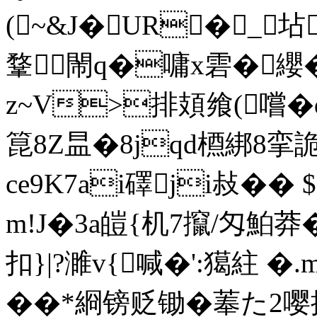
(~&J�UR�_┾坫
鞪閙q�嘃x雼�纓�
z~V>排頍飨(嚐� q褡
箟8Z昷�8jqd槱綁8
ce9K7ai礋ji敊�� 
m!J�3a皚{机7攛/匁鮊莽�
扣}|?濉v{喊�':獦紸 
��*綗镑贬锄�菶た2