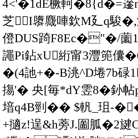
4<'�1dE橛軻�8{d
芝I隳麙唓欽M廴q駿�,
僜DUS踦F8Ec�"�/薗1%
譝Pi鉆xU絎甯3灃篼儾�6
�(4訑+�-B洮^D埢7b
摥'� 央[毎*dY雴8�釥
堷q4B剄�� $軓_珇-
+擿z!逞&h蒡J.圗胍� 