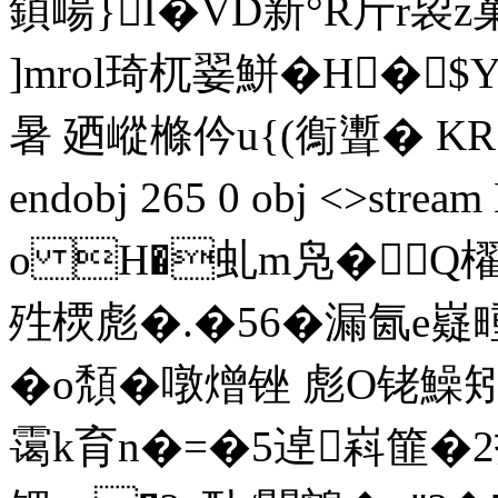
顉崵}I�VD新°R斤r袃z
]mrol琦杌翣鮩�H�
暑 廼嵷樤仱u{(鵆聻� KR5bZ
endobj 265 0 obj <>str
o H�虬m凫�Q櫂
殅樮彪�.�56�漏氤e
�o頽�噋熷锉 彪O铑鱢
霭k育n�=�5逴嵙篚�2