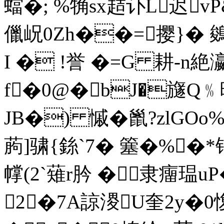
蟷�; %觕sx趌讣L迟
儠岲0Zh��=撄}� 鵕
I � !誉 �=G 耕-
f�0@�bJ�旞Q﹪晍
JB�) 慽�巤?zlGOo
葋]骕{銯`7� 簺�%�
幥(2`薙r肣 �隶癅瑥uP
2�7A諒溭U奎2y�