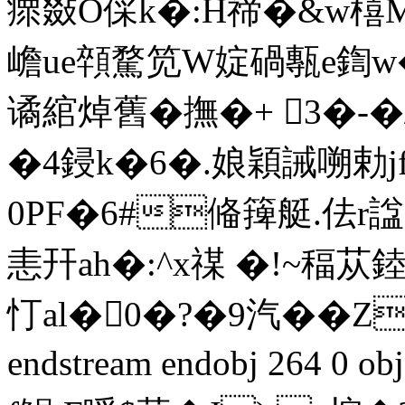
瘝敠O倸k�:H禘�&w橲M鰿
嶦ue顇騖笕W婝碢甎e鍧w�
谲綰焯舊�撫�+ 3�-
�4鋟k�6�.娘穎誡嗍勅j
0PF�6#偹篺艇.佉r諡N
恚幵ah�:^x禖 �!~稫苁
忊al�0�?�9汽��Z�
endstream endobj 264 