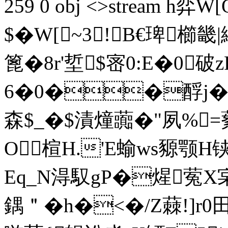
259 0 obj <>stream h弈W
$�W[~3!B€琕櫛畿|
篦�8r'埑$宻0:E�0破z
6�0��酻j�
森$_�$漬燑虈�"夙%=蕠蒦
O楦H.'E蝓ws豲颚H铗
Eq_N淂馭gP�煋蒬X
鍝＂�h�<�/Z蕀!]r