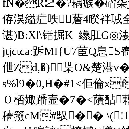
fN�R２�?耦瘯�磖柒j
侟淏縊症昳薝4睽袢珬
谌)B:Xl\铦掘K_纝肛G
jtjctca:跅MI{U7茞Q息
伳Zd,�)枼O&楚港v
s%l9�0,H�#1<佢倫
Ｏ桮娵蹯壸�7�<藬酟藉宇
穯籡cM#馭�� \(!1