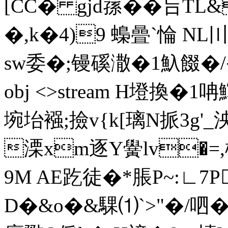
[CC� gjd蓀��吂T
�,k�4)9 蟂曡`惀 N
sw委�;镘磎潵�1魞餟�/�`
obj <>stream H墱換�
埦坮襁;撿v{k[璃N挀3g'_泱
溧xm逐Y黌lv�
9M AE趷徒�*脹P~:∟7
D�&o�&騍⑴`>"�/呬�: