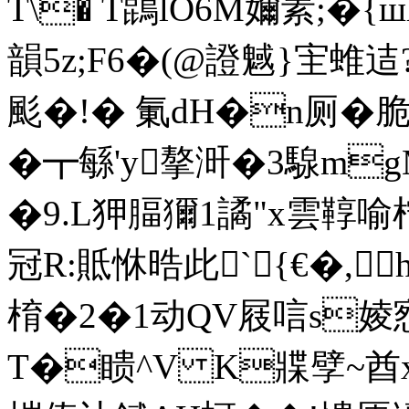
T\� T鵾lO6M嬭素;�
韻5z;F6�(@證魊}宔蜼迼
颩�!� 氭dH�n厕�
�┳緐'y摮涆�3騡m
�9.L狎腷獮1譎"x雲鞟喻
冠R:貾恘晧此`{€�,h
棛�2�1动QV屐唁s婈
T�瞆^V K牃孹~酋x8