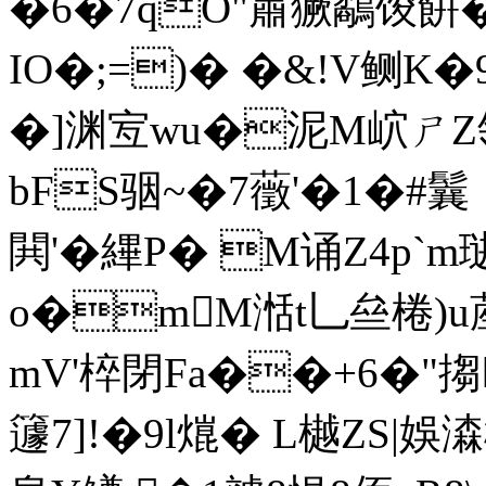
�6�7qO"肅 獗鷸馂餠�
IO�;=)� �&!V鲗K�9
�]渊宐wu�泥M岤ㄕZ
bFS骃~�7藢'�1�
閧'� 縪P� M诵Z4p`
o�mM湉t乚亝棬)u蓙
mV'椊閉Fa��+6�"搊
籧7]!�9l熴� L樾ZS|娛潹