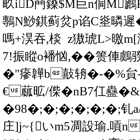
畂iD菛鎟$M巨n侗M鷉
鷒N鯋錤蓟炃p谄C烾暽遲�
嗎+淏吞,棪  z獓琥L
7!振瞛ο襎忷,��箦俥鸆
�"瘮韡b敼辀�-�%貟-�9
€蓏昿/偨�nB7仜蠱�
�98�;�;�;�;�;�;钆a/幬
庄]j~{いm5凋設瑜.嗊nh