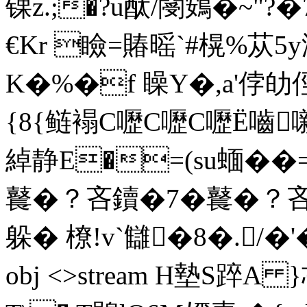
锞z.;�?u酞/閿鴳�~
€Kr 瞼=賰暚`#榥%苁5
K�%�f 矂Y�,a'侼劰俓
{8{鲢褟С嚦С嚦С嚦Ё嚙
綽静E�=(su蝒��
鼚�？吝鑟�7�鼚�
躲� 橑!v`讎�8�./�'�D
obj <>stream H墊S踤A