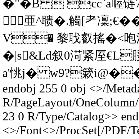
� "� B  cc`a喔链
亜^聩�.觸[耂凜;€�
V� 黎聀叡搖�<咆
� |s&Ld叙0渮紧厔€L
a'恌j� w9?簌i@��
endobj 255 0 obj <>/Metad
R/PageLayout/OneColumn/P
23 0 R/Type/Catalog>> end
<>/Font<>/ProcSet[/PDF/T