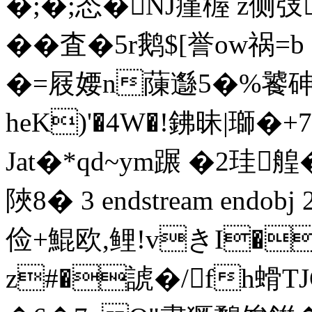
�;�;态�NJ瘽楃 z侧
��査�5r鹅$[誉ow祸=b 
�=屐婹n蔯邎5�%
heK)'�4W�!鉘昧|瑡
Jat�*qd~ym蹍 �2珪
陜 8� 3 endstream endob
俭+鯤欧,鲤!vきI�
z#�諕�/fh螖TJ