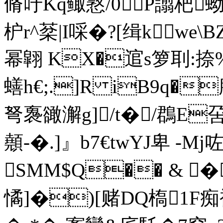
脩吁Kq鲰憝/0P譾杷蚴9
枦r^棻|I啋�?[缉kwe\B
幂翶 KX�逭s箩刵:捺%
蟮h€;.]R iB9q�幐
弩褢豃澥g]/t�/鵘E
顤-�.]』b7€twYJ卑 -M
SMM$Q�� & 
憰]�)[赌DQ槗1F痴