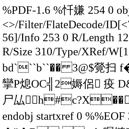
%PDF-1.6 %忏嫌 254 0 obj 
<>/Filter/FlateDecode/
56]/Info 253 0 R/Length 1
R/Size 310/Type/XRef/W[1
bd```b``�� 3@$覮
攣P熄 OC╣2媷侶 疫 
尸厸h#c?X��
endobj startxref 0 %%EOF 