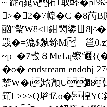
~ 跜q晁v佈1取軽�pl%
>�2�7幃� C �8菂B
酗"螜W8<鉗閃鋈丗8|^�
罭�=漉$虩鉩M︳邕0.z
~p_�7髅８MeLq镲'邇{
�o� endstream endobj 
禁W�(琀颤U�8:犦
笻E>>>Q﨏⒘o�楻YC鎠