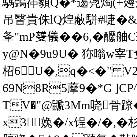
騳鵶筗顡Q�*逷凴燭(+攳蕍
吊瞖貴侏lQ煌蔽駢#啑�&"
夆"mP﨎儀��6,�醿舳
y@N�9u9U� 狝暡 w宰
柖6U�,q�<�" V
69N8R5藦9�*G ]CP
TV�"@鼶3Mm哓骨蹽
x3婏�/x锃�/�,�