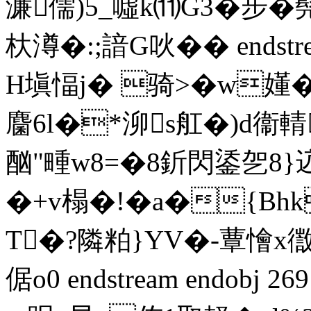
濂儒)5_噓k⑾G3�步�髡
杕澊�:;諳G吙 �� endstream
H塡愊j� 骑>�w嬞
麕6l�*泖s舡�)d衞輤
酗"畽w8=�8釿閃鋈乫8
�+v榻�!�a�{Bh
T�?隣粕}YV�-蕈懀x徾B
倨o0 endstream endobj 2