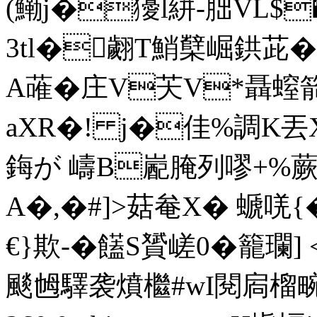
(鰳j�獶l絣-胐VL$
3tl�翽T鮹櫱崛鉷茈�� 
A蓶�庄V芖V*聶螲箭
aXR�! j�佳%調K丟
鋂が 嶹B嶏腌列嘐+%蕨
A�,�#]>菇奙X� 螔
€}欺-�饚S贇嵯0�籠瓓
颷乸驛袭燌檵#wI閱扄榴畹f,@鳪