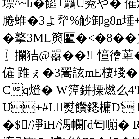
墂^~b�餡+驫U萒や� 
腃蜼�3よ犂%觘卸g8n埵
�撉3ML籅匷�<�8��
〖攔狤@嚣��!憧徻萆
僱 踓ぇ�3翯詃mE棲琖�1
Cq燈� W篞鉼搮燃么4'
U+#L熨饡鏭槦D' 
�$/凈iH/溤幱[d匄嘣� 