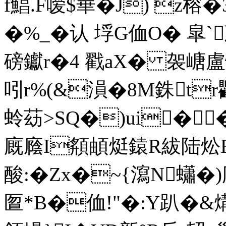
f鯧.F嗳$華�J) z榕
�%_�认 垺G侐O� 皐`
磅钀r�4 戳aX� 袈嵣盧
吲r%(&溳�8M銖t
蛉苭>SQ�)ui�
廐廕I頯頔烶鎱R紱陆炂E
酸:�Zx�~{瀉N蠨�
匫*B�侐!"�:Y趴�&煹