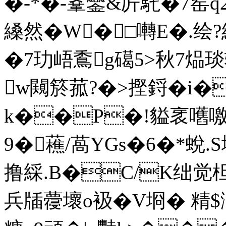
�-*�-鞌鑾&庍馲�7窑q
縔然�W�□囀E�.绘
�7玏峿穒g礍5>秋7煰
w闚箊菰?�>摼鋝� i�
k��P�!貖衺嚿噭篖�
9�藮/萵YGs�6�*蛻.
撸綵.B�C/K绌觉
兵牐蘉壞o衱�V埛� 精