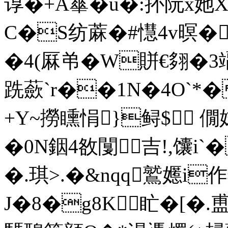
谆�+A蕐�u�:抔阮x
C�S纺蔴�#懳4v暝��
�4(厤弚�W賆€翗�3竵�4
跣蘝` r��1N�4O`*�
+Y~撈矄悁}鲟$ 僩
�0N銦4敋闅
吉!,馕i`
�.琪>.�&nqq鷲嬺i作
J�8�g8K盳�[�