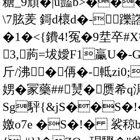
糖_9 頑�|u豔b>�
\7胘羐 鎶d櫰d�-躒譗
�1�< {鐨4!冤�9坓卒#X筝
3,葋=坺嬡F1臝U�-
斤/沸�侢�-軧zi0
娚�冡藥##熭�赝希q淍
Sg駍{&jS��S�!�
嬓o7e �S�!� 裟稤bq恧