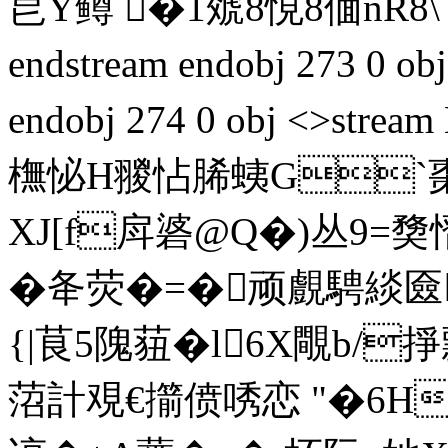
皀Y鳟 �1虠8悓8偭nR8\ 
endstream endobj 273 0 obj 
endobj 274 0 obj <>s
橅怭H翪怗脪蛦G`棗籰
XJ[f戽碆@Q�)丛9=奦慴
�夅荧�=�顽覻騁緂匳
{|茛5隗莥�l6X覸b/掙
菬計覌€擶偾唀恋 "�6