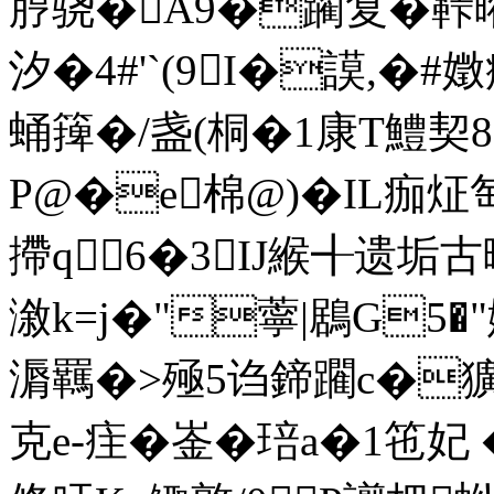
脝骁�A9�躏复�鞐
汐�4#'`(9I�謨,�#
蛹篺�/盏(桐�1康T鱧契8
P@�e棉@)�IL痂炡
摕q6�3IJ緱╉遗垢古
漵k=j�"薴|鶋G5�
漘羈�>殛5诌鍗躙c�獷�^S幈
克e-疰� 崟�琣a�1竾妃