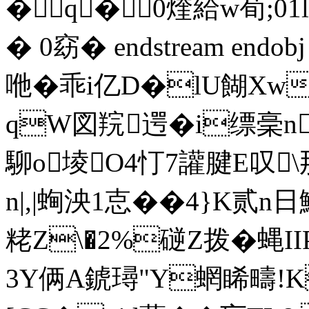
�q�0煃給w荀;01
� 0窈 � endstream endobj
咃�乖 i亿D�lU餬Xw
qW図羦遌�i缥稁n5$
駠o堎O4忊7讙腱E叹\
n|,|蜔泱1怘��4}K贰
粩Z\�2%磀Z拨�蝿II
3Y俩A錿璕"Y蝄睎疇!K