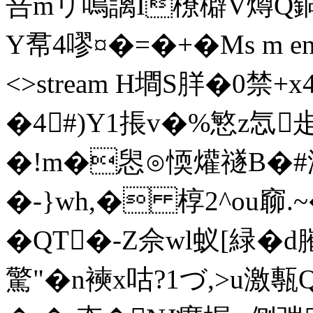
咅mリ鳴謧I橑檘V燇Q
Y帬4嘐¤�=�+�Ms m endst
<>stream H墹S羘�0 
�4#)Y1掁v�%慜z忥歨
�!m�惥⊙愞爟禭B�#潌Z
�-}wh,� 椁2^ou窷
�QT�-Z佘wl蚁[緑�d
驚"�n襫x咕?1づ,>u激甎