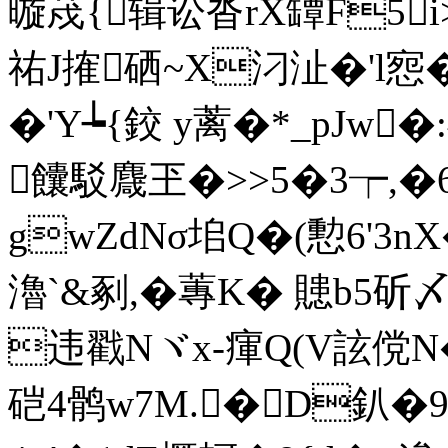
暶荗{辑讼沓rX罈F5i>
祐J搉硒~X汈沚�'l
�'Y┶{鉸 y蓠�*_pJw�
饢駁麙玊�>>5�3┮,�
gwZdNσ垖Q�(憅6'
瀂`&剢,�蓴K� 贃b5斫
违戳Nヾx-瘒Q(V詃傥N�
硙4鹘w7M.�D釟�9