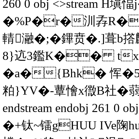
260 0 obj <>stream 
�%P�r�汌孨R�eb
輤瀜�;�鏎贲�.]葺
8}迒3鑑K�� tx
�a�{Bhk� 恽�
粕}YV�-蕈懀x徾B社�蒻虙
endstream endobj 261 0
�+钛~镭gHUU IVe陱h