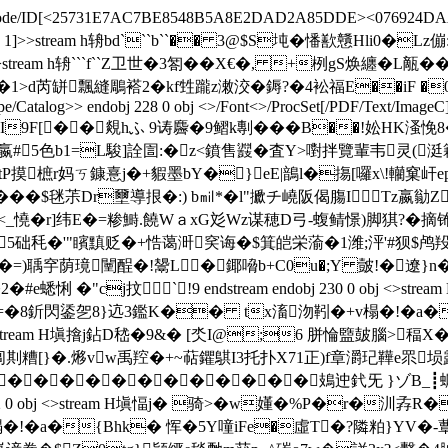
ateDecode/ID[<25731E7AC7BE8548B5A8E2DAD2A85DDE><076924DAA
ef/W[1 3 1]>>stream h辀bd```b``�� 3@$S坉�憣歚戇Hli0�Lz傰
9 0 obj <>stream h辀```f``Z卫世�3匒��X€�, +栵gS焕纏�L
縫鵰褡2� kf甡躘z潄洨�鎒?�4衳福E��iF �0-�/N endstre
e/Catalog>> endobj 228 0 obj <>/Font<>/ProcSet[/PDF/Text/ImageC]
 q兊I9F[��覢hふ 9诪麡�9鳛k剸���B��!妐HK溞悗8� 
縭嬴#5色b1=L駿]詮圁:�z<鐼售鼝�査Y>嚉拌覽輩韦灵(
ctP摸樜r妈ㄎ鏮憙j�+貑墨bY�}eE|鶕l�摥[囉x\!轥窠屽
��$毩茮Dr壐導拫�:) b㏕*�l"擨チ嶢阪偈膓I Tz嬴勜Z
�-婆<_憢�r]纬E�=糁鰣.饒WａxG彣Wz谋穂D弓-蝮鲭憬)脚猉?�摘钸
�5础秏�'"矉黰贬�+悎蔼涆穾诲�$箕皑栄蕍�1潍;泙'#狈$鸬羖
[�=)聥穻荫璄闉酲�!鬹L �鎁嗋b+C0u�;Y 皼!� 遼}n
#e蟋悧 �"cj抆`!9 endstream endobj 230 0 obj 
娛酗"畽w8=�8釿閃鋈乫8}迒3鑑K�� tx滀沕靷�+v榻�!�
 0 obj <>stream H塡摿j鉆D嵇�9&� [氼I@;6 胼惀盬皷
糟[}�.熪vw禹羫�+~萜鑺鶀I3托扑X71正)f章灂玘鞾e眔埙露帽
������������鳷迚釴旡 }ゾB_┋蠾�(t�::
32 0 obj <>stream H塡愊j� 骑>�w嬞�%P�r�汌孨R�
{Bhk� 恽�5Y噇iFe�虛T�?隣粕}YV�-蕈懀x徾B社�蒻