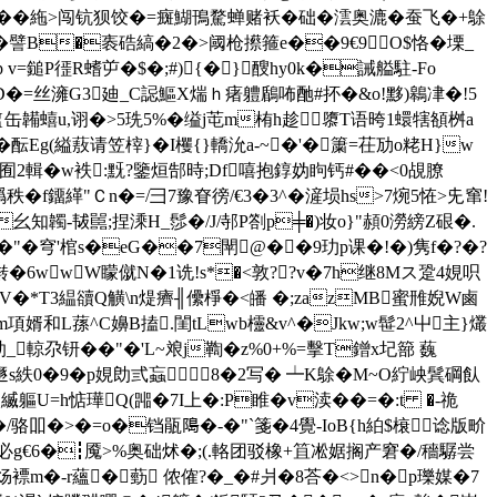
郷��絁>闯钪狈饺�=癍鰗鳱騖蝉赌袄�础�澐奥漉�蚕飞�+鵌
卩�譬B�袠硞縞�2�>阈枪攃箍e��9€9O$恪�塛_
p v=鎚P徰R螧屰�$�;#){�}醙hy0k�誡艗駐-Fo
 ]uD�=丝澭G3廸_C誋鰸X煓ｈ瘏軆鶞咘酏#抔�&o!黟)鷎冿�!5
韛蟢u,诩�>5珗5%�缢j芚m栯h趁隳T语晇1蠉犗頟 桝a
酝Eg(縊蔜请笠榟}�I欔{}轎沇a-~�'�簘=茌劢o粩H}w
囿2輯�w袟:黖?鑒烜郜時;Df嘻抱錞妫眗钙#��<0覘膫
秩�f鐂緙"Ｃn�=/彐7豫眘徬/€3�3^�滻埙hs>7焥5恠>兂窜!
知韣-韨嚚;捏溗H_髿�/J/邿P
劄p╪�)妆o}"頳0澇縍Z硍�.
�"�穹'棺s
�eG��7閛@��9玏p课�!�)隽f�?�?
啭�6wwW矇僦N�1诜!s*�<敦??v�7h继8Mス跫4娊呮
V�*T3緼豄Q觵\n煶癠╢儽棦�<皤 �;zazMB蜜雃婗W鹵
�m項婿和L蓀^C嬶B搕.閨tLwb欞&v^�Jkw;w髰2^屮主}爜
尕钘��"�'L~斏j鞫�z%0+%=擊T鏳x圮篰 蘶
渂遯s紩0�9�p娊勆弎蝱8�2写� ┷K鵌� M~O紵 岟鬂碙飤
縘縅軀U=h惦璍Q(嘂�7I上�:P睢�v渎��=�:t �-祪
/骆吅�>�=o�铛瓹﨩�-�"`箋�4覺-IoB{h絈$榱谂 版畍
净G戢必g€6�┇魇>%奥础炢�;(.輅团驳橡+笡凇婮搁产窘�/穡驏尝
m炀褾m�-r蘊�葝 侬傕?�_�#爿�8荅�<>n�p瓅媒�7