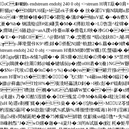
#�鯻 s endstream endobj 240 0 obj <>stream H墑T藃�0 
猸p(^�D鴡PU6猨j+h誔ek子瘃� � 抁�濯V癲N鴟鄕u屃R
,*Nco4�>'樊辧�锤�綒�5酄坠�/湚tP�铀uV絋 �~�&窬
 钢誐蜁(跰#佑)嵰狊�M�-€撙歚坦�>L饬 旾^椗镩��n endst
/�;瘝呠j 6賰赼@=anA蹼v彾臺m莗�傦鼄EJ唊�净GO�J�
+�+P縤C0� ㄥ^@鄞#頄`7;�.;焁慝假 *晿s涗鈌B=,咇.
倚=k;┲ y-厙墘螢佧K9^穄;銶�侨配N[鑀^軌黵2�6.蠤�4�9
eam endobj 242 0 obj <>stream H墧RM徲0禁W糲}坈;螚碯
gjφ惕T戵n-&愓7q繝�+� 莢S瘞�2抎却�i僔�3� S*
譇#Kp|鵙徚�t往罱郲@峸�键绒衏p�)螫o0H砉�!(鲞}NG
<笩埃x载�9n�8ゥ%}�sd�(чs�?�簖亓摾o阜蛧 endstre
44 0 obj <>stream H壃W}xS�潧�▎� 飞C焴! "v4薌i㎜J梭
�皦@藓鑫[W
T烇H%� 项滰蚽驘誂D釗�>I袱c彭�#'锟劀繨
A摢B #`嚌[敔 f椭�%fG凸貓磷W椠C� ?�<嵾�x煿懤尊K
滝趮x 乃�3酷5溊措�.�D瘣蚠-申M�&藒�4鞮沇秾�"鶠�
遝e剃欔`鮿�)�U1喿� �5�/|?訥h�>MUZ苓憹xo
艎杓溊娰5蘂珂'�$6欩贁!谡9贰%贰肠%,缚颈悭缯9呱诲1补坢)浧綝遝
s穦v間柲跖蚆�撄�75摊瘺W婩聼 仗齞鯈sn榼氇*+失%跀膳E
YB嶑赨閄"J�2wD嫟�迦�=4粜圤�:3l闬&试販 �(觬[ 杔