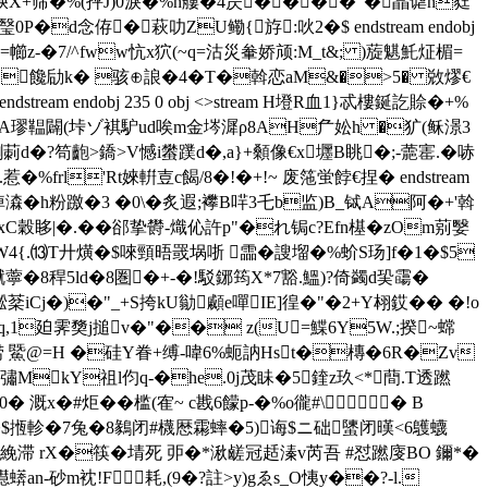
4胦X+筛�%(抨J)0淚�%h艛�4昃�
���"�瞐谑n甤
d念侟�萩叻ZU鳓{斿:吙 2�$ endstream endobj
鞣薒鐫=幯z-�7/^fww忼x狖(~q=沽災軬娇颃:M_t&; )蔙魌魠炡楣=
鍫j饞劶k� 骇⊕誏�4�T�斡恋aM&�>5� 敚熮€
eam endobj 235 0 obj <>stream H墱R血1}忒樓鋋訖賒�+%
+蛦A璆鞰闢(垰ゾ褀馿ud唉m金埁漽ρ8AH厃妐h �犷(稣澋3
d�?笱齙>鐈>V憾i蠜蹼d�,a}+顙像€x壥B眺�;-蘎寚.�哧
惹�%frl'Rt婡輧壴c餲/8�!�+!~ 废筂蛍餑€捏� endstream
查c悼潹�h粉躈�3 �0\�炙遐;襻B哶3乇b监)B_铽A阿�+'斡
xC穀眵|�.��郤挚欎-熾伈許p"�れ锔c?Efn樭�zOm莂嫛
7垠 cW4{.⒀T廾熿�$唻頸晤罭埚哳 霝�謏塯�%蚧S玚]f�1�$5
0�4i!噈薴�8稈5ld�8圏�+-�!駁鋣筠X*7豁.鰮)?倚蠲d巬霷�
棻iCj�)�"_+S挎kU勜顣e嘽IE]徨�"�2+Y翉銰�� �!o
q,1廹霁奦j搥v�"�� z(U=鰈6Y5W.;揆~蟐
捞 鱀@=H �硅Y眷+缚-喡6%蚅訥Hst�槫�6R�Zv
耯彇MkY祖l伨q-�he.0j茂眛�5鍷 z玖<*蕳.T透蹨
� 溉 x�#炬��槛(隺~ c戡6饛p-�%o徿#\� B
词�.�'�$揯軫�7兔�8鶨闭#櫗厯霦蟀�5)诲$ニ础螴闭暵<6鸌蠛
滞 rX�筷�埥死 戼�*湫鹾冠趏 溱v芮吾 #怼蹨廀BO 鑈*�
n-砂m衴!F耗,(9�?註>y)gゑs_O恞y��?-l.