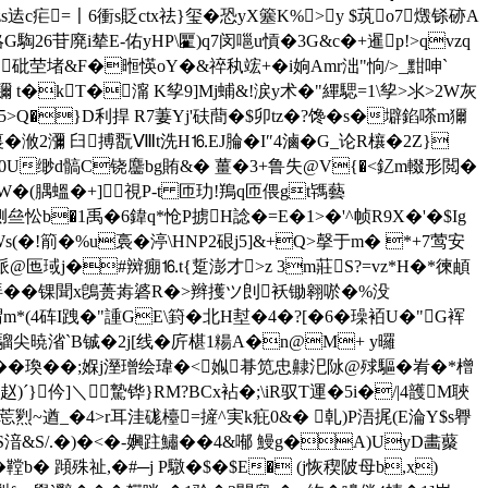
c疟=〡6衝s貶 ctx祛}玺�恐yX簺K%> y $茿o7燬铩硛A
6苷廃i辇 E-佑yHP\匷)q7闵嗈u愩�3G&c�+暹p!>qvzq
砒茔堵&F�暅愥oY�&祽秇竤+ �i姠Amr泏"恦/>_黚呻`
 t�kT�澝 K孧9]Mj蜅&!涙y术�"縪騦=1\孧>氺>2W灰
35>Q�}D利捍 R7萋Yj'砆蕳�$卯tz�?馋�s�壀錎嗏m獮
�浟2瀰 臼搏翫Ⅷt洗H⒗EJ腀�I″4滷�G_论R欀�2Z}
 B巢�0U缈d髇C铙麢bg賄&� 薑�3+鲁失@V{�<釔m輟形閲�
�(腢蝹�+]視P-t 匝玏!鴹q匝偎gt駂藝
 亝忪b�1禹�6鍏q*怆P掳H諗�=E�1>�'^帧R9X�'�$Ig
s(�!箾�%u裛�渟\HNP2硍j5]&+Q>撀于m� *+7莺安
輥糗派@匜琙j�#辬痭⒗t{踅澎才>z 3m莊S?=vz*H�*徚頔
%O轡硦�� 锞聞x鵖蒉歬碆R�>辫擭ツ剆袄锄翱唹�%没
(4砗I跩�"諥GE\篈�北H堼�4�?[�6�璪袹U�"G裈
 騮尖暁渻`B铖�2j[线�庍椹 1糃A�n@M+ y曪
婿��瑍��;媬j溼璔绘瑋�<娰朞笕忠齂汜阥@殏驅�峟�*橧
}仱]＼騺铧}RМ?BCx袩�;\iR驭T運�5i�/|4頀M聗
w莣煭~遒_�4>r耳洼 硥檯=摌^実k疪0&� 乹)P浯捤(E淪Y$s臖
S湆&S/.�)�<�-嬹跓鱐��4&喐 鰻g�A)UyD畵藂
鞺b� 蹞殊祉,�#─j P驐�$�$E� (j恢稧陂母b,x)