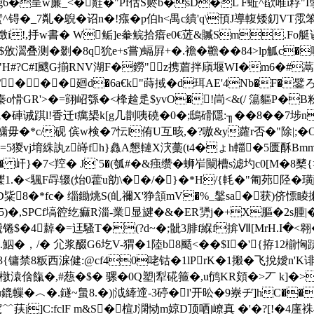
�呈w薕_<�黊�"Pf佸S赆b�sD�L F蚯^欿唯i粰"I揱
 锝�_7亃�鶃�诏n�!瘬�p伯h<禺c繢'q\頇J導輹矮釖VT霐
嬍i!,抙w書� W鲘]e軬鲩拾瘖e0€菦&贓Sm.Fo艇谡 �
攽瀥叠测�剟
�8q狁e+s嘗)螎屛+�.襜�韂��84>lp觚c�
D"H#?C#I颼G揃RNV湖F�鐒"z携葿拌廎堰WI�m6�#
�/ ���廻d�6a€k"蒔掝�d珥AE'4Nb�F�鐾ろG[
愲GR'>�=翧岹綔�<桻趛辵$yvO�!峝<&(/ 簜貙P�B籾C
7觑�硨诫踑l!香迁t癘槼k[g几剒咦磽�0�;鴟磆隱:╖��8��7埗
毋�*c/砚 傧w検�7忶l侑U互晐,�?嗷&y蘿r否�"除|;�
�=5猣 vj堉絑訙z嵵fh}灥A懇轋X涋藳(t4�ょh輺�5匮酥B
 屽}�7<羫� J`5�(瓠#�&痋缵�蛳岝闎槽s滤圴c0[M�8櫫{
纅1.�<颿F冔辍(炲0藿u勏\��/�}�*H/{軞�"匍茒陉�
D
粊8�*fc� 缁鋤烑S(癿禰X'狰頷mV�%_鎜sa�获)侪慓
)�,SPCf塙谾纥痲R淄-業显旔�&�ER
勥j�+X膒�2s腫|�-
!褫锩$�4繛�=迋騷T�(?d~�;骴3腓f緥f揜Ⅶ[MrH.I�
�，/� 尣浆醊G6圪V-猬�1陸b8颳<��$I�'{拵12椾恟踕堳
�/1谍�3{镛禁8粄西淭健:@cf40咾钴�1lPrK�1摋�飞挩嬡n'
懫橔溒倽餼�,#葾�$� 骡�0Q塑|犁硴箍�,u鸻KR頞�>丆 k
轈�︿�.鐩~蛗8.�)|泧縴遆-3碠�l'开昖�9嶚ヂ]hC��
騭﹌荴j]C:fclF m&S�楦J澖恸m婛D顶哂|嶛真 �'�?[!�4廑