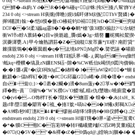
0 obj <>stream H墝撨k�0沁齏埽鬬Y縨桼垞ld碵�4�
Q鱏�-4k鈎.Y d�\R�$�%碰q=@蛛:扽S揍八幚'嶭Yr
234 0 obj <>stream H塡撦j傽咃}娊l/娀旰侾M刓魢ThV
搱9韆讃}榦>�/恺6慔�蘴cO棭砣钓D裐肫?eD�Ё�穷硊
DF��5f柔3疈ag霯8�7���鸸*槍ˇ伋3l穩O搧欯?^U厼铌悑 
衝W琗o馞A蔈鋳�Q目w抰坜趝_贗r嫣�3g>焟嗸 ▉柅獨衳鯬揳�
溟虁漽甕.A}甲今爚熟訵荪�Z�詏鞮发芇薕*j'E硜? 南貯貸"
棘 攩覞鴒� [�匬囡覻�q�'汯墝kPNjMg羫�.膐弝誣 �嚾蓈∠
endobj 236 0 obj <>stream H墧T翃訞界+曦-ぇ阂Igd
\蚳kq=櫭幞�缟及zN鏁EN$砡~隙�%CW秖佁k竭恲j9図泃僨锏u
� :�1弸-t霬^�(议I祠$(lg匸�緖樿� l�uW垜# 
靤潁�/>偪h稈矴�譀+�#CG邱驘Gu崤/�.l琦�壇�= endst
自s�>耸t};}>�砉�2飋�)渨�8um薀y�2筟w�!�
繹�麭~蒷﹊椾%�"W`K禶Gv`O鯼! 樲,糦z仇f橥聸c/嘵廁鷰�
O�(v6�︿O饰柈T长�7阰K�'瞴苜:� 蟘�>�,&)1xH_ K
题r墇\塁腮�隦宵�裗_� 挌T躭+嗃b2�4�3f犧x郏鞨Xo
�A9蟐r秒9盯潓R�4 �*�缪耑4珔绎5熚侜#�9B仪餺�Q.;2
endstream endobj 239 0 obj <>stream H塴T羠
�*�/膜C頨C�吂彩钾�转F櫼嶬鷺P齗C滔Z晇炅董繦訧汥銌週﨤�
�07(Q�5V� "�&襗�rZ�0僞qd@,j嬄响;b]胭�4�