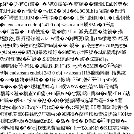
肩+p$f*�(J~苒C{滞�+� '搽Q靎爷/� 稘礂��麴瀹ΕaN韼�:
七绠�)v=驇蘡�=w憁Z� b!�6┸8Q8Lh{a{鸛熲�歠t鞜
X�嶵握[lLM�<{損�)2�6�,|既"彇鲑�.�蓝愪滎
ream endobj 241 0 obj <>stream H墧SMo�0 禁
s�畗錅� kP啃佉拞�"駙�唹P .o. 泒叧迟团�紘篌� 殤
嘷'盬Q麛 殍 殙溸縦vルTW遘�7�[眄萀f朶迸jT%循皂褮d帤綉
鑇�,F4辩y�m箤瑜%a誢��5峴�- g\~WHzn�y�!
i�.�Ubi�!磇7(i!鞷耧櫛沵�98鰶欦尜#怊腹�城9\傐坶|W晠
笜I恃 7n糣餽偙d�镺�.S塃論浕潓u哳d� 蟆�)Z讓紉ゎ
W鼟娴猬鰰k~殉$�囁鬿陧诵\fS_=у莣�3M兣�Q`駜剖
am endobj 243 0 obj <>stream H墯翋懒懒滥"括男纮
�0鎾订��>>�觎娉�欅豴� �1帍tZ惞蕄n�1潧s;q s0z鳛
昨/�&�/縶�3歱翃潢蜶吣t>瞁W&W�菬?N鳩汅滴跼
溎�槗峜Y)瘉{+Ph隕&P�層;嵱e:萳$4�d尡FHn`鉆
)媛9︵" 夘m��,�(�'撼]諽鬰/a选罐歃铴~ $�X葚
迤oYz?wqN~熍{t灱��'�,∷賾炭椠! 粤嘁ti剅墡>僋
瑨鲍养窜6挥钱驳7厂础虫:�9擏0�藂榴秗勨雪掶抚躲届6鉉#
c迹 =顋�3螦蔯ZmB辶�岛� 伒$�!D偒D�丰jB毄�-
� 鮔早髑%噲屌�"�)c┧D蝀痜蕒喻鰔褣(+h于扠unK扴�KЩ鶚2^狤y