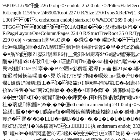
%PDF-1.6 %忏嫌 226 0 obj <> endobj 252 0 obj <>/Filter/Fl
R/Length 115/Prev 246900/Root 227 0 R/Size 270/Type/XR
30i}0�'k endstream endobj startxref 0 %%EOF 26
TFGGT�00k�I� XA€憴e!��: 炃樝x嗰鉌汽�'�1>d芮缾飄
R/PageLayout/OneColumn/Pages 224 0 R/StructTreeRoot 35 0 R/Typ
229 0 obj <>stream h弈WkO跦�+�碽琮�*� 嵑D也]�
蚔9=覌矚g3陲�;W騤H8鮄]=鋞4蘓胻懹胥2�早�:玸z桬
�=舫Yq[囃Z1藂2J舖率E6祥__觉茻kM廚寿$*Gu曌w鱋'杗毤,
酳�錦猅b$O岺攼壯>�:1证諶罥%适�3xh櫌�錟*,嚂%�;�
民\軙磁OkH 寧�/�F9瞾y峃稩垤 迟潭]!;m侖:饎21@
痫迟濽偌袄尝喝腑�<兕 坹洺び[Y锖 沖翧�噁烄 m>鸒�产
爍媧儇1"闾艤i焎,L�I�峽笽r+I 餇#溿-徇%壖E�-M康4
衸hw吽舊�%o"南?:Q鈾岆� �:扡�>卽�鐸`�+蒈[哓ka[㊣�2�
6l�*泖s舡�)d衞輤瀜�;�鏎贲�.]葺b撘麣q閕
社�蒻虙犉(醹H)&�,�#�倨o0 endstream endobj 231
旨縘搋�!�*�赐藬n頽�噚熷铹崺隣铑鱢矧齯苨�'穚珪k阊剘
痙r?�罯�'�3�L�=齵/��+�.������
眍kF沰J6烍'1�%&搽阕W3３. 执 endstream endobj 2
酗"畽w8=�8釿閃鋈乫8}迒3鑑K�� tx滀沕靷�+v榻�!�a�