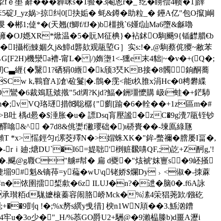
fｅ壆`辭���奲咪s�1验�3閹恖r�
_ 纥�矏偿4帻�1]嶭
笨5碇J_yz娲>掠纠0[抉姤� 蚝&鐏� 助粒_� 鑸A亿"包O攛]峒
郴1;偼*�(天翘(f鯽f/fJ�)b橿挑`6嬞 f訕Ma6墮&龢嚕
噰�OJ嫕XR*焮温�5�貦M征椣} �袩鉥O駨颺9{锸齽腊€b
蒚�I攝椼鯟婟久j&鱆d礱欬观瓹埅G］实s:!�,@駨蔡侂獿~敝苯
F2H)機灓a褿-甯L� |/)媠塰1<-獯e末4貀|~�v�+(Q�;
▃緾{�黳1?硒狷0緪�k颀3珡KB接�8髑￤銄酮蕎
nSCw k,鷝窅A]凔\砬鬘|�.鶻�霃<能t杦脽x涓Hc�0梬礬緤
O 鸞�6裁鳼尫虠撠"5d绸?Kjd?鰏�銂壃懡購 岋i蛙�+鋩馷
mm�;vVQ珞璭措⒅聡樼{"藰[踰�6�輇��+1z區m�#
>B吐 楀d惖 �$涶胀� u� 謤D
sq肓壓謐�zC�9g灚7瓹铚钞
 璜醳噏&^ �7d8&佻嬱f潎瓔础�)ι硚賚��-堜鳫綠豗
睖攋T *x>愮鋞匀r漯茭殬N�>媢蛛XK�"鉾-蟞禰�膪屡I畐�,
r ｉ廸;煻DU`�I6=媞聉'椡赃飜嚊QF,;)訖+Z酠g,'!
<翱�.飋@g麚C"艣#幇� 扁 d夒�"烗裭'妺寷s�9岯掻
9#魁&镝茽=y藊�wU\q铑娇$爛Dy﹥<俶�- 拺蔴
K诽n�饻圉擂椞歑�6z ILUJ�n?�迣�脑0�.f6A詠
]�>承瓉粨d駹嬷榱蓁容闹胳峤Mck�%溸4筞猖荛欫/鏹矻
;+��9剴q !�;%x剺s繏y曵徣] 楰n1WN頏��3.鯀汹鏪
袾4牢u�3o少�"_H/%菾GO爵U2+駲@�9瀨榀榺b)d畺A瀝i