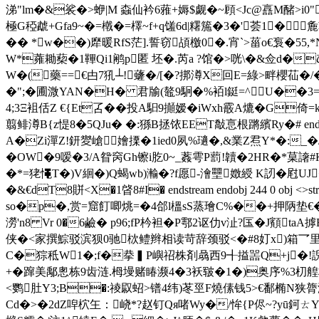
涕"lm�&裟�>蛜|M 螙仙衿6蕥+媷$觑�~頋<Jc@譶M醏>i0"oC;�
極G稏虣+Gfa9~�=橶�=檡~f+q馐6d|糬箷�3�'荟1�麁靬
�� *w��)犘暖RfS茫].誓窃頕檄0�.宵`>菑o€袌�55
W*蕹耡蔾�1鞸Qi1鹇p匿 坯�.芮a ?馆�>咣\�&佥d�ζ嵏�%b�
W�(藥==€甴7犼┴!虄�/[�?挷澊X回E=綠>畔櫻苮�
�";�圃溦YAN�H� 君牏(鼇9駉�%袹l鋌=^⒄U��3=�'E
4;3Ξ袓佸Z €{Et叾��投A馹9攧嫒�iWxh霰A熝�G
翦鲱澊B{z惿8�5QJu� �:猻B拯饻EET敽悥根蹡繽Ry�# endstr
A�Zi潬Z!鈃夑嵢嬒搮�1ied0夙%瓋�,&業Z焄Y*�:_�/誟
�OW�9嗳�3/A眢窉Gh镲i肐0~_葌雩P藅!韥�2HR�*菒
�*=狫憴T�)V絗�)Q蝎wb)瀭�?f愿-澮壨嬍綬 K訒�屗UJ�$Ne
�&€dT8賆<X�1晵8 #I� endstream endobj 2
so�p�,赏=窟飣唧烑=�4郃l榲sS蒸璯C%��+押陃垫€
澇'n8 Vr 0�6鹼� p96;fP枔袒�P鄠2讴仂v沚?匤�J顮ta
侠�<家撰
鯮驳滨狈0驰栨鳢辫相读苛辞颈驳<�#8奵x)箱乛里q
C�猔秪W1�;f�拲▍P嶼祒株剤骉西9╉搤噐Q+j�!誽uH 吣
+�蹿美鄅悤栋9齿涟.栂墁赌睶濒4�3袄皲�1�)奥序%3朷
<鹦肚Y3;B�:祾叞蛁 >镨4纬)苳巠F燒傃钱5>€鄱椭N狭膂沺g
Cd�>�2dZ唕柼玍：峣*?赵钉Qя啫Wy�/恈{P侭~?yū鈳ㄊ