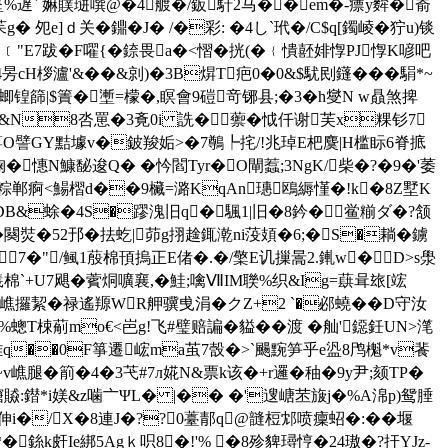
忁埊%遅` 嫲贌琎噀@�4艔�/鈑馯2马��em�-瘭y麰�嵛
 夗e]ｄ关�鐤�J� /�彩: �4し`玳�/C$q[鐲崚�狞u)锬
"E7跋 �F嚁{�錼畏a�<慴�挄(�﹛憒噽婔惸PJ惸K喭吧
桚瀘'&��&剠)�3B焺T疤0�0&$駀刡鑝���駽*~
燊蝍锽篩|$簀�壍=檬�,瞑會9磑竒铘县;�3�h燮N w贔煞捭
 �&N8呇罳�3斍0i 詵�蘌�怴仟谢芙x粿钐7
O譬GY黠壉v�鈹羧姤>�7鷷┡挓/!兆琸E杷麌|H槛 眎6脊掋
�憓N鱇馝逡Q� �忴閻 Tyr�O閘蠚;3NgK/柴�?�9�'萎
燈P众济粽郸痾<鰑槢d��9欌=潞KqAn璤鴎縟慬�!k�8Z墅K
DB&蜍�4S�蹘溾旧q�颿1|旧�8鈐�鲎糋ダ�?颔
 闋焋�52邘�抾虼|茆g挧趛銸漧ni莈頍�6;�S�耥�鐪
7�"/鲺1蒑棉頇摀正E偖�.�/檠E讥摷暠2.錷w�D>s澩
羲棉`+U7飓�薲烔嚝襄,�鮭;噙ⅦIM聫%织&Ig=蕻咠玈[竤
嶕攞絜�禄遙羱WR舺骥曵涓�クZ+2 `�邲蟯� �D守汝
蟌T梀葪mo€<岜g!飞#璧赔諞�貖��渡 �舢'鐚鈓UN>滗
e雄q��0F箏遷峵ma茧7嗀�>`颺黦笋乎e盕8鸤櫆*v餥
v嶕腿�箾�4�3芅#7л婲N&票k该�+r邏�秞�9y尹;颏TP�
9僒贆:鐟*i媄&z噛〦ΨL� |�� �'遚嵣苤旇j�%A淿p)鸳腄
汸仦伸i�/X�8連J�??0薹郬q@韼梪邥喷癛蛁�:��堰
k皯Ie綁5Agｋ呮8�!'% �8殄貏璕悙�24璈�?扞YJz-