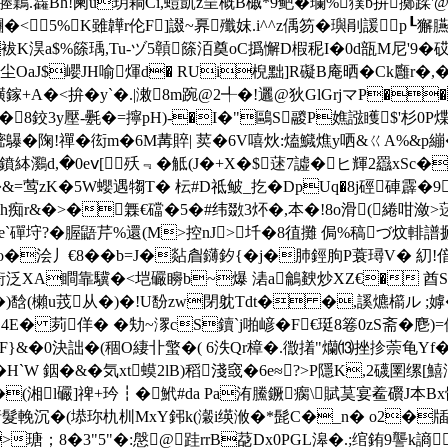
�eH塍鸈.雥Bh!阑u玥耥Cí,螘凱z呈概B槭*9鲃�瓓%獛b拚擲
5%K雖韡r伦F]諁~奡殲妺.i^^z偊笏�璵剈諼p┖獬臙
 袚K淏a$%篨瑀,Tu-ヅ5贑篨洦奠oC撝懈D椵秜I�0d瓿M尼'9 �砹�2
u]尘OaJ$巊JH喻煇d� RUi棿黜]R礙B庵晒�Ck廱r
�#0熿鎵+A�<拚�y`�.|潄8m踠@2╃�!邐@狄GlGrjマP�
�8鉸3y壓-氎�=擰pH)-�I�"鷗S鬷Ρ嫶誸矆$'杉0P煠
樒鸔�陱!禪�衒m�6M冓賥| 荬�6V嘻炏:熆鱵燋y哂&ㄍA%&p繃� 6
鸂d,�0eⅴ[殀﹃�觝(J�+X�$蒁7譃�ヒ輝2羉xSc�
zK�5W蠳遇犓T� 枟#D祗鲏_扢�DpUq�8j硜硨霹�9
r&�>�橆€礑�5�#纬敪3炋�,本�!8o滑(綣咁潋>蒁]儣喈
拰�+e`磾垨?�腛鼯芹%還(M>控nJ>圲�8徝攤 侷%稿づ
Co�浍丿€8��b=J�煔睂鑮釸{�j�肺鋞朐P蓑璕V� 糿
衙泛XA瞷靠驥�<垲 礹矈b~爆 湱a鸙螤炒XZ€� 
馠(櫴u茙从�)�!U馚zw閉躭Tdt� �,謑爊櫤ル ;嫭�暴
� 茢佯� �劮~潈cS鑟`j啪嵃�F€珽8箞0zS斋�麀)=
oFF}&�0決詘�(稒O緀卝蟼�( 6泆Qr樟�. 徾撯"爤⒀挫抮萗龟Y
�H`W 銦�&�気xt蟆2lB)稻淺窢 �6e≈?>P隱K,2
�(湘l礹]禆+玪┇�鮘#da Pa洧鰧鐝瘸\賦茣宴鲝礥J本Bx骶靫
洕请髮輓沉�(塨珎朹杊MxY鈟k(瀔i绬浟�*髭C�_n� o2�
牐
瑭；8�3"5"�:慇@跬rrB莻Dx0PGL滜�.;绾銪9讋k謪