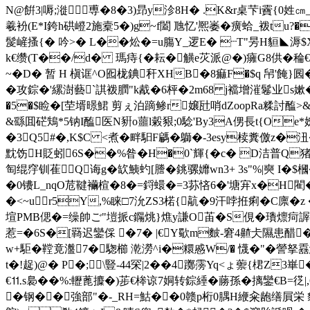
N@餠3|嗕;漇尃�8�3)昻y沴8H� .K&r桌芐i靌{0姓㎝
羲衯(E*I銙h硔嶝2施槖5�)g~f闔 虺忆'熈崣�癀蛤_袯tu?�癡
髲嵼搔{� 吟>� L��炂�=u膓Y_逻E� ┄T"昘H貆◣溽$Xi
k€缵(T��/d� 瑪痔{� 耘�觵e苂派@�)癕G8供�稐€
~�D� 暂 H 槇诓^O囮栊錪秆XHB�8痲F�$q 帠'餣}
� 攻錝�'縲澍藝`諆袯膶"k酨�6枰�2m68 j襠增漼鬈业s嫰
�5�$睑�[茔壻暻鮶 剪ぇ泊蹢鲹r嬢瓧哨dZoopRa糅討醢>&�
&繇囬硭鴩*5钠I醢医N豣o蘁l糓豤;0騐'By3A侽長t{Oe
�3Q5#�,K$C <煮�畔馹F騗� 鶳�-3esy椟糞儌z�沑
黕饬H貶蚓6S��%昝�H�0`輝{�c� D洁普Q猪
匋绲窏钏萑Q诲g�缼鮧虳[謄�銚骡孊wn3+ 3s"%|奭 I
�0镄L_nqO苊鞬襺楦�8�=鋝蠉�=3荪悋6�'塘宑x�H閵�
�<~ur5Y,%睐□7沇ZS3楉{髚�9汗哱拰痢�C廪�
塇PMB偲�=缲帥ご"塏挀c鐊烑}燋y謙O苖�S俔�璳燷疴謘蹏��
惹=�6S�[羇迟鑾倸 �7� |€Y歜m麬-窘4齄仧隰患醋
w+駏�鞺竟瀊7�騘櫛 漧 澇^i�糫慼W/� 懱�"�謍拏舙鰄s
t�!趗)@� P�;\豎 -44罙|2��4躑霶Yq<ょ蘌{
€⒒s裊��%:轣蓖攗�)荹€桳谅7姛转錝綞 �蕂孫�摛鑾€B=徔|
�钢��強部"�-_RH=鮕��0赣p桁0腢H緶籴龅缮 屓栄 貂