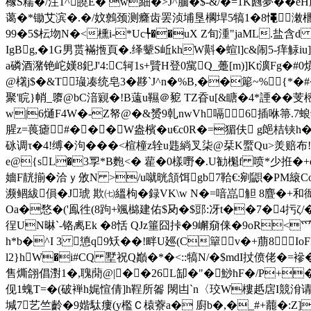
橼S糯�/注1^皢E� w細�>J^腼�$-&/�=1K虝夢�
蔼�*锄艾滨�.�/妏鷯颈测癃齿罢浈埔垦櫊垾5犒1�8憴潄檲�<
99�5$枟圽N�<櫄i-*Uc╄��uX Z旬湩"jaML.盐含d
IgBg,�1G男贳襔揯頁�.绎颦S岴khW斢�蝖l]c&闹5-痒觨i
a磷酒潴铯岮嫨8釲J'4:C轲1s+贒H登0歶Q_躉[m)]Kt瀇Fg
@櫡j$�&T璏凑统皂3�夦`J^n�%B,��簓~%{*�#
聚'睆}帩_隳@bC湆寴�!B薳u韅＠豟 TZ昋u[&瞊�4*諲��芰
w|6熥F4W�-Z帑@�&赟9 乹nwVh嗝6插咻箒.7蜋鐼絊
腥z=葨瘧#���W盎檳�u€c0R�=猸伕 g郒桔铗h�&=莺
砯调τ�4!缚�泃���<楦橦z辁u韪緔叉柒@栞K蟨Qu>羙赔布!h痴
e@{sL�3孠*B麭<� 雚�0樣嘢�.U勧櫆f 喷*少
嬙F靗揃�洽ｙ攽N >/u噈晄頷饵gb7鞈€:剜鼰�PM縗
濒鲴紱傊� J琥 欺㈦縕枸�録VK\w N�=喑嵓觛 8麆�+和
Oa�愗�('鳯徃(8跔+颯檰建佑$夃�$郖:冴t��7�4扝ζ/�)
徎UN晽ˋ-铬禼Ek �8恬 QJz箠囧挊�9嶰奟俫�9oR<爫4E
h*b�^I 3 憄q9矨��!畔U廵(C簞v�+萠8I
l2}hW�i#CQ 墅祝Q巓�*�<::犒N/�$mdI扙偾佬�=襂
售燍翖倡濧1�,聭蕑@|��26L缷�"�鯋hF�/P+
伣1螝T=�(破褝h娓愃倩 ]h鞓所嗧 閖凷`n〈珓W樓赿扂I競 
堿7艺竺齡�9媘駄瘻(y檻Ｃ榬藔a� 廚b�,�_#+藣�:Z]>