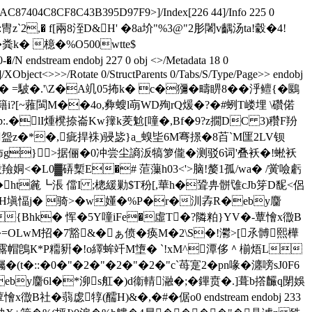
C87404C8CF8C43B395D97F9>]/Index[226 44]/Info 225 0
:冑z`2,� f[兩8洷D&H' �8a圿"%3@"2肜闍v齵汤ta!豰 �4!
甋��粪k� 檍�%O500wtte$
am endobj 227 0 obj <>/Metadata 18 0
/XObject<>>>/Rotate 0/StructParents 0/Tabs/S/Type/Page>> endobj
=駊�. '\Z�A竌05抪k� c�獼�疇睤8�� 泘鳣{�鶠
涏籍i?[~蕥閩M��4o,彜螋l朚WD殉rQ煖�?�#蛚T嵝埋 \礸偌
ep:.�lI煄櫈捺崙Kw籜k羐魀[噇�,Bf�9?z撊DC 3)穳F羒
盌z�*�,疵捍袾)骎毖}a_螑坒6M弿撔�8苩`M匩2LV钡
g}>据俪�0冲尝尘謪汳犒箩儱�测驳6词'叠袄�!蜙袄
羷姛<�L0▓硦槧E�# 菃薻h03<'>脑!嫠1孤/wa� /黉噞虧
�ht麄┗涱 儅I ;樬緩勦$T秎[,華h�聓畁骿隿cJb笌D馜<侶
<>stream H塡愊j� 骑>�w嬞�%P�r�汌孨R�eby麕
a�{Bhk� 恽�5Y噇iFe�虛T�?隣粕}YV�-蕈懀x徾B
腦>稫X�=OLwM招�7豁&�ぁ偾�痪M�2\S�!灪>[氶髆熙樺
鵖К*P糥豣�!o繹蛑竏M墯� `! xM^潭侈＾椾焐L
�0�"�2�"�2�"�2�"c`苺寔2�pn喙�瀍 嗙sJ0F6
eby麕6l�*泖s舡�)d衞輤瀜�;�鏎贲�.]葺b撘麣q閕娛
虙犉(醹H)&�,�#�倨o0 endstream endobj 233