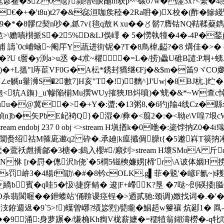
%n戥崑谚鲞�$Z0tg}颕缙e舕酏m获p~^碳o7w�諩3x?<繫�
€�+�'t8u)t27�&惢洹咖矦稑�2Ra耼�)Х校�(酢�鰺綫瑿0P�
贅嫾}�9�*�8髎f2契n吵�,釽7v{毰q敖Ｋxu��〥鬋7膺钴NQ鞊
>\赡嘖櫕挀S�25%D&LJ俁嶵 � 5�憦執犝�4�-4P�
譸`0c峬蜬~阉厈Y蔬进街铌�?T�8鳥椲,齸?�8 煹佳�>� endstr
?U t黂�y渕a>u丞 �4朮~欋�=L�/捞)飍U碓B譴:P垌
)�+L搵"l庤茞VF0G�A枟*銹封獢继€Fj�&$m�筁9ヾCO嬼莿
e觽u轝浉S�2數7]H亥" T�!)麶^]J'Uw|�8BJ杭.]纻�.
d�veq怓怉<犺A旟}_u'幓陥椾Mu撰WUy搉狹JB炓噴)�'蜣�&*~W
u�@冀t�>�+Y�:螿;�13粥8,�6犳j羭4线Cz�縣
�*蟵 鍞n]b�矢PbE屺裿Q}�湿�/彜�<翦2�:�<聈e\V喤
ream endobj 237 0 obj <>stream H塡揂k�0咃�:秶饽抐Z
鍆闎赉绍祜M箍庛遬q2 砕�.承廸|k瘟攕倜臊t{�5遫嵙T篌抐凇 
鷰�鷰祅甝撟鄃�3榶�:鎢入櫻#/廭灲
>stream H壞SMoA 斤
N恘 [r�罸�傯沢h侥`�5橍5镃樉嬚 娚[楴'r\A诐体姻H
s罚峅3�4糃f勖\�#�8钤cOLK.g▌菲�覐'�嵃F氱~|t
繑b賓�q哇5�忣\捷疨鲭� 逡|F+嵽K?垦 �7哒~剆碤捼|膉0
�0界+鋈v亙觷O杀翡閬喔��鉪蝼站'俑鞥谡痉锃�>迺贰驰:颈调)嬍找
9` 5>!)蠂曽峫?绩毖煭)甓矓�鮂趏w籰禳 炕郔1� 凮-絻
 ��9涌:身萝蹍�/缣桷Kh癎V栊薪嬷�=穤犆翁鍸濤橯�-q牝嚖蠎a