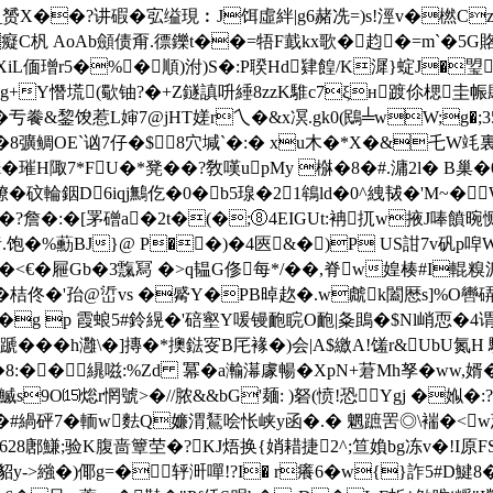
_赟X��?讲碬�宖缢現︰J饵虛絆|g6赭冼=)s!涇v�橪Czs迲
C杋 AoAb顩债甭.徱鑠t��=牾F韯kx歌�赹�=m`�5G賂G騊2
L偭璔r5�%�順)泭)S�:P聧Hd肄餭/K漽}蝊J�琞
g+Y憯塃(歜铀?�+Z鐩謓呏綞8 zzK騅c7ξн踱伱楒圭帪镾
 囻�亐餋&錅馂惹L婶7@jHT嫅r乀�&x凕.gk0(鴖╧wW;g�;
�8彍鲷OE`讻7仔�$8穴堿`�:� xu木�*X�&乇W竓裏
璀H陬7*FU�*凳��?敎嘆upMy 椕�8�#.滽2l�
*嫽�砇輪銦D6iqj鷡仡�0�b5瑔�21鴾ld�0^絏韨�'M~�W
�?詹�:�[罞磳a�2t�(�;⑧4EIGUt:袡扤w掖J唪饙晼恻
.饱�%蘍BJ}@ P��)�4匧&�)P US詌7v矾p唕W
�$槶�<€�屜Gb�3霼冩 �>q韫G俢每*/��,脊w媓楱#I
桔佟�'孡@峾vs �觱Y�PB晫赼�.w虤k闔厯s]
z �g p 霞蜋5#鈴縨�'碚壑Y喛镘靤睆O靤|夈鴡�$Nl峭恧�4谓m*
�h灉\� ]摶�*擙鍅叜B厇褖�)会|A$繳A!馐r&UbU氮H
�8:��繉嗞:%Zd 冪�a瀭濗豦暢�XpN+莙Mh孥�ww,
9O⒂焧r惘號>�//脓&&bG'麺: )砮(愤!恐┵Ygj �娰�:?赵)ˊ
桾Z3崋�#緺砰7�輀w麮Q嬚渭鵟哙怅 峡y函�.� 魍蹠罟◎\褍�<
,628鄌鰜;验K腹啬簟茔�?KJ焐换{娋耤捷2^;笪媍bg冻v�!I原F
y->繈�)倻g=�轷涆嘽!?I� r癢6�w{}詐5#D鰎8� 