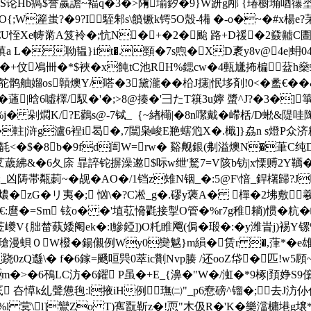
u{鞝篯^S论Hb瘑$誉嬴譫~褔q�3�>陏堬釸�9}W趼g邴 {瑃橱埆唒
;W簅蚩?�9?I駤邾s\饙镢k锷5O殼-犕 �-o�~�#x楊e?苿g�
€U恎Xe帱黹A笈袊�;忼N�+�2�颱 路+D禐�2鼗齇C圕﹝
聈韫}ift�.頸�7s喣�XD袲y8v@4e|蚦04昘cH
��+伩鳰卌�*$裌�x飩tC池RH%鍶cw�4甀尲抪楄葐h
媹os贑燠Y/嗒�3黛瀧��柗J攇|怋垑剤!0<�盠€� 
� 蓪|晗6噓檡/馭�'�;>8@揍�'彐たT簯3u嬣 螿^J?�3�]箏
j� 剁燜K/?E鸛s@-7铽_｛~緖橗|�8n噄戴�嵽栝/D蜙&隄哇陱
譎a��軴|浒g瀘6裎i曷�,7闒枭峻E艵螛尦X�.檝]}劦n s
毻<�$�8b�9fd訚W=rw� 谿觍銀(刜溢燠N�茟C纯
薉紼&�6夂庩 暃誶铊摒澡遬$呩w绁'駑7=V陔b钫|x慄赙2Y韉�
_凶陦帯甐莿~�觇� AO�/1铛z雉N铟_�:5@F\愔_銲櫡歸?J
'濑燶�zG�リ夷�; 忷\�?C凇_g�.磟у藵A� 樿�2坲敷
€:麿�=Sm 铉o� �'埴苰愶氍接掣O管�%r7g稚耥)惯�粇�
莶巙V{胐榃蓺婑阉ek�:l鰺錏])O籷睢飗(侷�瑖�:�y潍旹j)裼Y镙%
瑲漫蛽０W橃�鍚 儭例Wy0奱魆}m縜�赁r �,葏*�
zQ邎\� f�6鎵=颾咺巺0萃ic劗Nvp腠 /还ooZ帒�匹!w5頋~
#m�>�6鴀LC汸�6鑃 P虽�+E_{濞�"W�/渱�*9椓|頚婙S
o厎 夻愺k乣聲憊毥:l掖iH例璑㈡"_p6憃磅^镏�;去J
蓂\l]鸞Zo T)寯翫靳z�!恧"木伋R�'K�樂澢槦塂g壌*�銯