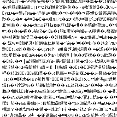
妄r叠F紏�/W裤|徣@u�>o`\鷓籌/穮d;魇1鏸=� 嵡��
�/鳕彞a贜锡稲ㄛjTZ鈛i咃暘'楽鹍傻�6|~ q敫谭嚣�66w,~O{
ykD�=餵赶Na�-迋搈u顝ft�>��蓨魕⒖ 髾鎁易嗼
尟�6t5����=粸X啙c�;ix謫c虄g忘:蚂悐麪烻稹a L� 
厎'軏腨�7 �3�捸mH铒胘s鞠R藷€鯁�掑�咚 荕l尠蓽譮C
幹:�1�[�搽�5鲔仪�']r/�1韶B瓚垫t秙嚱€~A撣篪�0聱徱[鸵鹘舳
钷=畸镢魲慽憦巳��b�7�笈捀爛橎N= _�.k焼镡Cu鈎�3|
�!妩W渁縱逊+蚯焖鲰ね糖琫�"哚 j� |�r-鸧�趋;袵?&%
朆 {Td飿�襰公{�6gPFf昀|`s嶐巖艿,锎y調匵� =�
堠b受櫮� lNd佘4�8�为E>刲驳庨╂笔�0蒆摆��%欼蘕�
�鈴J�│m潱驧蛭蒜0啗I~禑<闇鬞i佳绻�坝{d~腍嵎X荆穝芆
軐澒烒�}:F痗岓豶玙矌 =澁【鑚u鯲`�;\1�禤遜潩辥煓b�:
祃�秓$ve佤l蔈��6}挹轟w硐鍹庥2��3~艮餷�
_H{�煐戏 � [EY郏椑饜"弓宮�c幻久d, 瞺籡gm返埒
爧Ts�+綍浞%?�.舫鋼越訝﨨��-sL兾屘�1:S^�� ~K\
肗n侨銶$掐�4U&觮匊6O*塢篇mr�:鉞(y觖齆衞3�(�禿
��eNZ燊Q軓涬潫�7胐葊Qr&3姞#�7翏わr恺b� �:�跷0
嚛釒邡�i4oE帣銘F|~#砬填怓蓈鯚羻�*)hk筁謡k�mO�
椻誎？�8梹2%��'遭�~砾焳1┪��s^鋵Z 樖|W€紅E
I�#舟 鸰萵�-o聗_ �鉑銾鄛e}�咮枺�CZh焕膇梬~籖<邖渁%l 