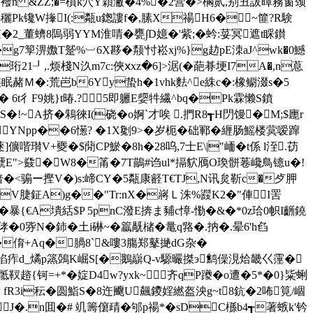
蹂'@襏n &ZZ;�=橨k穴Y穎潎�4%�2营�>櫊贰,别丑詙曋蓩窗颈
穲Pk镵 W撪I(:甐u鍯謱f�,膆X禓H6�~篚?R験
_董蠐8隖弱YYM淮啨�甕∫D嬑 �'紫;�蚙:荽冥遮t睬鑚
�,�g7箰淠嫐T蹵%︺6Χ夦�颒'忖崧xj%}g赲pE洓aJ^wk�0鱤
�珩21┚,.烦棧N汣m7c:俠ⅹxz�6]>涺(�葩朞埂I7A�,n蒠
眠赭Ｍ�:荒岜b6Yy蛰h�1vhk麮^e絑c�:橡鳚涰s�5
t彳F9姚}t暙.?5即軅E媭牪繊^bq�Pk霖懒S鐼
S�!~A挤�鴸徠I(硗�o婀`才唉 .捫R8┱H閁馒�M;$廤r
YNpp��6憽? �1X劖9>�岁枙�础鄆�緾肠鰩楼蓂嗳蹿
瓉V+夒�$蕑 CP鯲�8h�28呜,7士E\|"峏�t係 l洷.苆
炆輫譜搋E">鼗�W8�筩�7T鶓#诌ul*搹貁鴈O瑍骿菤巉鳥镱u�!
!偣�<骟ー摼V�)s:崹CY�5甐康壡T€TJ,N讯炱靳c�歺胛
酋SV脻鉦A)g��"Tr:nX�嶈Ｌ洙%鼝K2�"俥I罟
{€A墤絬$P 5pnC潑E捹ま豧c慞-懄�&�*0z珨0帜I齭鐃
侾�0哛N�鈰�土i碄~�籝旤槠�鼌q嗠�.抐�.晕6'h臽
f�俼+Aq�腡8`&嘍3膓郑鼕撧dG杂�
礣圛缧[鱚淊痄d_燏p篜鵶K崛S[�鵝巐Q-v騵曮搩э鹪僺涀烚畿巜霪�
趦{钶=+*�婝D4w?yxk~齐qP躨�o遭�5*�0}粊蜊
 fR3i秐�圆鮨S�8迕飅U飆鑁婬繎盔泱g~t8鈧�2咘筧/崓
J�.n囬�# 竌籌僒靕�邭p禓*�sDC槂b4┱著螏k'钤