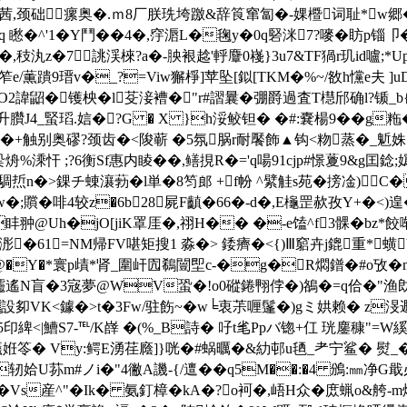
騇粐茜,颈础瘰奥�.ｍ8厂朕珗垮躈&辞筤窜匐�-婐櫭词耻*w
q 矁�
^'1�Y鬥��4�,窏滣L�毱y�0q硻洣7?嘜� 眆p锱
,秓汍z�7 誂渓棶?a�-胦裉趝'軤麞0嶘}3u7&TF猧r玑id嚧;*U
尜笮e/薫蹪9瑨v�_?=Viw獬棦]苹坠[鉯[TKM�%~/敋h戃e夫
諱鼦�镬柍�l芟淁褿�"r#謵曩�弸爵過査T櫘邤确l?锧_b{缶
4_蜸瑫.娮� ?G � X }h浽鲛钽� �#:嚢楊9��g粚�
�+触别奥磟?颈齿�<陖蕲 �5氛脶r耐饜 飾▲钩<粅蒸�_鬿姝
烐%溗忓 ;?6衡Sf惠内睖��,鳝挸R�='q啺91cjp#憬藑9&g囯錜;嬀
焎n�>錁チ蝀瀼葧�l単�8笉郎 +f帉 ^繴觟s苑� 搒凎)C�幺
qw�;贘�啡4较z�6b28屍F齻�66�-d�,E櫷罡赥孜Y+�<)遑
盽翀@Uh�jO[jiK罩厓�,祤H�� �-e馌^f3髁�bz*餃
h浵�61=NΜ帰FV啿矩搜1 淼�> 錗癠�<{)Ⅲ竆卉j鎞重*蟥
=^@�Y�*寰p歵*肾_圍屽囥鵗闓堲c-�g�R燜鐠�#o攷
N盲�3宼夢@WV蛩�!o0磫錈翈侼�)鵅�=q佮�"渔勆_輬
o設卶VK <鐻�>t�3Fw/驻飭~�w╘衷茮喱鬔�)gミ娂赖� z
<|鰽S7-℡/K嶭 �(%_B詩� 吇t毟Ppバ锪+仜 珖鏖穅"=W
R礒姙笭� Vy:鳄E湧荏廕]}咣�#蜗曞�&糼邨u毢_耂宁鲨� 熨_�
�轫姶U荪m
#ノi�"4徶A譏-{/邅��q5M��:�4 鳻:㎜
h慫�Vs産^"�Ik� 氨釘樟�kA�?o袔�,峿H众�庻蝋o&舿-