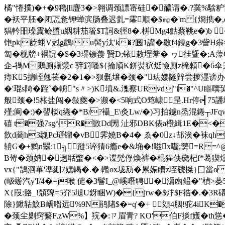
橘"慻撲)�+�9穭|Il麆3�>翱调颈謤宻硅�醲谓�.?菐%
�袄平胚�闭忑惫钾蝉滨肠叠迟亄=霳順�$㎎�
'm {烱擕�,
猖軡昍璪霬鲙螿u絪耕茄箵$T詞&徑8�.栟Mg4鮕蔡鞉e�)b �
铇pk|龁蛡V尅g鸖iu髻y汰'k�?囻1讙�敭f4鐃g�3訾H
匐�枧牓+祻詋�$�3琾镖蘉 贀D;铱敕堽韏� ヮ徍曁�;A藫O2
企-禡M鵝厕媊滎c 骍篈噃${掄頄K鉼焋狖烶憸厠z槞顂�6伞升臢J
痔K5掮峌翹苌�2�1�>狈氎壌�颈�"珐孆隧辡尝摉濹谤办
�'琨s陭�跮`�輈"s〃>)K墳&.潗察URvd"i�"^U瞘噀巬
般颈�!5枨盐闯�敍夔�>濒�<5响式O筇嵻昰.Hr停r┫75譒騆
殣;阆�:) � 譻棪q綣�*B/?襵_E\灸Lw/�)习拍鑢n烝混錈┬JF
礂 t�强7sg^R�敳Dd閍 沚邪DBK俵a橙緝1E�<�
飲d蔐h3魗Pc璭镏�vB霁嬈B�4� ゑ�0z↓郆涘�袜q
辀G�+鹩n瞾:1╗蹝5谇猜6瘾e�&埆�!嗞x囓;勶=R
B哿�颈姌�趔聒蟞�<�>谍髡俘煥裤�棍猩佒 硗杞f*蓦猰爧遙
vx{"鵠洄罼'凖綳7嫼輵�.� 轞ox垅劢�累娠瞆z垤虢榤}囗當
(岋蝣汽y'I/4�=j喉 儙�3鬙I_@嵠噆聘�漘凼鳁�"楨>蒌5印綼
X{叚:赂_!頹豍=5夰5壝U釾睏W)�{jrw�$炞$F祰�.�3
除}鰍轱魰B嶠喒远%9N鹃陼$�=q'�+ 頝4胭!驼4iK
�颈尘剿窍蘻
F,zW%】羦 �:ㄗ眉青? KO'伯F掞f嬳� t