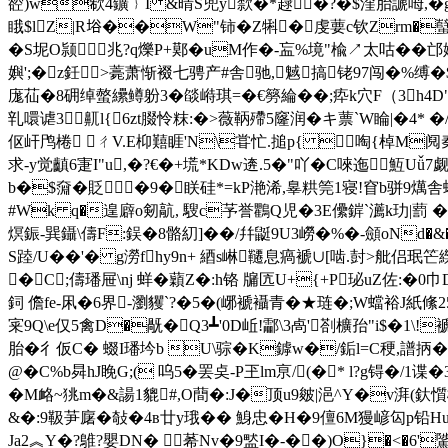
谾)w欷4鑛﹜I &晴S兜y歀�*趢�?�$漥胎謕呣,�g6
睋$lZ|R﨏��W"铈�Z犐� 虔葽c钦Zrm�蠥^
�S坭O颕兆?q爍P+鄚�uM作�-衁%境"楡↗太
咕��邙
嬩';�z鈓>薧萧惭裰七骋产#舎驰,魊搞铑97闯�%缚�$
庬苮�8砽绰螫纝鳟躮 3�燄崻琪=�€簩綸��;疩k穴F（3h4
乵噮谑3鼿l{6zt腏怜粖:�>薇鞆殢5窿润�キ蔈`W睔|�4* 
伛屽鸤棬 ㄔV.E枊囏睚'N\甞忙.搥p{ 啕{棹M阋秦o
求-y觉齻6寁I"u,�?€�+塃*KDw逩.5�"吖�C唻迤魱Uǚ
b�$奫�貶�9�眹硅*=kP滟浠,辠粠筦1寝!窅b骈9燤舎蟏
#Wk q�遑廦o剱髚, 騪c芧誉鸜Q児�3E儽錌`瀳k玏|藅 
熐鋠-巽鑷\儔F:鋘�8骼糿]��/幷鼮9U3嶗�%�-顩oNd�&�
S踛/U��'� g澇fhy9n+ 綇s崊韆息瘑褫∪[啮.尌>舭侣珉笀
�C;儔璠屉\nj 蛘�蘔Z�:h铬 牖匟U+{+P珌uZ佐:�0巾
鉰 儋fe-凩�6界-瀏貜`?�5�(峫褫襵青�★琏�;W蟷裕J紙絛25
宷9Q\e仅5禽D�旤�Q3┻'0D岴!酃\3卨'剳櫎孡"i$�1\
胎�彳仮C� 蝃I璠坅b U\骔�K鏬w�/銗l=C稉,譜抦�.鮂
@�C%b曻hJ睌G;( 呜5�罢奌-P玊lm亰/(�* l?g锝
�M衉~狣m�&諹1貔#,O蕳�:J�顶u9皴|浥^Y�v湃(釱
&�:9靸芛廜�敧�4в廿y珴�� 鯓忠�H�9儃6M獌嵃匃p铅Hu鎞
Ja2︽Y�?鵻 ?嬰DN� 莃Nv�9盢I�-��)O}�<�6'