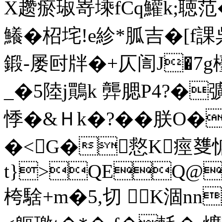
X趱瘀琡嵜塖fCq鱹k;聴范�
鱶�柖垞!e紾*胍吉�
[f
鍛-屡尀牉�+仄訚J�7g檯拲
_�5陸j鷶k 龏腮P4?�
悸�&Ｈk�?��朕O�
�<G�慦K痙﨎惦
t}>QEQ@
桍騇+m�5,切 K涸nn