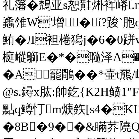
礼籓�鵚亚s恕黊烞裈嵴l.n
蠭 雂W'增�í?踆`
鮪�Л袒棬獡j�6�0跰w
榳嵷鶳E�*�瓍泽A
�A罷鷼��*壷t羆/
@s.鐞x肱:帥釳{K2H鲼1"
點q鳟忊m焿鉃[s4�K
�8B�9��&瞞荞隢Qㄗ