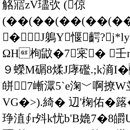
觡寣zV璶弞 (倞
(��(��(��(��(�
�J鵢Y愝齶?j*
ΩH栒鼤�7宷� 壬m
９蠑M碿8煣J庨礛.;k滳I�
皏7嶃潀5`e淗﹀啊撩W
VG�>).綺� 辺'椈佑�簬
琤淔∮r斘k忧b'B嫓7�8皭U