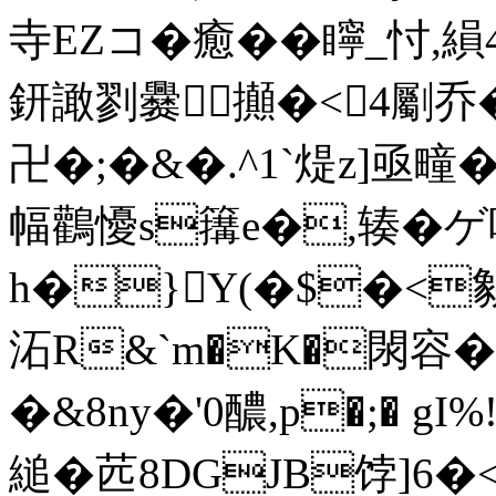
寺EZコ�癒��矃_忖
鈃譀剹爨攧�<4劚乔�
卍�;�&�.^1`煶z]亟
幅鸛懮s簼 e�,辏�ゲ呮
h�}Y(�$�<勨
沰R&`m�K�閖容�2
�&8ny�'0醲,p�;� g
縋�苉8DGJB饽]6