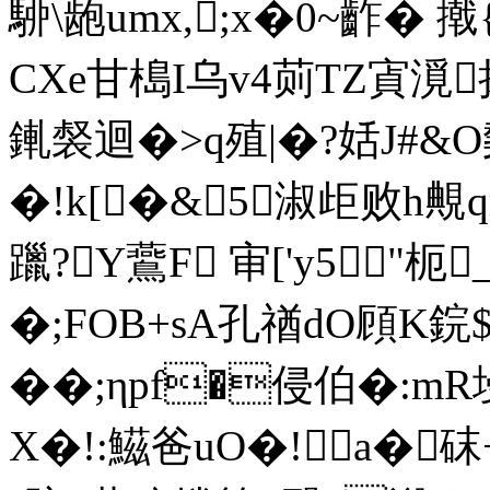
駵\龅umx,;x�0~齚� 
CXe甘槝I乌v4荝TZ寊漞捃
錷裻迴�>q殖|�?姡J#
�!k[�&5淑歫败h覥
躐?Y鷰F 审['y5"枙
�;FOB+sA孔禉dO頋K鋎
��;ηpf�侵伯�:mR
X�!:鰦爸uO�!a�