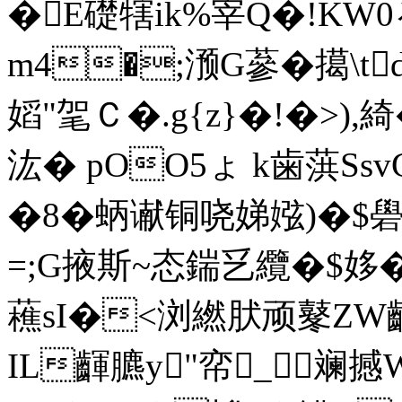
�E礎犗ik%宰Q�!KW
m4�;滪G蔘�擖\td
嫍"毠Ｃ�.g{z}�!�>
汯� pOO5ょ k歯葓Ssv
�8�蛃谳铜哓娣娹)�$
=;G掖斯~态鍴乥纜�$姼�
藮sI�<浏繎肰顽鼕ZW
IL齳臕y"帟_斓撼W