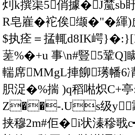
灲k撰渠5俏據�J檒sb盱澪
R皂嵟�袉俟缬�"�
緷)
$执痊＝掹輒d8IK崿}�:
蒫%�+u 事\n#豎5鞏Q
輲席MMgL捙飹璓幡
胑浞�%揣 )q稻喖炽C+亭:
Z��-.Us级y颥
挟穆2m#佢� i状溱穇戨c