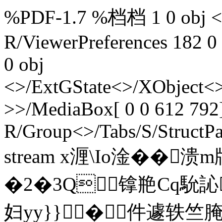
%PDF-1.7 %档档 1 0 obj <>
R/ViewerPreferences 182 0
0 obj
<>/ExtGState<>/XObject<>
>>/MediaBox[ 0 0 612 792]
R/Group<>/Tabs/S/StructPa
stream x湹\Io淦� �
�2�3Q￤镎艵Cq馻訫
妇yy}}�件遽轶竺腌楃