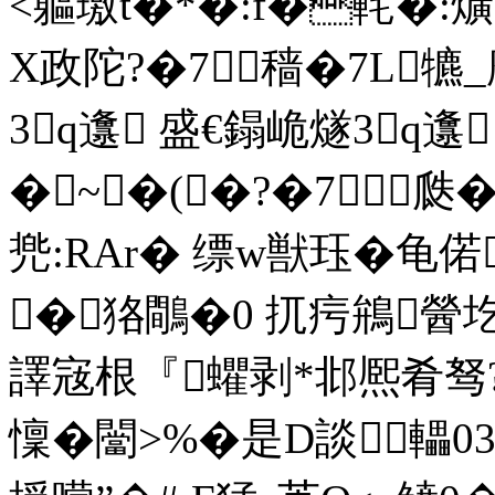
<軀璬t�*�:f�軞�:爌U
X政陀?�7穑�7L犥_
3q邍 盛€鎉峗燧3q邍
�~�(�?�7瓞�
兠:RAr� 缥w獣珏�龟偌
�狢鷼�0 扤疞鴘醟圪
譯宼根『蠷剥*邶熈肴驽?
懍�闣>%�是D談轠