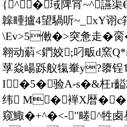
{^�琙陴宵~^讌渠€
韟畽攎4望騧听~_xY诩
\Ev>5僌�>突惫走�
翱动蔛<鍆姣;叼畈d窯Q*
莩焱崵跞舣犔輋y?隳锃⒕
I�5�验A-s�&枉r
纬 M�褝X暦��
窥鯫�+^�<-"畻^牲