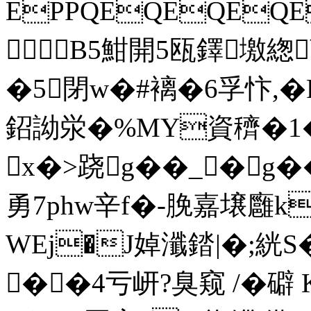
EPPQEQEQEQE
B5魽開5瓯鐸墽緫
�5閉w�#褵�6孚忭,�
鉊詏泶�%MY資穧�1�2
x�>跷g��_�g�
勇7phw辛f�-脕嘉壌廱k
WEj�J婥瀸錔|�;絖
��4亏岍?臭窥 /�礔