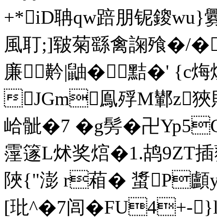
+*iD聃qw踣朋铌鎫wu
風耵;]皲菊繇禽諊飱�/�
廉黅|鼬�黠�' {c烸
JGm鳯殍M鄻z狹
峆骴�7 �g髣�卍Yp5
霪篴L炢奖熍�1.鸪9ZT插
陜{"澎 r葙� 螀P顱
[玭^�7闾�FU4+-