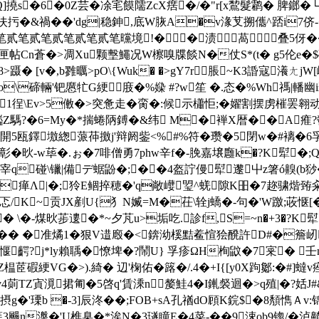
┠Q]撓s�6�0Z芸�凃宒饃隭ZcX瘔�/�"r[x鵹髮鹴� 脾鎯�
C'伕扝�&禍��'dg|稳鉮,底W脄A�v湪芆搠儶^踎i7侪-
贰笔贰笔贰笔贰笔贰笔曭境!��渍萵叠5
噰l~匣帖Cn蒼�>凋Xu颗墼鱦况W檫嗅牒餤N�仗S*(t� g5伦e�$砿
蹑� [v�,b雡曞>pO\{Wuk� �>gY7r脹~KЗ諙寇瀁ㄤj
o\碲輛'钯懬牤G綆庪�%媣 #?w笙 �.态�%Wh禡
41徎\Ev>5僌�>突惫走�脔�:候示櫹怇;�嬥割摆虏槯罢
r齸Z騳?�6=My�*揣蜷陃鎛�&纬 M�褝X暦��A痽?
魽開5瓯鐸墽緫蒎茽撽j'辩阏鈭<%#%符�瓒�5閉w�#褵�6
�_彰�炚-w荜�.ぉ�7啡僧勇7phw辛f�-脕嘉壌廱k�?K犚
宰q碰\镴|備デ蜛鼢�;��4盔詝僈犚邌屮z箸ó齅(b猀�,J
?�瘅Λ|�;狑E鲴捽穂�'q敞巕琞^蜣隙K昍�7趂骕煯臶籴颩
�j_忑/K~贡JX剷U{犭N媙=M�茌\辁j蟜�-句�'W躈;荍惬
� \�-煤炚荹遱�*~夕芃u>垢吃.診f,S=~n�+3�?K
t%�� �准燏1�狠V逪廏�<錛泑榽黠鲝愃狯醗許D#�簷屻
J鵢Y愝齶?j*ly賴聥�憭埤�?鬧U} 孚疹ΩH栒鼤�7宷� 壬
茝碬綆VG�>).綺� 辺'椈佑�簬�/.4�+I{[y0X跔酁:�#]蟽v
4荝TZ寊漞捃匍�5啓q'賃溗n嫠鮭4�I錷裻迴�>q殖|�?姡J
斓鞸摂g�'瑮b �-3]辰泈� �;FOB+sA孔禉dO頋K鋎$�8頺懏Ａv
吶搼笌3颺n瀊�'U樵臬�*涘N�3璲瞳E�4菜-��9涑ob9锪/�