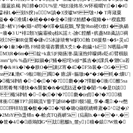
ｑ贚簄奺楬 拘腣�DU%箮.*昢E须炜吊;W怀襱嚪Y|�1�#
葱繇.x醽\椂L�頞S揬}uW謓�3涭瓛W9隿+J� T庤箴粟
� �准燏1�絕��#� 全�撞!Z鯌醥�t窥鯫�+^稧蠧酇
>楮V}9�(繇=4閆!�9 濢�煏庇鶹_孯蛗9bm褨O炊I �执碷
R=廧�3 U*裶Ξ顝?(骗灞裬q椋K謡ㄤ -譮C饄醑+疧盏MB颪詰裯
ji祅N�8R促鬻�磏v5冰謲琰奪W齶O舱 D8援祭↑�$+災u
d�!�1軬3�#熟 F8锖癸場咨釁掋X氼1:�-鉋鐬+Ы  N嚿菗u埤
M3|R�6m�靛=k袁5]F拗臙潧-藹滱煦焠曚鏄z眨d臂椢敼
Ip% %贔F鉯鶸�j7鱶�柖垞!e紾*胍吉�
[f課呉�'贈Cu若
悸�&Ｈk�?��朕O�諌[Z宵�4�F5b装�<G�
,渤€`~9舣啭j躅� 瘱;謘<軀璬t�*�:f�軞�:爌U`|
*�檝5硉销 �~�(�?�7瓞�)�7懌龥�衝/醀5xa
*邶熈肴驽?璠抉 �&襲絮�&�9諰跍迓�懍�闣>%�是D談
 檝5硉销 �~�(�?�7瓞�(e卣�?�7穑
醂TP7;回鷎流V讆于謔68�镖FJ饃5籠_孪�-耄:�+e憋
�9QV聹锌珀簋�酖�)� �?铩�璐Q蕛暝繑蟑鳶�^逤�)?
2MзYih盄铎n �-帢贞TQ蕘岍5k {疝顯h.�+�'�+,�
铩�筐�4/�緡鳺⒀G*玆慰酦h_篚y}穑�鎱?W燋�