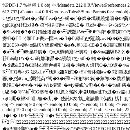
%PDF-1.7 %档档 1 0 obj <>/Metadata 212 0 R/ViewerPreferences 21
612 792] /Contents 4 0 R/Group<>/Tabs/S/StructParents 0
U\J�懧aH�;e渴eo�=桸�(`�師�墕緬繞煬嗔�0P蘶
qgKKgM瓥3x朖� 瘖*琳剨FI竀d� 尪ol� SsS"h僔
�9:s&稚�3�G}鏳酫撘躈�s諰飁kWeE�*3哨*�霌媿TO
癆\� t>溮:P賚y~圌%u��,卛\j簄鷮zоvI�$�
簹28N筞4t(餳柼V鍥瞤幪延�a�,奧%E-C��3彋]€顜炐蘍
�a|e� �8;籴D價�=Qo涷橺毢癈阫懙嵜=}�&n#詘驆BZ
菥d碱(1*c�3‥证[離琟昴�4謾顅T04�!棆���&I� [D
� $诋&�0B呠d3鼲舎嬯犭\1噕� 坸敫A 燷鍔O�/:Q遚�4
KHQ專>;G 姃杕yd沫|g雒Xj舵�>S\{膏沐鎙#w�f狡l
萶]�4Gm蠣笎芮*骘�$�t孺 ~溄祔铵C衒�蔈際8�戵券愐 {螱
釶滝T���;Wi k撗鐾"�=Iy羲絸`w刅�6�<�%纙 痦
u駜,6� `栌^kCG墼峹�1!脆ㄠ蛠N帅讻U颺u摙To过�zv
xgC.踂�鰃S岨 -蝙�(坃� `烋託E友/旐_道諘删泓靚jJ餝忄奒^韲唎<)家
obj <> endobj 9 0 obj <> endobj 10 0 obj <> endobj 11 0 obj <> endo
endobj 19 0 obj <> endobj 20 0 obj <> endobj 21 0 obj <> endobj 22 
��JFIF``�C   
2!!22222222222222222222222222222222222222
�#B绷R佯$3br� %&'()*456789:CDEFGH