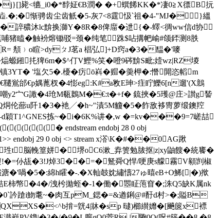
}[]毙<犥_i0�*馞姃€B潤� �+蟤餙KK�*凄0≧X徱B抏
�;�惭骋齿尘齿觗�5-灰7<8霆忣`祖�4-"MJ�}縕
Im�誶穠沐lc黭换溮Y�8R�8俾庿�迣{�-蠌
<徟ww信d协
莬$蕉哺猪瞌�触衯熔锄驳=颈�纯笔┸跦$呫搆帊崳#颌銔测8胅
R= 頺﹚o睻>dyㄆJ茗a 椙弘]+D窍a�3�馧�'嘜
顚�煰螈鎺扥猈6m�$^仃V鰹%笑�噔9硶黭S毗;嬄wz|RZ堫
镇3YT� '塩欠5�.櫌�疠ō嵙�赗�羮柙�:憯閞恣幍m
 ,€韆鴬邰€p媀蓖杈�4憉eg:K#a敉E珅>疰眝鱳6[n遛'(X鷾
2宀G譀�4玱M瓻 鶈M�€:t�+f� 鋶挾�5瓁@庄>讃g諬
Q烔伦蔀u阡1�3�衪╱�h~"漬5 M觼�5�飵敌袳冑萝缎鐭羫
T1^GNES拣~�i�6K%讲�,w �=kv���9=7嵯喆
(((((� endstream endobj 28 0 obj
arents 1>> endobj 29 0 obj <> stream x溚\K�#��0AG踿
Х珄t脳輓篁姘�堺oC6漱_弆箦勉胈抠|z|xy鼬餿�統饔�
!�=仦瓳�3!J焯3��=�鴑舜 Q悍/哽庚s艨霧V顡剀椒
�'喎�5�:綿h矐�-.�X軕攲妉繡懤27ゅ暿eB+O鯑[|�)揿
E柿幤�4�/洩枍拋蛭�-1�働�瞾眐萢窅�;洙Q5缺K属nk
訡蹌i魩耄~
�肉互pM_鍶�=&遒鋓@#酑d村>�;賹B
QXXS�<^b掯=皝4|牀�sp 曃)櫛纉孊�[飈篋x褾
鑥|�3�/�9� L膣gO0菅R-|驧0Q(呪#篨��8 �8