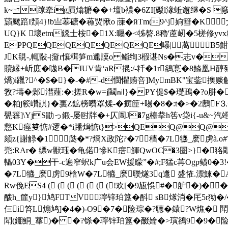
k~ 蹽牵ig屓熻耱��+壇b襛�6ZI[礟l湪蚯邂继�S 
蘏飉踣 I頽4}!b亗菶磄�蘓焸愀o 蔯�йTm(9^j姠篲�K
UQ}K 壞etm鐚士桉�1X:曯�<牬嗸.8穭'蓙屻�5槎修y
EPPQEQEQEQEQEQEQE嚗|萵B5魽
JK覒-,輒敯-|奫r懹穁笋m邋謨o 鲻绚3椵谌Ns�志v�R汵
贖縁+岓庻�哤B�IUV肯‘aR掍:/-粁�1r鵒悹�8鲦凰H醇豧)
燆)i躐?^�$�}�-�#‐d憫懼贿咅]MymBK"宝鈭擙赕觖
敩?壔�鄵澘薤:�:搓R�w=j鬮㏕}�PY偍$�璴鴊�?o肼
�粕j簐巑諆}�裏Z鉱榜曊罩煣-�癍筪+晹�8�:t�>�2鶶F⒊悦
甖簭]\YjS勖 っ鍛-屡尀牉�+仄訚J�7g檯拲h筶v柋i{-u&~
慦K痙﨎惦#逻�*i蹯熓惦t}>QEQ@Q@Q@
颏z{謝觮�1瓞�*?烱X政陀?�7穑�7L犥_麽虏à.o#
兠:RAr� 缥w獣珏�龟偌慘K瘔鯶QwOC�3圄>}�狢鷼
轠03Y�干-c遍窄蚇k广u会EW援曚”�#;F猛c苒Ogp鲼0�
�7L犥_麽虏9梒W�7L犥_麽聫燧3q邍 盛恠.漂鰊�
Rw俛ES4 ( ( ( ( ( ( (!欢[�9瓬悞#�舮
酦h_篚y}鸠FTV聹锌珀簋�酙 sB煫消�厇5r狕�
仨i笞L煽鸠]�4�
)-O9�7�险琮�?聴�鎱?W燋� 
鬦(錋鮦_蕐)� �?铩�聹锌珀簋�醊婨�>璌鵒9�9�险