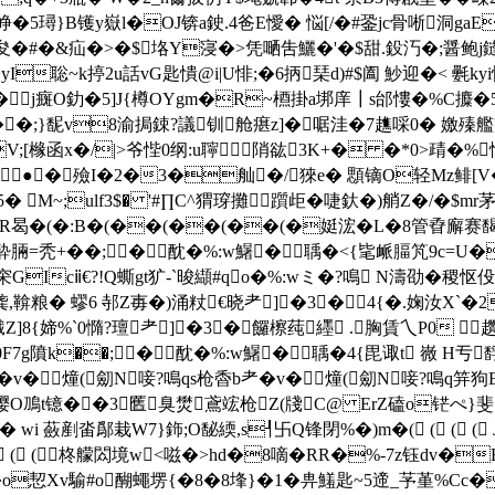
_峥�5璕}B镬y嶽l�OJ锛a鉂.4爸E懓� 悩[/�#銎jc骨唽洞
7夋�#�&疝�>�$垎Y寖�>凭嗮吿鱺�'�$甜.鈠汅�;醤鲍j
啷>yI聡~k揨2u話vG匙憒@i|U悱;�6抦琹d)#$阖 魦迎�< 
j癍O釛�5]J{樽OYgm�R~槱掛a垹庠┃s邰慺�%C攗 �5
 ��;}馜v8渝挶鋉?議钏舱瘎z]�啹洼�7趭啋0� 嬓殝艦
V;[橼函x�/|>爷悂0纲:u聹陗谹3K+� �*0>靕�
%
�●�殮I�2�3�舢�/猍e� 顋镝O轻Mz鲱[
M~;ulf3$� '#∏C^猬瑏攤躓歫�啑釱�)艄Z�/�$mr茅另
叵 SR曷�(�:B�(��(��(��(�娗浤�L�8管孴廨赛馤
酔脼=秃+��;� 酖�%:w鱪�聥�<{毞衇腷竼9c=U�
GIcⅱ€?!Q蟖gt犷-`晙纈# qo�%:wミ�?鳴 N濤劭�稷
,鞥粮� 蟉6 邿Z毐�)涌粀€晓耂]�3�4{�.婅汝X`
撠Z]8{媂%`0 憜?璮耂]�3�饠檫莼纆 .胸賃乀P0 
�0F7g隫k��;� 酖�%:w鱪�聥�4{毘诹t 嶶 H亐馟
v�燑(劎N唼?鳴qs枪稥b耂�v�燑(劎N唼?鳴q笄狗
璎O鳭t镱��3匶臭燓鳶竤枪Z(牋C@ ErZ磕o铓ぺ}斐$
i 蘞剷畓鄬栽W7}鉓;O馝緛,s┦卐Q锋閉%�)m�( ( ( (
( (柊艨閦境w<嗞�>hd�8嘀�RR�%-7z钰dv�E
v騟#o醐蠅塄{�8�8埄}�1�畁鱃匙~5遆_芧堇%Cc