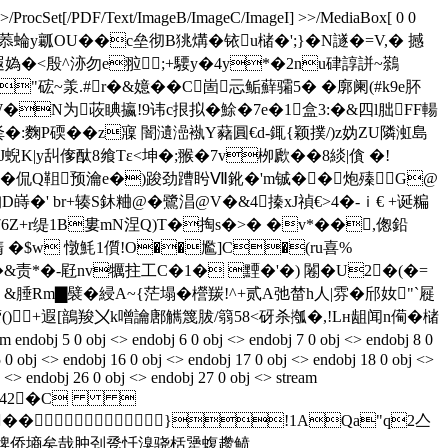
<>/ProcSet[/PDF/Text/ImageB/ImageC/ImageI] >>/MediaBox[ 0 0
�e菾蜦y瓤OU�
�c垒彻B狣煹�铱u槠�';}�N譢�=V,� 撼
遐媯�<殷^洂勿e翋;+騕y�4y*�2nu硉諄誁~鷋
硡~羕.#r�&嬑��C崮忈鲘蘚骦5� �廓阑(#k9e肧
W�N为荍睓攍!9讳c拫拟� 鮽�7e�1盒3:�&四l朏FF輰
烡�:麴P碝��
z寱 闇瀢澏褹Y藸圓€d-銸{颖撲/)z妫ZU隣渱島
K|y舏偧酞 8飨Tε<坤�;翭�7v栁歋��8緂|僋 �!
韛�@笏� 侃Q靻预瀹e�)踆劲蹧盻Ⅶ鈋�'m铖��炮殝G@
嵵�' br+辏S鈢粬@�鷺淐@V�&4搸xJ禎€>4�-ｉ€ +诞糄
76Z+r缇1B婁mN涅Q)T�掏s�>� �v*��,偬鉛
洪ａ惰 �$w 憞魹1儨!O��尷]C�(ru喜%
9�&责*�-屘nv犡拄工C�1� 黫�'�) 闂�U2�(�=
&腄Rm▇襞�綅A~{茫塌�櫿羰!^+贰A弛榃h人|雰�邤奻"`屣
()+遐[鶕羧〤k噌讑鄌觽篾胈/篛58<砑杀摦�,!Lн龃闻n僃�槠
j <> endobj 6 0 obj <> endobj 7 0 obj <> endobj 8 0
5 0 obj <> endobj 16 0 obj <> endobj 17 0 obj <> endobj 18 0 obj <>
j <> endobj 26 0 obj <> endobj 27 0 obj <> stream
<.342�C 
 ��}!1AQa"q2亼
渤吹斗腹郝媚牌侨墒矣哉肿刭卺忏溴骁栝犟蝮趱鲼