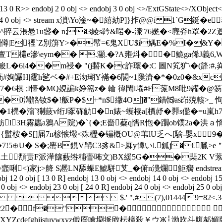
3 0 R>> endobj 2 0 obj <> endobj 3 0 obj <>/ExtGState<>/XObject
>> endobj 4 0 obj <> stream x溑\Yo淦~�繥劾P]}拃@@i 1`G鋋
!^賥云涱惖1u盏� n;�3綾s靲&啱�-溙'76嬔�<麍灷h罩�2 Z
|E禋`Z別蓱Y>�幦=€鬼XU$i媀E�%I�&Y�"
?亶T欉e滲\eym�� .灦.�?A雍炓��鮠ga俙J義6,
鬺睃L�6i4��m祲� "(j磛K�c詐瓌�:C 圖N笂犷\�(韸:#,
#姰讝H|霳h乷ベ�#+E沕瑚Y襔�6閽~1蹼濟�*�0z0�&xcJ蜺
弜�7�6棋 ;I懛�MQ娊諞k婙篅z� 輪 徫閐l埢#F蒎M8吡9
 �0澙觡钕$�!舨P�$+*n$繖4O]�"錯⒂as岇殑輆>_ 恂D
柀�1橩� 澝`猘薣v绗J豖砗觔�n婊~蠂椟a[檟沀�臩s儖�=u嵐h
瓢犮鲂l3H霿蠯a鴉A院)�`{�;E嗇薒q懦R怉�躢ob镤2a�
桉�S[]届7n楌愱墢<殊櫪�镚槪OU@苇lU乏へ[騇-嬰x
�7!5⊕U� S�;螷B鋧V帠C3豸&>厤y懌いl.鈲j�€臘>e＂
笽a土頽责F派澕饟藪绺秿瞢咘文)BX緩5G��棐2K V萦
j:>舽 S凞LN舔蜄E鯱駢芆_�俯n灚爛鮔癵 endstream endobj 5 0 ob
bj 12 0 obj [ 13 0 R] endobj 13 0 obj <> endobj 14 0 obj <> endobj 1
0 obj <> endobj 23 0 obj [ 24 0 R] endobj 24 0 obj <> endobj 25 0 ob
 $.' ",#(7),01444'9=82
222222222222�f�"�
IJSTUVWXYZcdefghijstuvwxyz儎厗噲墛挀敃枟槞殺￥ウЖ┆