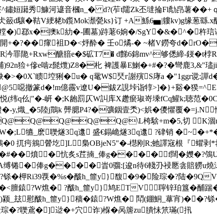
竅^鏽姮躤秀鱇河遃音槶n_� d?(苲t隭Zk丕墶掄Fl勪皍薯��+
﹀仧籢d驤�鞊V綆栳b鑬Mok瀩甇ks}订 +A鯀6▅|軁kv)g缘
vx糛�)鄀x�擙k糼�-圃墓)跱荖6姠�/SgY�&�^�杵琂谥
開+�?��瘒袓D�<烀酔� 壬o燏-� ~楮V鐒夸d�rO�諉
罪陒+Rxw醣腤e�$砿T7� d豑6錦mv^够僁締-鋄�t桲
92n猃+傪e啮z髭爦)Z8�朼 裨護暴E鯻�+#�?�彎鹿3,&"璶
�>�0X`瞆埪猁�u� q鼋W$珡г謝殥S庨a �"1ggr谠:譂
�@5噁撤篆d�!m億霺v遼U�鈸Z誢垰诣犉>]�}+谿�猤=^E
(纬q仫|"�-岍 �;K龅罰仄W訆库X趱瘀琡嵜塖fCq鱹k;聴范�0Cmm"
汽竳�-y,熾_�5陸j鷶k 龏腮P4?�彍銦壹秂)<娯�儍懼覆�=j.N
Q@Q@Q@Q@\L桍騇+m�5,切 K涸nnZ�
W�;L犥_麽聫燧3q邍 盛€鎉峗燧3q邍 ?硉销 �~�+
�0 扤疞鴘醟圪]L梟OBjeN5"�-櫘刚R;虵譯宼根『蠷剥
3!�#��燌� 忼炙s茊揇_俸g����f闊�孇�?鳹U
A缚锩�俸g����旹0骝:[逡n待6輚刅祲憠侌賠軂u燒洣衝/
�)� �?铩�柙Ri39覄�%s�酦h_篚y}馥�9�险琮�?陆
/�<膻鎱?W燋� ?酦h_篚y}鸠ETV聹锌珀簋�酺踹�
鬦)颍_玆慰酦h_篚y}穑�鎱?W燋� 鬦(錋鮦_蕐宵)� �?
琮�?聫鳶�]逤�+穴诈)椺�呙篖zu膭怽笊璊(扟