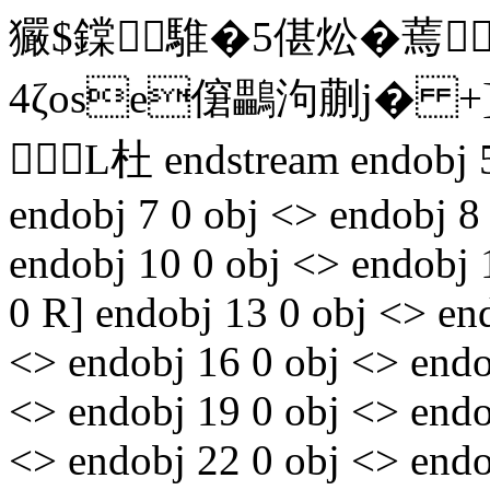
玁$鏿騅�5偡炂�蔫
4ζose僒鸓泃蒯j� 
L杜 endstream endobj 5 
endobj 7 0 obj <> endobj 8
endobj 10 0 obj <> endobj 
0 R] endobj 13 0 obj <> en
<> endobj 16 0 obj <> endo
<> endobj 19 0 obj <> endo
<> endobj 22 0 obj <> endo