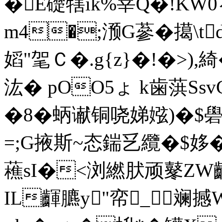
�E礎犗ik%宰Q�!KW
m4�;滪G蔘�擖\td
嫍"毠Ｃ�.g{z}�!�>
汯� pOO5ょ k歯葓Ssv
�8�蛃谳铜哓娣娹)�$
=;G掖斯~态鍴乥纜�$姼�
藮sI�<浏繎肰顽鼕ZW
IL齳臕y"帟_斓撼W