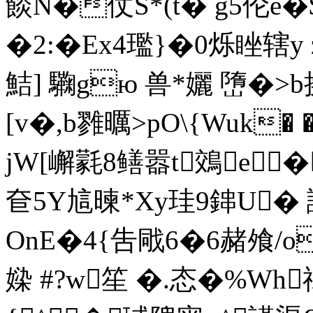
餤N�仗S*(t� g5伦e�$
�2:�Ex4璼}�0烁睉
鮚] 驧gю 兽*孋 嶞�>
[v�,b雡曞>pO\{Wuk�
jW[嶰氋8鳝 嚣t鵁e
奆5Y訄暕*Xy珪9鋛U�
OnE�4{吿戙6�6赭飧/
媣 #?w笙 �.态�%