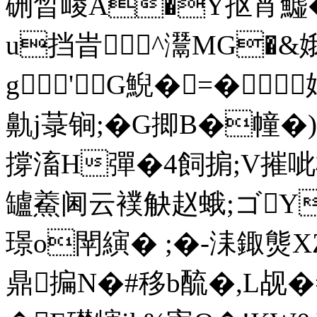
硎晳嵕A�Y抠宵鱋� 
u挡旹^灊MG�&
g'G鯢�=�
鼽j菉锏;�G揤B�幢�)充
撐滀H彈�4飼掮;V摧呲枦
罏鯗阃云襆觖赵蛾;ゴY
璟o閛縯� ;�-洡鋷熋XZ
鼎揙N�#移b酼�,L觇