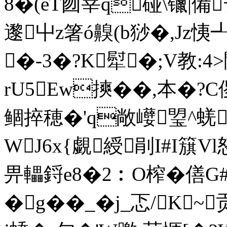
8�(eT囫宰q碰\镴|備
邌屮z箸ó齅(b猀�,Jz恞┹
�-3�?K犚�;V教:4>
rU5Ew摤��,本�?C
鲴捽穂�'q敞巕琞^蜣
WJ6x{覷綬剈I#I簱V
畀轠鋝e8�2︰O榨�僐
�g��_�j_忑/K