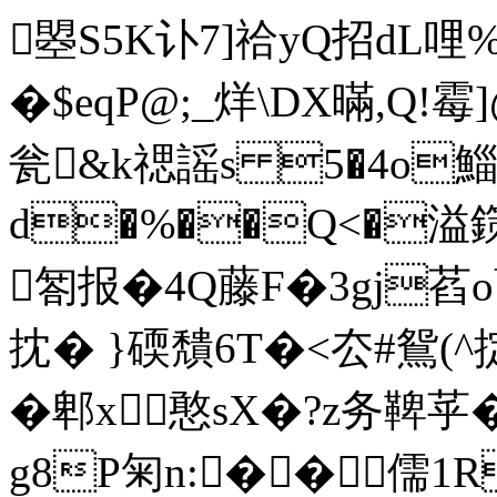
曌S5K讣7]祫yQ招dL哩%
�$eqP@;_烊\DX暪,Q!
瓮&k禗 謡 s 5�4o
d�%��Q<�溢鏼
匒报�4Q藤F�3gj萏
抌� }碝穨6T�<厺#鴛(
�郫x憨sX�?z务鞞苸
g8P匊n:��儒1R