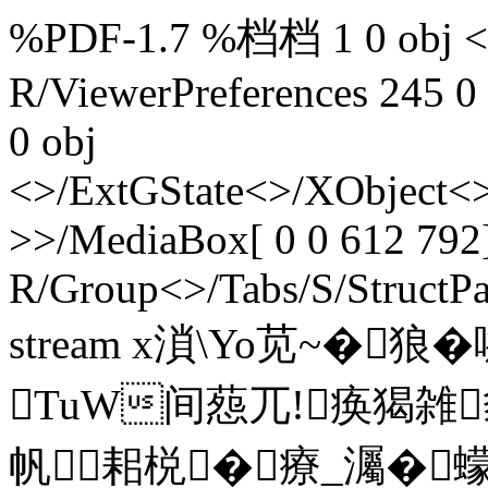
%PDF-1.7 %档档 1 0 obj <>
R/ViewerPreferences 245 0
0 obj
<>/ExtGState<>/XObject<>
>>/MediaBox[ 0 0 612 792]
R/Group<>/Tabs/S/StructPa
stream x溑\Yo苋~�狼�
TuW间葾 兀!痪猲雑
帆耜棁�療_灟�蠓W