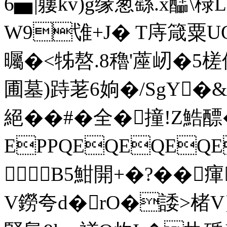
6▅|軁kv)g缘葱繇.x醽\
W9隿+J� T庤箴粟UQ
曯�<牬嗸.8穭'蓙屻�5
圃墓)跱荖6姠�/SgY�&
絕��#� 全�撞!Z
EPPQEQEQEQE
B5魽開+�?��瘒
V鐒夸d�rO�諉>楮V}