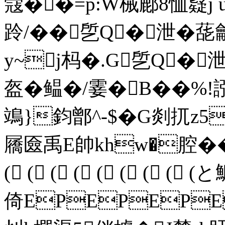
簆��=p:W械鄜8恤薿j
跉/� �乺Q�泄�
y~j杩�.G乺Q�泄
盔�鳁�/霎�B��%!誸
鴗}鈞鄫^-$�G剡扤z
屩匳禹E帥khw�腔��5癸
( ( ( ( ( ( ( ( (
倚EPEPEPE