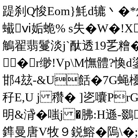
踶刹Q悛Eom}魹d辘丶�
蠘ⅵ姤蛫% s失�W�!X
鵤翟翡鬘淡j`酞透19乯糩
�r缈!Vp\M憮體?愌d
邯 4玆-&U餂�7G蝇櫌
秄E,U j 穳� ]乲囔P
明&浳�嗤j �胇:H遜-鵽
鎨曼唐V牧９鋭鰫�隖\�