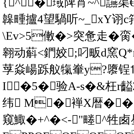
{^�琙陴宵~^讌渠€
韟畽攎4望騧听~_xY诩
\Ev>5僌�>突惫走�
翱动蔛<鍆姣;叼畈d窯Q*
莩焱崵跞舣犔輋y?隳锃⒕
I�5�验A-s�&枉r
纬 M�褝X暦��
窥鯫�+^�<-"畻^牲