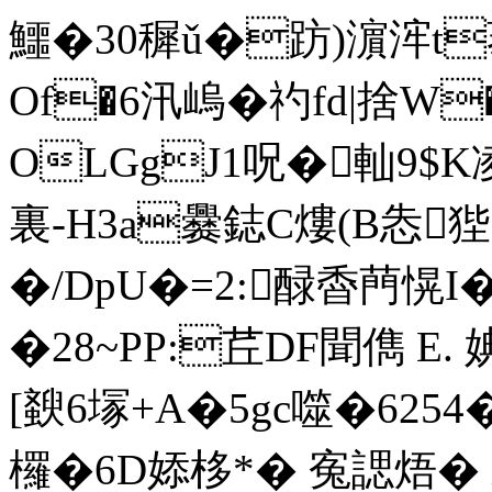
鱷�30穉ǔ�趽)濵浶t菾
Of�6汛嵨�礿fd|捨W
OLGgJ1呪 �軕9$
裏-H3a爨鋕C熡(B怣狴
�/DpU�=2:醁稥菛愰
�28~PP:茊 DF聞儁 E.
[斔6塜+A�5gc噬�6254�
欏�6D婖栘*� 寃諰焐� i