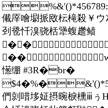
%&'()*456789:C
儎厗噲墛挀敃枟槞殺￥ウ
刭卺忏溴骁栝犟蝮趱鲼
��
��
憽绷 #3R�br�
$4�%�&'()*5678
們剠唶垑姃摂晼棙櫄ⅲぅΗ