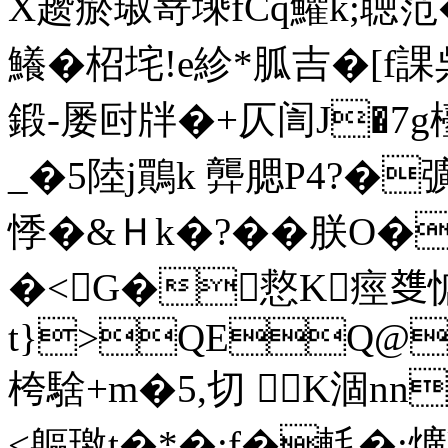
X趱瘀琡嵜塖fCq鱹k;聴范�
鱶�柖垞!e紾*胍吉�
[f
鍛-屡尀牉�+仄訚J�7g檯拲
_�5陸j鷶k 龏腮P4?�
悸�&Ｈk�?��朕O�
�<G�慦K痙﨎惦
t}>QEQ@
桍騇+m�5,切 K涸nn
<軀璬t�*�:f�軞�:爌U