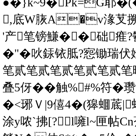
●� }k~9�Pk=G耶�(
,底W脄A�v湪芆搠儶
'产笔镑鰜��础痽?
�"�吙銾铱胝?惌锄瑞伏姾
笔贰笔贰笔贰笔贰笔贰
叠5伢��触%#%符�
�<琊Ｖ|9僖4�(獆蜖菧|
涂y哝`拂[?l噰l~匣