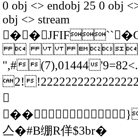
0 obj <> endobj 25 0 obj <
obj <> stream
��JFIF``
 
",#(7),01444'9
2!!2222222222222
��
亼�#B绷R佯$3br�