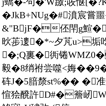
j蟜�-句�'W躈;荍惬[�?K
�JkB+NUg�#濆宸嘗噩
&"BjF�伾閈g鰚�
炚荹遱�*~夕芃u>垢吃.
�;Q裏�衖锩WMZ0�
毅�8绡祔尝噬<娒 ��9�
砗J�5腤漦st%�� �准
愃狯醗許D#�簷屻W