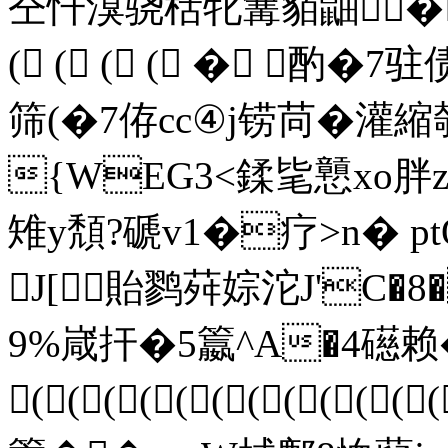
仝忏溴骁栝牝篝貊鼬� 
( ( ( ( � 酌�7
筛(�7侟cc④j铹苘�灌縮
{WEG3<鍒毞戅xo胖z
雉y頽?磃v1�疗>n� pt
J[貽鹨荈婃沱J'C�
9%嵅扞�5籝^A�4礠
(((((((((((