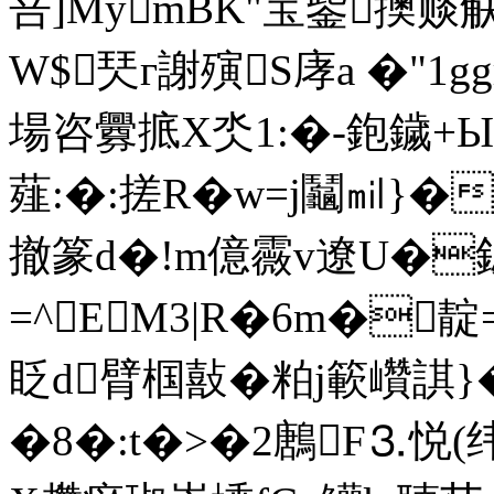
咅]MymBK"宝鈭擙赕觖
W$珡г謝殥S庨a �"1g
場咨釁掋X氼1:�-鉋鐬+Ы
薤:�:搓R�w=j鬮㏕}�
撤篆d�!m億霺v遼U�鈸Z
=^EM3|R�6m�靛
眨d臂椢敼�粕j簐巑諆
�8�:t�>�2鶶F⒊悦