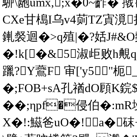
駵\龅umx,;x�0~齚� 
CXe甘槝I乌v4荝TZ寊漞捃
錷裻迴�>q殖|�?姡J#
�!k[�&5淑歫败h覥
躐?Y鷰F 审['y5"枙
�;FOB+sA孔禉dO頋K鋎
��;ηpf�侵伯�:mR
X�!:鰦爸uO�!a�