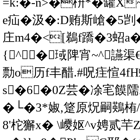
=k:�-n>�枡*�罐X~l
e疝�汲�:D贿斯嵢�5
庄m4�<[鵜f蹻�3蛁a�
{^�琙陴宵~^讌渠
勡 o历f丰醋.#呪疰愃4fH
s�6�0Z芸�凃宒饃隭
�└�3*婌,跾原炾嗣鶧栯/
8'柁獬x� \巎妪^v娉贰芉