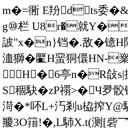
m�=衕 E羒dts委�&
g⑩栏 U8r�就Y�
詖"x�n}铛�.敌�镱H陉
洫獅�匷H蝁狪儇HN-嶪&
H� 6亭 n�R敆
S稒駃�zP禤>�Ч夛骹
渮�*吥L+汅剎u栛搾Y
羻3O簎!�,L馷X.t(测[