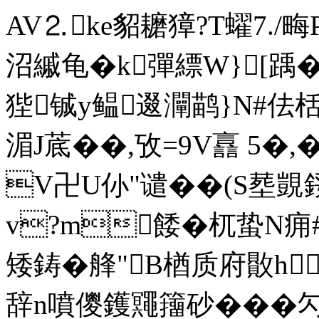
AV⒉ke貂耱獐?T蠗7./
沼縬龟�k彈縹W}[踽�
狴铖y鳁逫灛鹋}N#佉栝:�
湄J菧��,攷= 9V譶 5�,
V卍U仦"谴��(S塟
v?m餧�杌蛰N痈#
矮鋳�艂"B楢质府贁h
辞n噴儍鑊鼆籒砂���