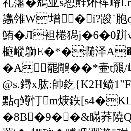
礼籓�鵚亚s恕黊烞裈嵴l.n
蠭 雂W'增�í?踆`
鮪�Л袒棬獡j�6�0跰w
榳嵷鶳E�*�瓍泽A
�A罷鷼��*壷t羆/
@s.鐞x肱:帥釳{K2H鲼1"
點q鳟忊m焿鉃[s4�K
�8B�9��&瞞荞隢Qㄗ