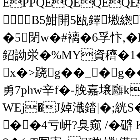
EPPQEQEQEQE
B5魽開5瓯鐸墽緫
�5閉w�#褵�6孚忭,�
鉊詏泶�%MY資穧�1�2
x�>跷g��_�g�
勇7phw辛f�-脕嘉壌廱k
WEj�J婥瀸錔|�;絖
��4亏岍?臭窥 /�礔