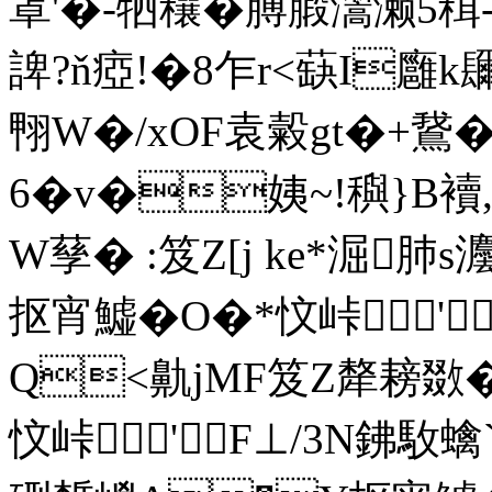
罩'�-牭穰�膊腶瀥濑5穁-廧
諀?ň瘂!�8乍r<蒛I廱k
翈W�/xOF袁糓gt�+鵞�
6�v�姨~!穥}B襩
W孶� :笈Z[j ke*淈肺
抠宵鱋� O�*忟峠'
Q<鼽jMF笈Z犛耪敪�
忟峠'F⊥/3N鉘駇