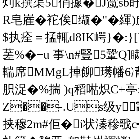
灲k撰渠5俏據�J檒sb盱澪
R皂嵟�袉俟缬�"�
緷)
$执痊＝掹輒d8IK崿}�:
蒫%�+u 事\n#豎5鞏Q
輲席MMgL捙飹璓幡
胑浞�%揣 )q稻喖炽C+亭:
Z��-.Us级y颥
挟穆2m#佢� i状溱穇戨c