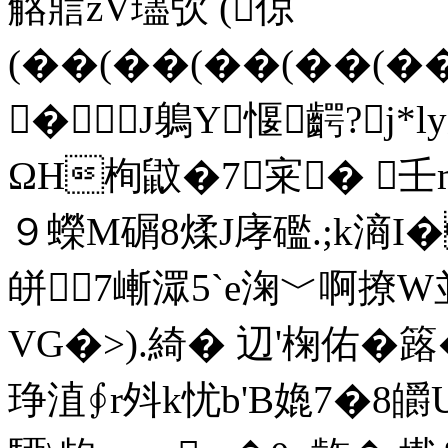
觡寣zV璶弞 (倞
(��(��(��(��(�
�J鵢Y愝齶?j*
ΩH栒鼤�7宷� 壬m
９蠑M碿8煣J庨礛.;k滳I�
皏7嶃潀5`e淗﹀啊撩W
VG�>).綺� 辺'椈佑�簬
琤淔∮r斘k忧b'B嫓7�8皭U