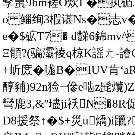
孯蛗9bm褨O炊I �执碷J
o 鲻绚3椵谌Ns�志v
e�$砿T7� d豑6錦mv
Ξ顝?(骗灞裬q椋K謡ㄤ 
+岓庻�哤B�IUV肯‘a
醇豧)92n猃+傪e啮z髭爦)Z
彎鹿3,&"璶ji祅N�8
D8援祭↑�$+災u燆)i