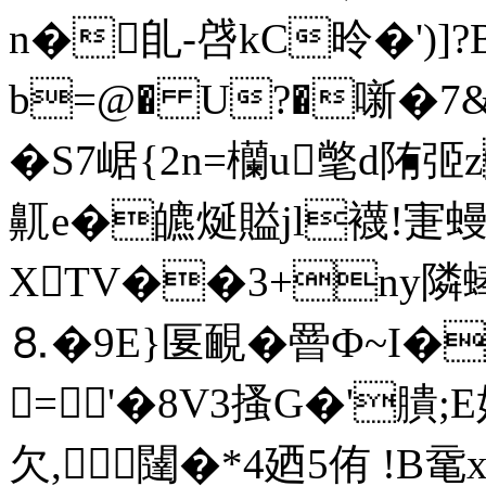
n�臫-啔kC昤�')
b=@� U?�噺�7&4礁
�S7崌{2n=欗u氅d陏
鼿e�皫烻賹jl襪!寁蟃{
XTV��3+ny隣蜯
⒏�9E}匽靦�罾Ф~I�
='�8V3搔G�'膭;
欠,闥�*4廼5侑 !B鼋x