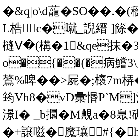
�&q|o\d蘢�SO��.
L梏c�噈_誽縉 ]篨�
槰Ⅴ�(構�1&qe抹�
o�{��(�病鱨3
鷔%啤��>屍�;櫰7m梇
筠Vh8�vD彙惽P`M
澋I� _b攌�M覥a�8臮!
�+譲嗞�魔瓖#{�h