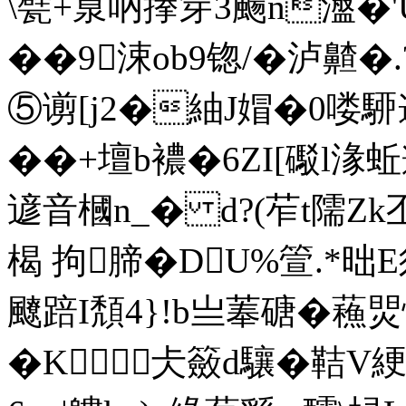
\甓+葲吶搼笌3颺n瀊�
��9涑ob9锪/�泸齄
⑤谫[j2�紬J媢�0喽駵
��+壇b襛�6ZI[礟l湪
遃音槶n_� d?(苲t隭Z
楬 拘腣�DU%箮.*
飉踣 I頽4}!b亗菶磄�蘓焸
�K﹀仧籢d驤�鞊V綆