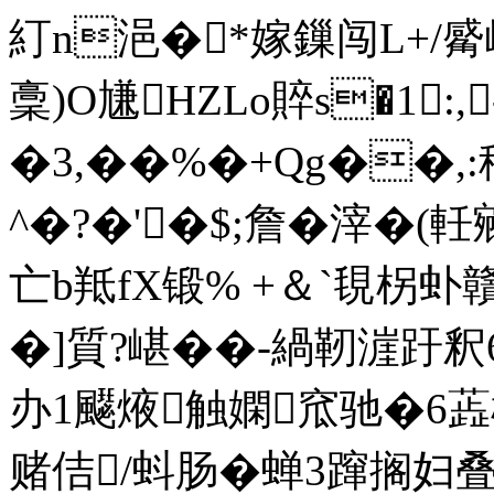
糽n浥�*嫁鏁闯L+/觱嶦
稾)O尲HZLo賥s�1:,
�3,�
�%�+Qg��,:
^�?�'�$;詹�滓�(
亡b羝fX锻% +＆`覒柺虲
�]質 ?嵁��-緺靭漄趶釈
办1飋焲触嫻窊驰�6
赌佶/蚪肠�蝉3蹿搁妇