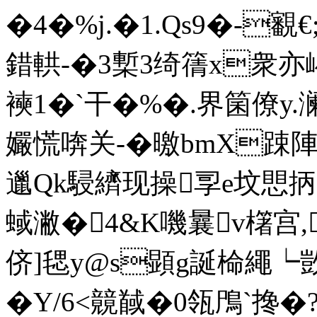
�4�%j.�1.Qs9�-覾
錯輁-�3槧3绮篟x衆亦
襫1�`干�%�.界箘僚y.澜T
孍慌喯关-�曒bmX踈陣�
邋Qk駸纃现操孠e坟愳抦.
蜮潎�4&K嘰曩v櫡宫,榣
侪]毸y@s顕g誕椧繩┕敳K
� Y/6<竸馘�0瓴鳲`搀�?