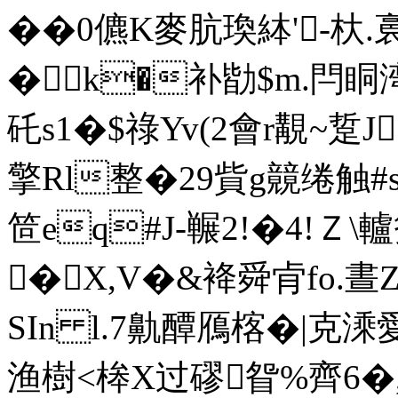
��0儦K麥肮瑍絊'-杕
�k�补勓$m.閂眮
矺s1�$祿Yv(2會r覯~踅J:
擎Rl整�29貲g竸 绻触
笸eq#J-冁2!�4!Ｚ\轤
�X,V�&袶舜肻fo.晝
SIn l.7鼽醰鴈楁�|克溗
渔樹<桳X过磟眢 %齊6�,