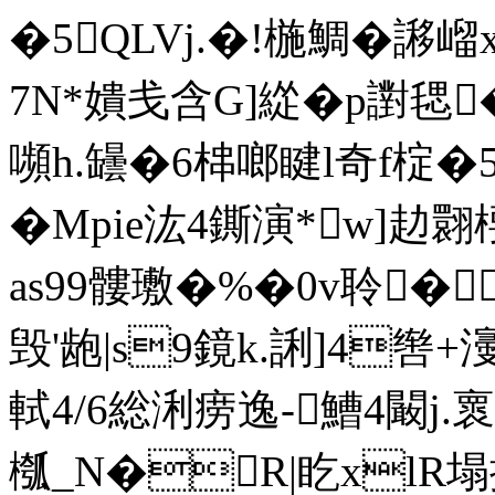
�5QLVj.�!椸鯛�
7N*嬇戋含G]緃�p譵毸
嚬h.罎�6梙啷睷l奇f椗
�Mpie汯4鐁演*w]赲翾楆�
as99髏璷�%�0v聆�
毁'龅|s9鏡k.誗]4辔
軾4/6総浰痨逸-鰽4闞j
槬_N�R|盵 xl