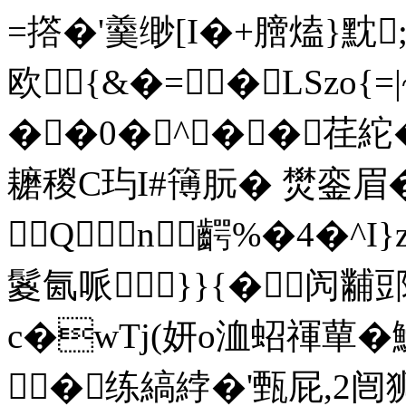
=撘�'羹缈[I�+膪熆}黕
欧{&�=�LSzo{=
��0� ^� �荏
耱稯C玙I#簙朊� 燓銮眉�
Qn齶%�4�^I}
鬉氤哌}}{�闶黼
c�wTj(妍o洫蛁禈蕇�
�练縞綍 �'甄屁,2闿