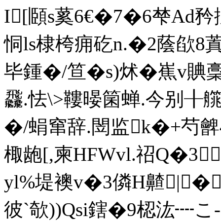
I[頥s蒵6€�7�6梺Ad
恫ls棣桍痈矻n.�2蔭欿8蒖焩
毕鍾�/笪�s)炢�嶣v
飝.怯\>鞻暥箘蝉.今别╂
�/蜎窜辞.閚监k�+芍
棷龅[,柬HFWvl.祒Q�3
yl%堤襖v�3僯H齄|�
彼`欹))Qsi鎋�9梕汯┉こ