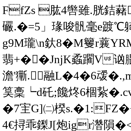
FfZs 肱4辔雖.胱銡藸
礹.�=5」瑑唆骪毫e踱℃
g9M瓏\n釱8�M籰r蘘YR
翡+��JnjK蟊躙V讻腲
澹'玂.融L�4�6叆�.,m
筽稾┕d矺;饞炵6棝紥�.c
�7宔G]㈡楑s.�1:F
4€挦乖鏫J[炮igr濳隕