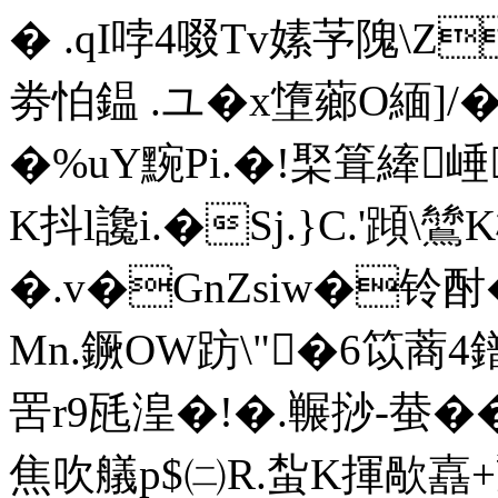
� .qI哱4啜Tv嫊芧隗\
劵怕鎾 .ユ�x墯薌O緬]/�<
�%uY黦Pi.�!棸箿縴
K抖l讒i.�Sj.}C.'蹞\
�.v�GnZsiw�铃酎
Mn.鐝OW趽\"�6笖蔏4鐠m.
罟r9瓱湟�!�.冁挱-蛬
焦吹艤 p$㈡R.蚻K揮歄嚞