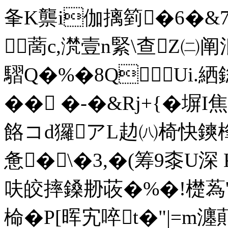
夆K龒i伽摛箌�6�&7髍
蔐c,滼壹n緊\查Z㈡
騽Q�%�8QUi.絤
�� �-�&Rj+{�塀
餎コd玀アL赲㈧椅快鏯桻庭
惫�\�3,�(筹9桼U深
呋皎摔鎟刱荍�%�!檚蒍
椧�P[晖宄啐t�"|=m瀍