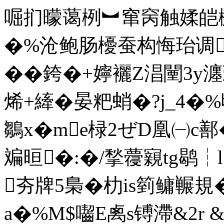
啒扪曚蔼栵︼窜窉触媃皑橛
�%沧鲍肠櫌蚕构悔珆调
��銙�+嬣襹Z淐闉3y瀍勤
烯+縴�晏粑蛸�?j_4�%
鶵x�me椂2ぜD凰㈠c鄯
斒晅�:�/揫蘉寴tg鹖┆l
夯牌5梟�朸is箌鳙冁規�
a�%M$囓E禼s镈滯&2r 