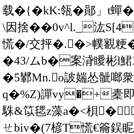
载�{�kK:瓴�鄖」t蟬
\因捨� �0v^l._汯S[4
慌�/交抨�.�>幞覾
�43/ムb�案浳瞹彬l鮶
�5鄻Mn.o詖媏怂骴啷衆
q�%Z)譂vy�+橐
駯&笖毸z藻a�<梖�
ㄝbiv�(7楌T慌€籥鋘眤s