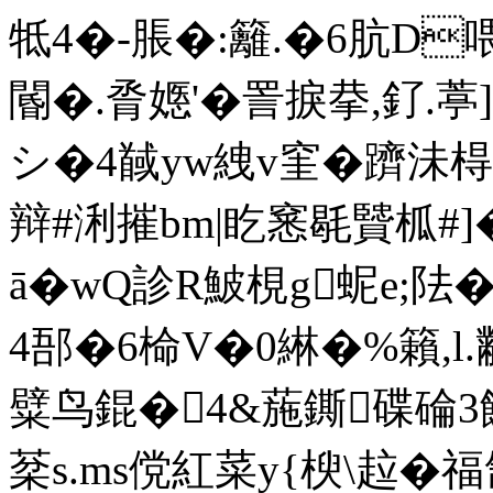
牴4�-脹�:籬.�6肮D
閽�.脀嫕'�詈捩拲,釕.葶
シ�4馘yw絏v窐�躋沬棏
辩#浰摧bm|盵 窸毼贒柧#]
ā�wQ診R鮍梘g蚭e;阹�
4郚�6椧V�0綝�%籟,l.
糪鸟錕�4&葹鐁碟碖3
棻s.ms傥紅菜y{楰\趇�