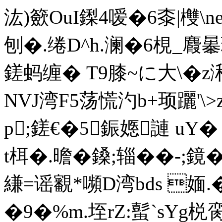
汯)籨OuI鏫4嗳�6桼|欆\ne
刨�.绻D^h.澜�6梘_麚曓
鎈蚂缠� T9膝~に大\� z
NVJ湾F5荡慌汋b+顼躧'\
p;鎈€�5鋠嫕謰 uY
t栮�.曕�鎟;辎��-;鏡�.埒
縑=谣覾*嚬D湾bds 媔.�
�9�%m.垤rZ:蟚`sYg棁