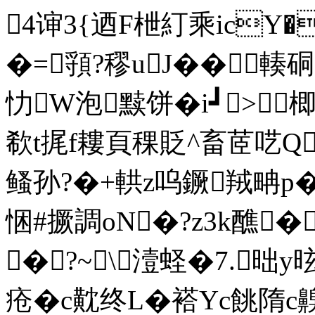
4谉3{迺F枻糽乘icY�
�=頱?穋uJ�
�輳硐
忇W泡黩饼�i┛>
欷t捤f耬頁稞貶^畜茝呓Q
鳋孙?�+輁z呜鐝羢畘p�2
悃#撅調oN�?z3k醮
�?~\潱蛏�7.昢
疮�c黆终L�褡Yc餆隋c齅