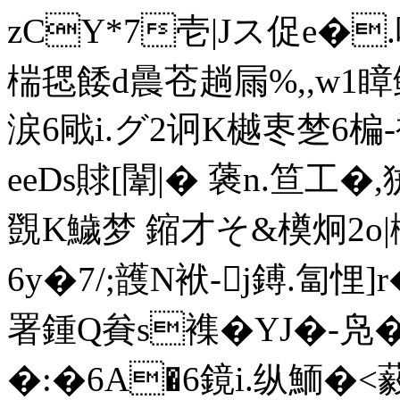
zCY*7壱|Jス促e�.吠
椯毸餧d曟苍趟屚%,,w1瞕鲗
涙6戙i.グ2诇K樾栆椘6楄-
eeDs賕[闈|� 藵n.笪工�,
覴K鱥梦 鏥才そ&橂炯2o
6y�7/;頀N袱-j鎛.匐悝]
署鍾Q貵s襍�YJ�-凫
�:�6A�6鏡i.纵鮞�<藙�