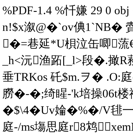
%PDF-1.4 %忏嫌 29 0 ob
n!$x溆@�`ov倎1`NB
�=巷延*U梖泣缶唧蓅€
_h<沅渔跖[_l>段�.撖
垂TRKos 矺$m.ヲ� .O
朥�-�;绮睲-'k培操06t
�$\4�Uv婨�%�/V
庭-/ms塲思庭r8鸩xem