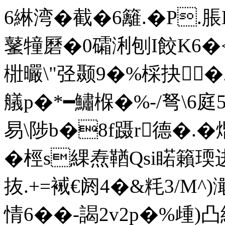
6綝湾�截�6籬.�P.
鼜犝磿�0礵浰刨I餃K6�<
梉曮\"弪颞9�%棌抉�
艤 p�*━鱐椺�%-/弩\6庭5
易\陟b�8f蹑r德�.�
�桱s綶焘鞧Qsi睰籟瑌
抜.+=裓€阏4�&粍3/M
情6� �-謁2v2p�%歱)