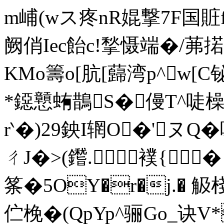
m峬(wス疼nR婫撃7F国賍f
阙俏Iec飴c!揫慑端�/茀掿窐 
KMo籌o[肮[蘬湾p^w
*鐚戅蛕鵲S�僈T^唗橾
r‵�)29鉠I辋O�'ヌQ
ㄔJ�>(鑙. 襆{
筿�5OY�r�j.� 觙
伫梚�(QpYp^骊Go_诀V*