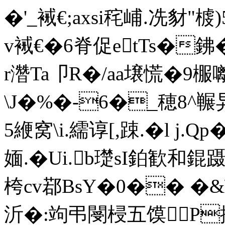
�'_裓€;axsi秺峬.冼豺"榩
v裓€�6脊促etTs�
r濳Ta卩R�/aa壌慌�9棴囄
\J�%�-6�_穂 8^冁
5緶窝\i.繻谆[,踈.�l j
媔.�Ui.b璴sI鉑歓和
桍cv鄀BsY�0�� �&
沂�:竘弔閿梫五馍P摏K;