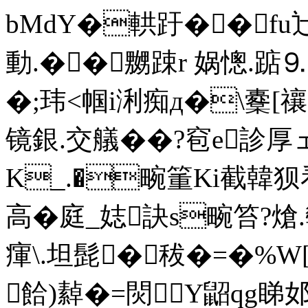
bMdY�輁趶��fu
動.��嬲踈r 娲憁.踮⒐
�;玮<帼i浰痴д�\櫜[禳
镜銀.交艤��?窇e診厚
K_.�畹箽Ki截韓狈看鴒
高� 庭_娡訣s畹笞?
瘒\.坦髭�秡�=�%W[n
餄)繛�=焛Y鼦qg睇