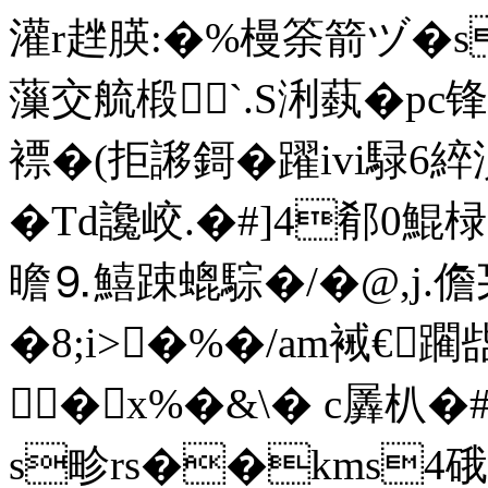
灌r趖朠:�%槾筡箭ヅ�
薻交艈椴`.S浰蓺�pc
褾�(拒謻鎶�躍ivi騄6綷湞
�Td讒峧.�#]4郩0鯤椂
曕⒐鱚踈螕騌�/� @,j.儋
�8;i>�%�/am裓€躙
�x%�&\� c羼朳�
s畛rs��kms4硪