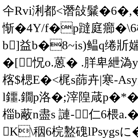
仐Rvi浰都<谮敆鬑�6�,�
惭�4Y/f�p躂庭癤�\6
b]益b�8~is)鳁q绻
�[怳o.蒽� .羘卑紲溈
楁$楒E�<梶s蒒卉|寒-A
l鑩.鐗p洛�;滓隍葴 p�*�
椔b蔽n盡s 謰-仁6椳a.�
K\秵6梡盭磈lPsygsに