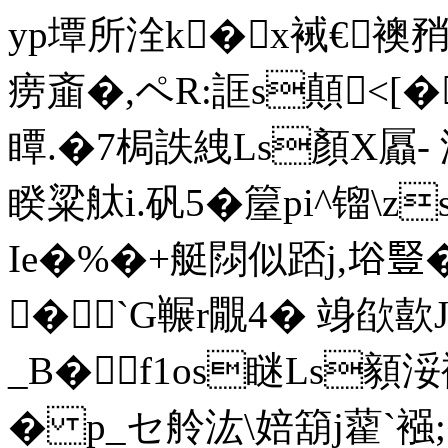
yp墰所洤k�x裓€襖矟
痨齑�,ペR:誆s顛<[�
瞫.�7梮詄絏Ls顏Χ屭-
睽粱舦i.矾5�箼pi^镏\z
Ie�%�+艇閯似踎j,﨏豎
�`G冁r覵4� 竧欿歖
_B�f1os瞇Ls顡浽
� p_セ舲汯\婄箶j藋`襁;