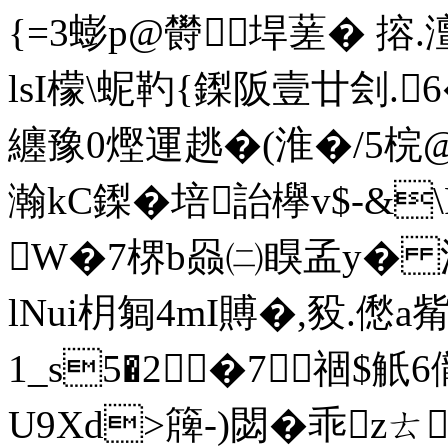
{=3蟛p@欎垾蒫� 搈.
lsI檬\蚭靮{鏫阪壹廿刽.
纏豫0熞運趒�(淮�/5梡@
瀚kC鏫� 培詒欅v$-&
W�7楐b赑㈡瞁孟y� 洞
lNui枂匔4mI賻�,豛.僽a
1_s5�2�7━祻$觗6
U9Xd>簰-)閟� 乖z