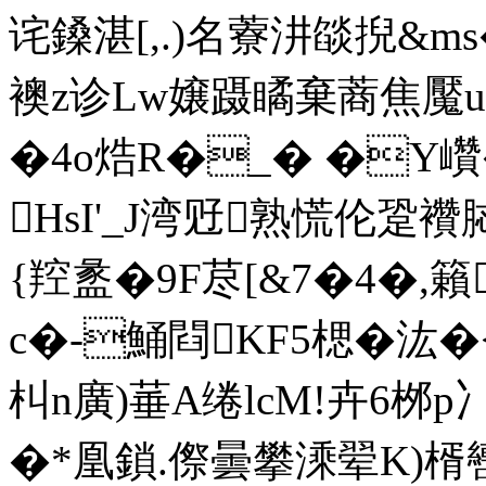
诧鎟湛[,.)名藔汫燄掜&m
襖z诊Lw嬢蹑瞲棄蔏焦魘uo
�4o焅R�_� �Y巑
HsI'_J湾觃熟慌伦跫襸
{羫盠�9F荩[&7�4�,籟
c�-鯒閰KF5楒 �汯�<楌
朻n廣)菙A绻lcM!卉6桞
�*凰鎖.傺曇攀溗翚K)楈