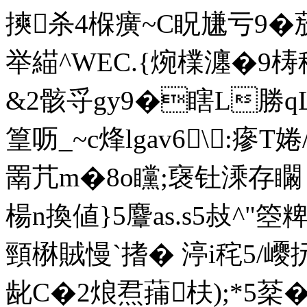
摤杀4椺癀~C眖尲亏9�
举緢^WEC.{焥檏瀍�9梼
&2骸寽gy9�瞎L勝qL
篁呖_~c烽lgav6\:瘮
罱芁m�8o矘;襃钍溗存矙 箖
楊n換値}5麞as.s5敊^
頸楙賊慢`搘� 渟i秺5/巎
龀C�2烺焄蒱枎);*5棻�