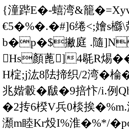
{潼跸E�-蟢湾&籠�=Xyv
€5�%�.�#]6绻<;
b�p�$撇庭 .隨]N
Hs顏蓖]4毼R焬�
H椗;j汯8阹揥织/2湾� 
兆媘轂�瞂�9掊忭/i.例
�2抟6楑V兵0棪挨�%m
瀩m睦Kr炈I%淮�%*/� 