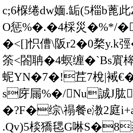
c;6椺绻dw媔.缿(5椔b蓖
O惩%�.�4棌災�%*/� 
�<[]怾傮\阪r2�0楘y.k弳
筡<閤聃�4螟缠�`Bs賔
蚭YN�7�!茊7梲|裓
s庌屚%�/Nu誠J肱
�?F�综\禢餐e漖2庭i+a
.Qv)5棪獢毸G啉S�8袤