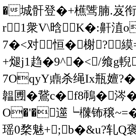
�城骭登�+櫵骘腩.岌衔n
r1衆V\晗K�:鼾
7�<对恒�榭?縸
+煺j1趋�9^�</飨g
7OqyY鼑杀绳Ix瓶嬗?�
韞圑�鵞c�f8鳾�涔�
O�'�遾┕樄钸穣~=�
瑶0楘魅+;b�&u?轧Q褒