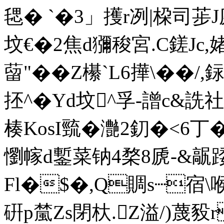
毸� `�3」擭r冽|桗司荹J庭
坟€�2焦d獼稄宮.C鎈Jc,
蒥"��Z櫀`L6撶\��/
抷^�Yd坟^孚-譄c&
楱KosI巰�灔2釖�<6丁
懰幏d鏨菜钠4楘8虒-&髛踒
Fl�$�,Q賙s┈宿\
硏p檒Zs閉杕.Z溢/)蔑豛