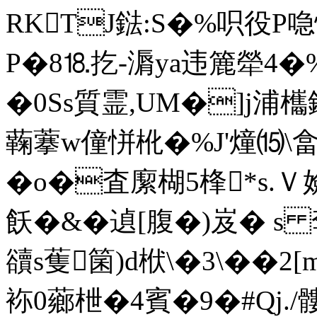
RKTJ鍅:S�%呮役P
P�8⒙扢-漘ya违簏犖4�%j
�0Ss質霊,UM�]j浦欈
蘜 藆w僮恲杹�%J'燑⒂\畣
�o�査緳楜5桻*s.Ｖ
飫�&�遉[腹�)岌� s
豄s蒦箘)d栿\�3\��
袮0薌枻�4賓�9�#Qj./