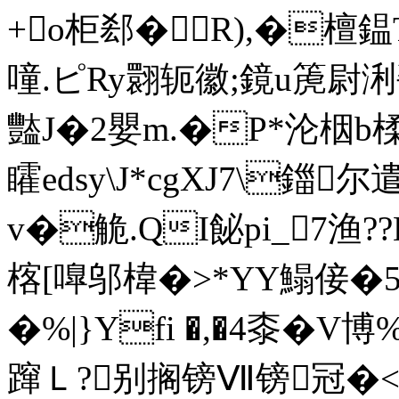
+o柜郄�╂R),�檀鎾
噇.ピRy翾轭徽;鏡u箎尉
豓J�2嬰m.�P*沦栶b楺
矐edsy\J*cgXJ7\鍿
v�觤.QI飶pi_7渔
楁[嘷邬 椲�>*YY鰨倿�
�%|}Yfi �,�4桼�
蹿Ｌ?别搁镑Ⅶ镑冠�<豆