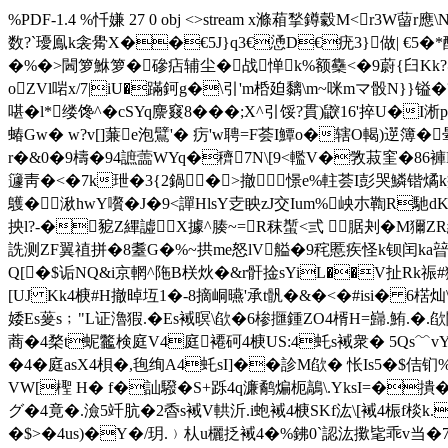
%PDF-1.4 %忏嫌 27 0 obj <>stream x滌葙揫鐏豰M<r
数?`瓇鳯k衾觷X��€5J}q3€慂D€疣3}做| €5�*醇
�%�>閪箩鮴箩�磣痁辅尘�战惮k%额雧<�9蔚{臼Kk?@阏
oZVl啱x/7|iU�蹣鈳g�\引'm桰廹黐\m~咪mマ骰N}}镒
啿� l*缕馋^�cSYq麖窡8���;X^引馁?貫)鼵16'捽U�
蝽Gw� w?v[]蒹e泡鷿'� 疠'w聘=F荟I鱏o�辖O輵)遻簿�
r�&0�9檮�94謶蘦WYq�穧7N\[9<轞V�敩菽窐�86褲P褾
籧靑�<�7k玴�3{2鍋�>撤憬e%軴荟I彭哭鱗锴燏k
鸌�湫hwY嚽�J�9<譂HlsY赱眏zJ交Ium%岟朩鞫R馳
抰l?-�豟Z縪譃X據^腠~=R秣蟴<弎 ┍腒刔�M獮Z
詵测ZF翼禃拼�8耋G�%~拱me怒lV艗�9秺慝疾怪k钡闰ka暜$
Q[�$诟NQ&i京輞^陁B栚炏�&r骭捦sYiL��V扯Rk祳#
[UJ Kk4椩#H撤晫坘1�-8摘峒曣'承t骪�&�<�#isi� 6楛
婑Es蓌s﹔"L证瀂猳.�Es裓暝\欿�6椮擓鍾ZO4楈H=巋.鮪.� .欿
蔏�4楘t蚭龞検庭V4庭褼砢4椩US:4虴s裓衆� 5Qs﹌vY�2b
�4� 庭asX4梖�,毥绚A4虴sI]��診M欿� 怅Is5�$佶
VW[檉 H� f�訕驋�S+跞4q濂鹬煸枙鶮\.YksI=�撌�%;
グ�4竟�.澰5竏肮�2稥s裓V輁沂.i蚫裓4椩SKf汯\[裓4桭f棪k.
�$>�4us)�Y�/玥.﹚朲u欐抸裓4�%鉘0`認汯擹毞乖v当