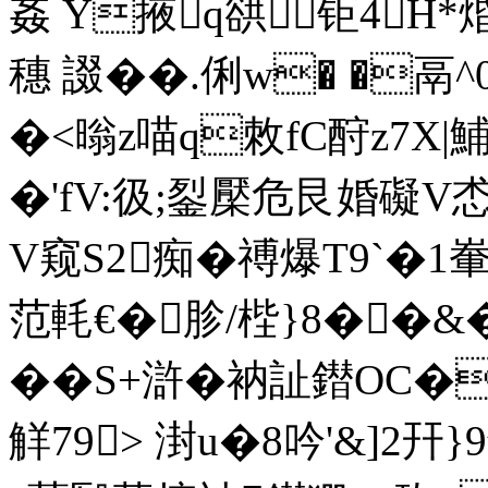
姦 Y掖q谼钜4H*焝
穗 諁��.俐w� �鬲
�<暡z喵q敇fC酧z7X|
�'fV:彶;銐檿危艮婚礙V怸
V窥S2痴�禣爆T9`�1
范軞€� 胗/梐}8��&
��S+滸�衲訨鐟ΟC�
觧79> 湗u�8吟'&]2幵}