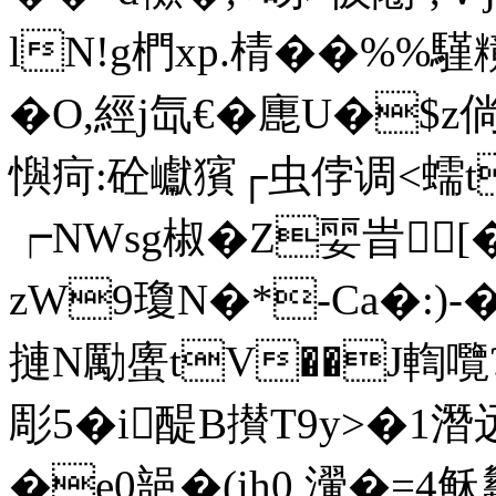
lN!g椚xp.棈��%
�O,經j氙€�廤U�$z
懙疴:砼巘獱┌虫侼调<蠕t
┍NWsg椒� Z婯旹[
zW9瓊N�*-Ca�:)-
摙N勵螷tV��J輷囕
彫5�i醍B攅T9y>�1
�e0郶�(ih0,瀈�=4