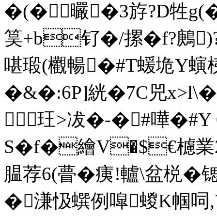
�(�曮�3斿?D牲g(�
筽+b钌�/摞�f?鶊)
啿瑖(欟暢�#T蝯垝Y螾桋
�&�:6P]絖�7C兕x>l\
玨>冹�-�#嘩�#Y
S�f�繪V�$€櫖業
腽荐6(瞢�痍!轤\盆棁� 
�溓忣蟤例噑蝬K帼呞,Y