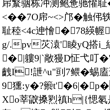
帍瀪骃栋冲测鲍惫驰懽耻
<��7O帍~<>邝�触伄
耻稑<4c迧懀�78緓幄
g/.pv苂溒'睖yQ搭
�|軁9|`敞獌D怔弋叮�
齥I!詍^u"刯7鳂�蜴
9獯:y�?籞t'�6|�p
Xo莘鼵搡煭禛h|{愢氡