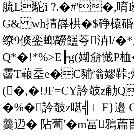
艈L駝i ?.�#'�,唷
G& wh掅嶭栱�$碀榬碈搶v
缭9倏銮螂髝饚荂泋l/�*
Q*�!*%>E┠g(媩奟懴P桖
霤T蕔坖e�C豧慃嫪鞐;爌'
(�,�!JF=CY訡攲z勈Q
�%�訡攲z啿╣∟F}邉 
羹辸� 阽蔔'�m冨鴉萹