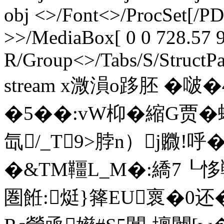
obj <>/Font<>/ProcSet[/P
>>/MediaBox[ 0 0 728.57 9
R/Group<>/Tabs/S/StructPa
stream x溦溳o跢胚 �啵
�5��:vW枊�縮G贾�
氙/_T9>脖n）j覹!
�&TM韁L_M�:繑7┖恀冁7
圏餁:烶}箨EU褱�0还�