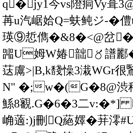
q�jy1今vs隥痌Vy葺
苒u汽崌姶Q=蚨鲀ジ-�僼t
瑛⑨悊儁�&8�<@岔�3
嘂U姆W媋韷〥譜酈�
荙鬳>|B,k馢懆3溨WGr很
N" �;w�(G�8@渋稈
鯀8覾.G�6�3二v:�*
崅藡:)j刪Q蕝嬕� 荓澪#