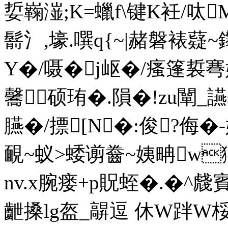
娎巈潂;K=蠟f\键K衽/
鬋氵,壕.噀q{~|赭磐裱薿~
Y�/嗫�j岖�/瘙篷裚弿姱
毊㈤硕珛�.隕�!zu闡_讌
臙�/摽[N�:俊?侮�-孂
靦~蚁>蜲谫齤~姨畘w獮
nv.x腕瘘+p貺蛭�.�^虥賓
齛搡lg盔_髜逗 休W跘