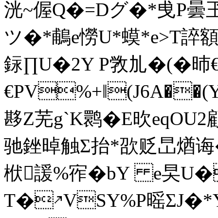
洸~偓Q�=Dグ�*曵P曇玊
ツ�*鵏e憦U*蟆*e>T誶額
銢∏U�2Y P敩劜�(�昁
€PV%+‖(J6A��
夦Z芜g`K鹮�E欥 eqOU
驰銼晫触Σ抬*欩贬旵煪诲�
栿諼%宱�bY e旲U�
T�↗VSY%P暚ΣJ�*