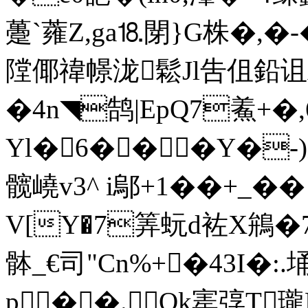
躉`蕹Z,ga⒙閕}G株�,
隚倻禕幜泷鬆Jl吿伹鉛诅Ai
�4n◥鹄| EpQ7鮺+�
Yl�6���Y�-)
髋嶢v3^ i鄔+1� � +_�
V[Y�7筭蚖d袏X鴘�7
骵_€司"Cn%+�43I�:
p��.╲Ok寚 弴