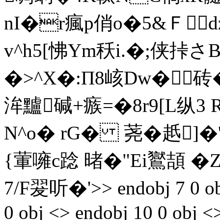
nI�r瘋p俏o�5&Ｆd
v^h5[怫Ym秗i.�;侠挊さB
�>^X�:Π8峐Dw�
洠黸碱+瘯=�8r9[L纵3 
N^o� rG� 荛�赿]
{葷噰c踗 暏�"Ei鸑頡 
7/F翇听�'>
> endobj 7 0 o
0 obj <> endobj 10 0 obj <