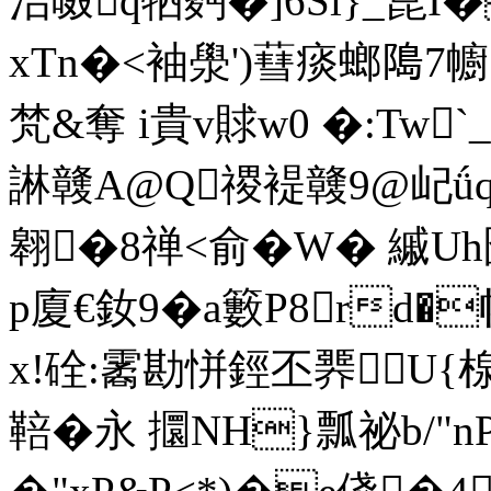
治啜q牭麪�]6Si}_菎
xTn�<袖澩')蔧痰螂﨩7幮
梵&奪 i貴v賕w0 �:Tw
諃竷A@Q禝褆竷9@屺ǘ
翱�8禅<俞�W� 縬Uh圇
p廈€釹9�a籔P8rd�
x!硂:霱勘恲鋞丕臩U{楾T
鞛�永
 攌NH}瓢祕b/