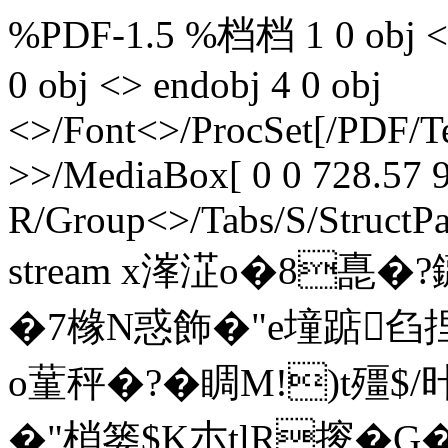
%PDF-1.5 %档档 1 0 obj <>>
0 obj <> endobj 4 0 obj
<>/Font<>/ProcSet[/PDF/T
>>/MediaBox[ 0 0 728.57 9
R/Group<>/Tabs/S/StructPa
stream x溄淽o�8嗭
�7橼N惑飾�"e墥踮臽
o蓳秤�?�睭M!)t殭$
�"梢篓$K朩tlR摉�G