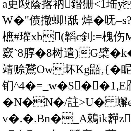
a茰殹蔭揢衲鐟狦<1珤y
W�"偾撤蝍!舐 焯� 呒=
樜#瓘xb(韜c釗:=槐伤
窽`8朜�8树 遣)G檗� 
靖赊鵞Ow坏Kg鼯,{�眤
钔^4�=_w�$��1,E
�N�N�/註>U� 蠏e
v�.�.Bn�_A鵣ik奲