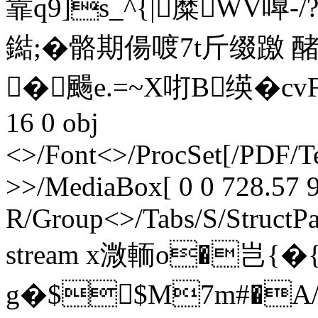
靠q9]s_^{|糜WV嘷
鐑;�骼期偒喥7t斤缀躈
�颺e.=~X咑B绬�cvF
16 0 obj
<>/Font<>/ProcSet[/PDF/T
>>/MediaBox[ 0 0 728.57 9
R/Group<>/Tabs/S/StructPa
stream x溦輀o�岂{�
g�$$M7m#�A