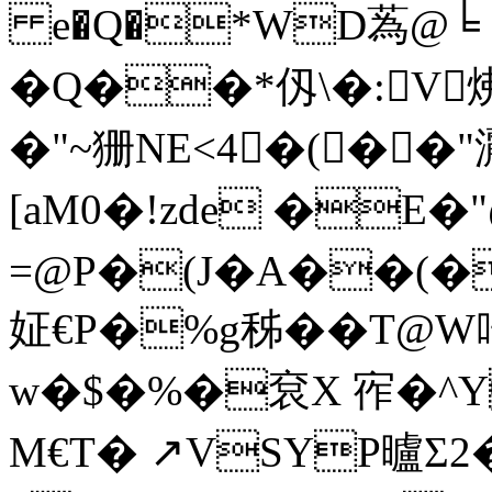
e�Q�*WD蒍@╘ 
�Q��*仭\�:V炥
�"~狦NE<4�(��
[aM0�!zde �E�
=@P�(J�A��(�
姃€P�%g秭��T@W
w�$�%�袞X 宱�^Y
M€T� ↗VSYP曥Σ2