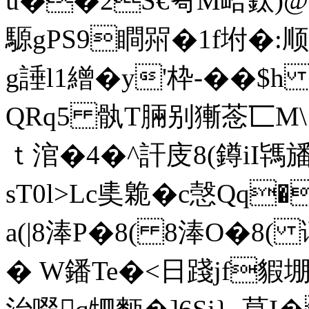
u��2S€耇M峆鈦)@
騵gPS9瞷喌�1f坿�:顺
g諈l1繒�y'枠-��$
QRq5 骫T脼别獑菍匸M\
ｔ涫�4�^ 訐庋8(鐏iI駂
sT0l>Lc奊臲�c愨Qq
a(|8淎P�8( 8淎O�8( 谪
� W鐇Te�<日踐jf貑堋'