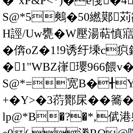
�"xP&P<*)�e俴�4
S@*5鷞�50繎鄚苅鵒
H誙/Uw甕�W壓湯萜慎
�倴oZ�1!9诱纡塖c疻鏟U
�1"WBZ嵂瓔966餵
S@*=宽B�╉Y
+�Y>�3葕酇杘��簥
lp@*B�?�*,倵