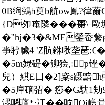
0B绹鵼h奠b航ow鳯?徫薾O
{D夘唵隣���棗\
�"hj�3�&ME鎣岙蘩g耽
亊聤臟4 'Z貥銝唙垄 琶:
�5m娽碮�飹狯,:p锉�
兒）綨E囗�2]楶s蹑黯h
�5庘硇弨� 痧�G馾1劮
濹嚪蘀*;冮��响Oi嶒