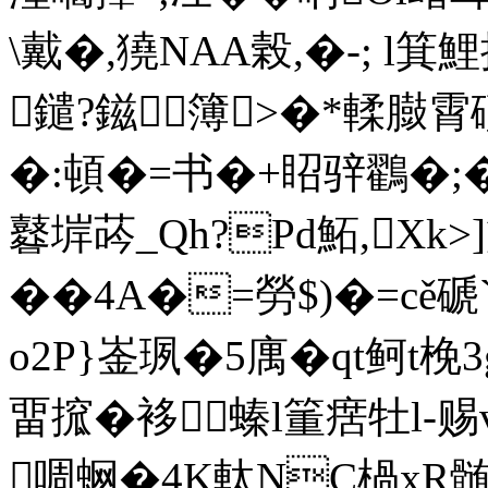
\戴�,獟NAA榖,�-; l
鑓?鎡簿>�*輮臌霄
�:頓�=书�+眧骍鸐�;�
鼛堓荶_Qh?Pd鮖,Xk>
��4A�=勞$)�=cě
o2P}崟珟�5庽�qt鲄t梚
畱搲�袳螓l箽瘔牡l-赐
啁蛧�4K軚NC楇xR髄