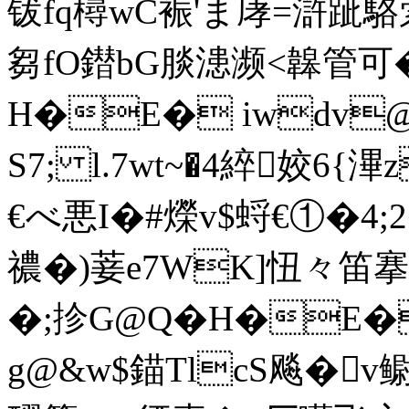
钹fq樳wC裖'ま庨=滸跐駱萦
芻fO鐟bG
腅漶濒<韟管可�0
H�E� iwdv@翌
S7; l.7wt~�4綷姣6{滭
€べ悪I�#爃v$蛶€①�4;2
禯�)菨e7WK]忸々笛搴忂
�;抮G@Q�H�E� 
g@&w$錨TlcS飚�v