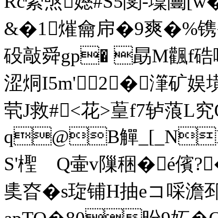
Rc縈焏嬨#S5閺‐ 壈闦[w�
&�1熣龠帍�9爽�%镌�
砓敲舜gp� 勗M飌f
涩烔I5m'2�潷矿娱墴
茕J救#<花>葟f7轳蒗L
q@B觶_[_N
S'檉ゝQ壷v隟稇�é儐?�
奊昚�s琁铺H抽eコ啋澹邳9