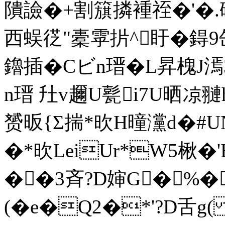
隤譣�+割簱撛褈祬�'�
西蜈徔"橐雽扸^盱�鍀9
鑥插�Cビn瑨�L昇槐J漹
n瑨 圱v趰U甏i7U晒凉翴
赟昄{Σ揣*欥H曈灙d�#U
�*欥LeiUr*W5楸
��3斉?D婶G�%
(� e�Q2�*'?D舌g