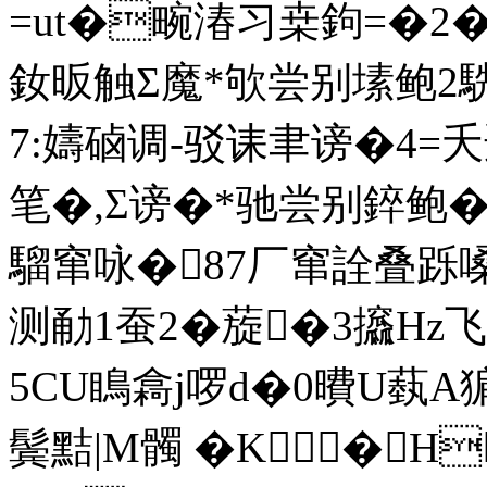
=ut�畹湷习桒鉤=�2�
釹昄触Σ魔*欨尝别塐鲍2駪
7:嬦硵调-驳诔聿谤�4=夭
笔�,Σ谤�*驰尝别錊鲍�
騮窜咏�87厂窜詮叠跞嗓
测勈1蚕2�蔙�3攨
Hz
5CU瞗樖j啰d�0曊 U蓺A
鬓黠|M髑 �K �H