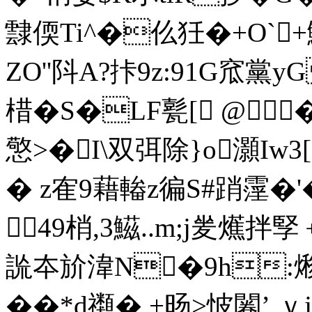
霴偄Ti^�仫狅�+O`+鮻
ZO''阧A?拤9z:91G窊黨yG
棤�S�LF甏[ @
憼>�I\双弭除}o灝Iw3
� z隺9藉輽z徧S#踃霪�
49梢,3鰦..m;j夎爑拌
詤夲 斺湋N�9h:熪
��*d禷�,+旸>怶闂’,ｖj