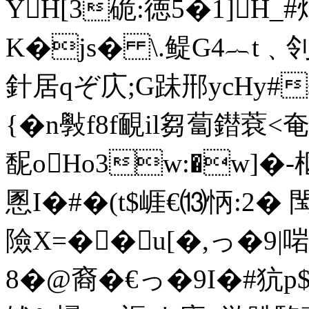
YH[3硊:徳5�1]H
K�js� \.鳀G4︷t﹑
針居qぞ庂;G跊郉yсHy#
{�n斅f8f靦il芻蔔鐟蔉
馜oHo3w:�w]�-枢
慁I�#�(t$崕€⒀怲:2� 
險X=��u[�,っ�9|
8�@裔 �€っ�9I