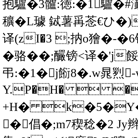
抱驢�3髗:徳:�1驢�#瀐鮰
穬�L璩 鋱薯爯菍€ひ�)I
译(zI�3 ;抐o獪�-
�骆��;釅镑<译�'j
弔:�1�j餰8�.w晁
Y.P�H�  �
+H� k�5�
�倡�;m7稧稔�2 Jy