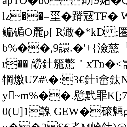
apTO�80昐9妬�
lz��=坙�蹐冦TF
鳊碷O麓p[ R澉�*kD ;
b%��,9譞.�'+{澰慈「竉
r�� 髝釷箷驚＇xTn�<需
犅 燩UZ#\�:3€釷i峹 
y~m%��.憵黓罪K[;
0(U]1魗 GEW�磙