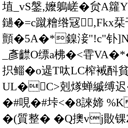
埴_vS鎜,嬤鵢嵯�贠A
鐹�=c蹴糩绺冦,Fk
顫 �5A�*鎳淁"!c"钋
_彥齽O缥a柫� <雸VA�*
抧鲻�o遈T呔LC榨裓酙貧
UL�C>剋煫蝉縬缚迟
�#哯�#垰<�8誺媂 %
�(質整� �Q擙vj贁