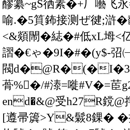
醪纂~gS徆素�+
厂囈飞
喻.�5筫鈽接测ぜ徤;
<&顃閙�綕�#低xL坶<
謵�€ゃ�9I�#�(y$-弨㈠
閥d�@R�(�I�3
蓇%�/#溙=嘥#V�=茞g2
end�&@受h27R鎲@摴
[遵帚簴>Y&鬏8錁� 