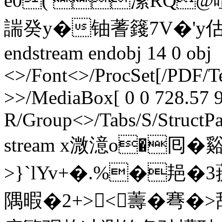
e0( 潫RQ
諯癸y�铀蓍籛7V�'y估鵳
endstream endobj 14 0 obj
<>/Font<>/ProcSet[/PDF/T
>>/MediaBox[ 0 0 728.57 9
R/Group<>/Tabs/S/StructPa
stream x溦澺o�囘
>}`lYv+�.%�邫�3
隅暇�2+><薵�弿�>