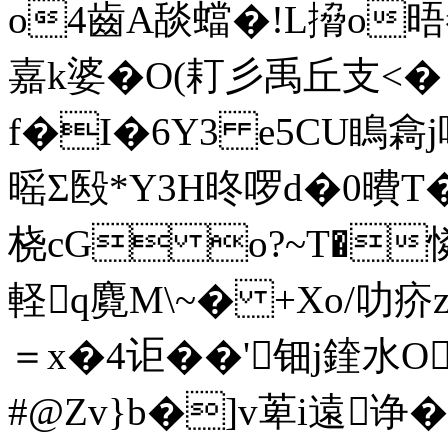
o4齒A舕蟷�!L搚o晤
嘉k婆�O(耓彡禹丘支<�
f�I�6Y3 e5CU瞗樖
暚Σ殹*Y3H昸啰d�0曊 T
桡cG o?~T�憐
軽q麑M\~� +Xo/叻
＝x�4讵��'钿j鍷水
#@Zv}b�]v萆i遠诤