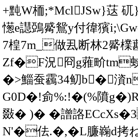
+黗W栭;*MclJSw}荙 
憽e譿鵶觱鴛y付徫獱i;\Gw(
7楻7m_做厾断林2觱檏
Zf�F況冏g蕥畍tm蛱
�>鯔蚕靏34鱽b�澬
G0D�!侴%:!�(%隫g�)R
敠� )� �譄詻ECcXs�
N'�佉.�,�L臁巈d拷ね