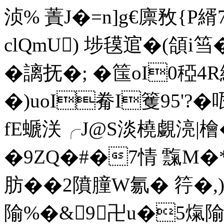
浈% 蔶J�=n]g€廪敄{P
clQmU) 埗氁逭�(頜i筜
�謧抚�; �筺oI0
�)uoI觠I籆95'?
fE螔浂╭J@S淡橈覷湸|檜�
�9ZQ�#�7情 霼M
肪��2隫膧W氱� 筕�,)
隃%�&9卍u�5熂隃%.