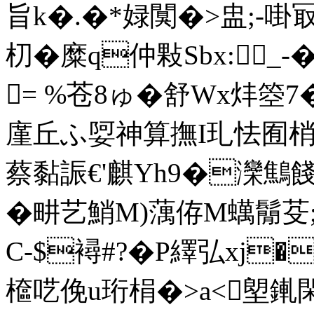
旨k�.�*娽闃�>盅;-啩冣
朷�糜q仲敤Sbx:_
= %苍8ゅ�舒Wx炐箜
廑丘ふ娿神算撫I玌怯囿梢
蔡黏誫€'麒Yh9�灤鷦餞
�畊艺鮹M)蕅侟M蠇鬜芟;
C-$襑#?�P繹弘xj�
檶呓俛u珩梋�>a<塱錷閑