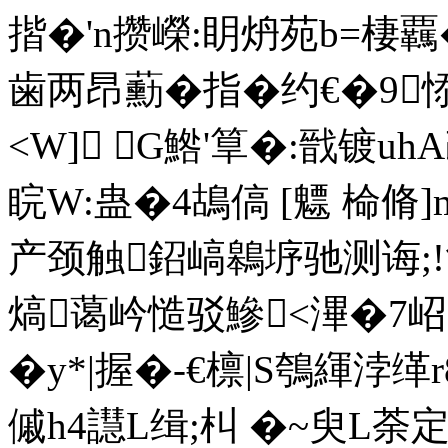
揩�'n攒嶸:眀炿苑b=棲覊�'
歯两昂蘍�指�约€�9悿
<W] G鯦'筸�:戩镀uh
睆W:蛊�4鴣傐 [魒 椧脩]
产颈触鉊嵪鷎垿驰测诲;!
熇蔼岒慥驳鰺<滭�7岹
� y*|握�-€檩|S鴮緷浡
傶h4譿L缉;朻 �~臾L荼