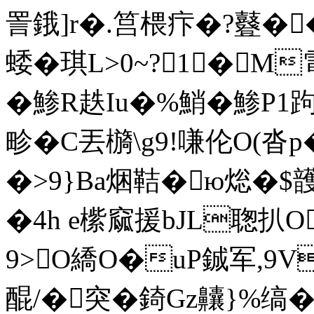
詈鋨]r�.筥椳疜�?鼟�
蜲�琪L>0~?1�M
�鯵R趃Iu�%鮹�鯵P1
畛�C丟檹\g9!嗛 伦O(沓p
�> 9}Ba焑鞊�ю焧�$
�4h e橴窳援bJL聦扒O
9>O繑O�uP鋮军,9V
醌/�突�錡Gz齉}%缟�