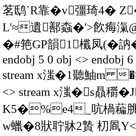
茗鸱`R靠�v彊琦4� Z
L'≈遺鄯螙�'> 飮痗滊
�#筢GP韻1櫼凤(�訥�郄
endobj 5 0 obj <> endobj 6
stream x滍�1聽鮋m �鄉鰥
<> stream x滍�s贔穱
K5�%e4_吭楇藊
w蠟�8狀聍牀2贄 朷凮Y<�