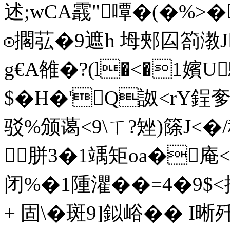
述;wCA霵"嘾�(�%>�
☉擱苰�9遮h 坶郟囜箚漖J
g€A雒�?(l�<�1嬪
$�H�'Q詉<r
驳%颁蔼<9\ㄒ?矬)
胼3�1竬矩oa�庵
闭%�1隀灈��=4�9$<
+ 固\�斑9]鉯峪�� I