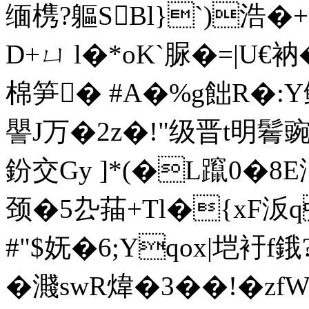
缅槜?軀SBl}`)浩�+
D+ㄩ l�*oK`脲�=|U€
棉笋� #A�%g飿R�:Y鲳
譻J万�2z�!"级晋t明鬌
鈖交Gy ]*(�L躥0�8E浀
颈�5厹菗+Tl�{xF汳
#"$妩�6;Yqox|垲衧f鋨
�濺swR煒�3��!�z