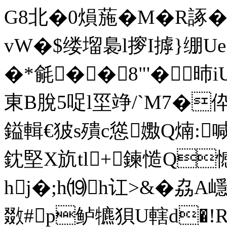
G8北�0熉葹�M�R諑�
vW�$缕塯裊l摉I摢}绷U
�*毹��8"'�昁iU
東B脫5哫l坙竫/`M7�伜
鎰輯€狓s殨c慫嫐Q煵:喊
鈂堅X斻tl+鍊慥Q憾
hj�;h⒆h讧>&�劦
敪#p鲈犥狽U轄d�!R