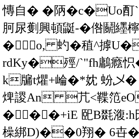
慱自� �陃�c�Uo酊`
胢尿劐興頓鼮-�倃鬬纆檸€
�o, 虳�稙^摢U
rdKy�殌/`"fh鷛癊
k牖t爠+崘�*妉 蚡乄�
焷謖An 芁<鞢笵eO
�� �+iE 巸B毲澓:
橾綁D)��0翔� 6卋�