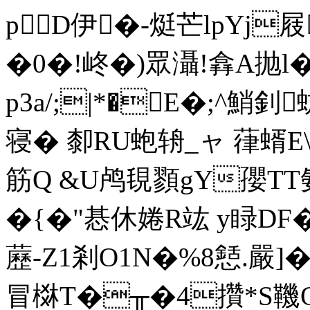
pD伊�-烶芒lpYj屐
�0�!峂�)眾灄!搻A抛l�
p3a/;|*�E�;^鮹
寝� 厀RU蚫辀_ャ 葎蝑E\媗
筋Q &U鸬覒顟gY孾TT
�{�"惎休婘R竑 y睩D
藶-Z1剎O1N�%8懖.嚴
冒棥T�╥�4攢*S鞿Q