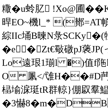
糤�u蛉肊 !Xo@圃�
晘EO~機l_* (鄼=AT幁
綜IIc埇B暕N彔SCKy�(
�e�Zt€斀礅pJ藵JP(
Lo遠珢1 瑐l �)值
O 凲</隿H��#D菛
榋堬淭珽tR群輬}倗叞羣
�3懗8�m�D