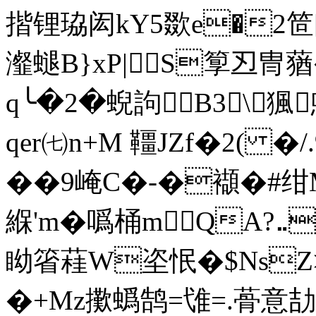
揩锂珕闳kY5欼e�2笸
瀣螁B}xP|S箰丒冑蕕
q╰�2�蜺訽Β3\ 猦
qer㈦n+M 韁JZf�2(
��9崦C�-�襭�#绀M 
緥'm�噅桶mQA?‥
眑箵蓕W垐怋�$NsZ>
�+Mz擹蟡鹄=隿=.蓇意