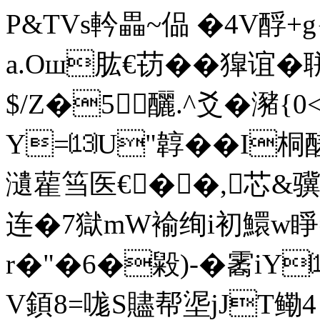
P&TVs軡畾~偘 �4V酻+g
a.Oш肱€苆��獔谊�
$/Z�5釃.^爻� 瀦{
Y=⒀U"韕��I桐醝
瀢雚筜医€��,芯&骥!
连�7獄mW褕绚i初鱞w睜
r�"�6�毇)-�霱iY
V顉8=哤S贐帮埿jJT鳓4 