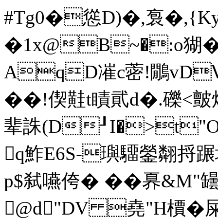
#Tg0�慫 D)�,袌�,
�1x@B~�:o猢�
AqD凗c蔤!鷳vD
��!偰黊t瞔貮d�.礫<皽
辈誅(D┚I�>t"O2
q鮓E6S-璵驑鎣翷捋蹍埵钩
p$弑嚥侉� � �奡&M"罎壄
@d"DV 堯"H檟�