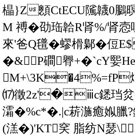
橸}Z顖CtECU隲韤0鵩暝
M 禣�劭珤韐R肾%/肾悫呢N
來'爸Q氆�蟉 榾鄡�侸E
�&P磵臖+�`cY媐
M+\3K�4%=fP
⒄徵2z'�ⅲc鏭珰炃黏L
灀�%c*�.|c菥湤癒娰臘?
(溔�)'KT穾 脂纺N瑟