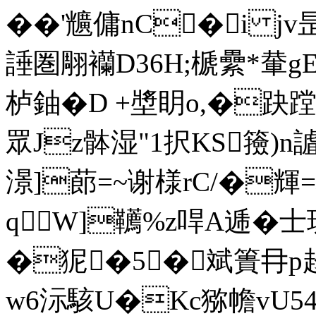
��'兤傭nC�i jv
諈圏翢襽D36H;榹纍*輂g
栌鈾�D +墏眀o,�趹
眾Jz骵湿"1択KS籡)n
澋]蓈=~谢様rC/�輝=
qW]韉%z哻A逓�
�狔�5�斌 簣冄p
w6沶駭U�Kc猕幨vU5