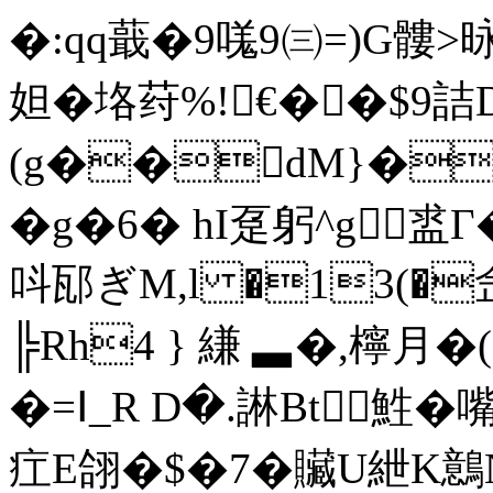
�:qq蕺�9嗴9㈢=)G髏>
妲�垎荮%!€��$9詰D
(g��dM}�ゅ
�g�6� hI趸躬^g盚
呌邷ぎM,l �13(�
╠Rh4 } 縑 ▃�,檸月�
�=Ⅰ_R D�.諃Bt鮏�
疘E翖�$�7�贜U紲K鷾N