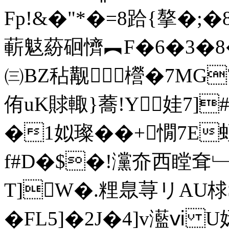
Fp!&�"*�=8跲{摮�
蔪鬾蒶硘懠︻F�6�3�8�<
㈢BZ秥觏櫿�7MG7
侑uK賕輙}蕎!Y娃7]
�1姒璨��+憪7E
f#D�$�!灙夼西瞠耷﹂]鴬
T]W�.粴臮荨リ AU
�FL5]�2J�4]v灆ⅵ