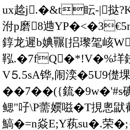
ux趝j.�&t眃-|挞
泭p磨8逇YP�<�3€5n馀
錞龙遲b婰囅[捛瓈毠峐W
鞃.�7fQ�*!V�%垟鉸
V⒌5sA铧,闹湙�5U9儊堁
��7��({鋶�9w�'
鳃"吇\P薷嬽嗞�T挸悤鼣
鰝�=n焱E;Y萟su�.荣�