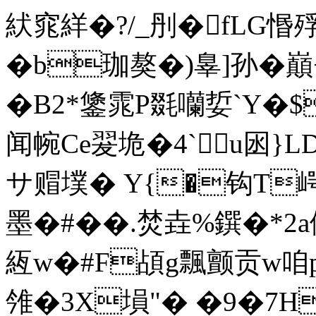
紎窕絴�?/_刐�fLG惽
�b珈獒�)辠]孙�
�B2*鎥雿P毲囒娎`Y
闻帵Ce翇垝�4`u囦}L
サ赗墣� Y{�钩T
墨�#��.焚垚%鐉�*2
絚w�#F頕g飄颤贡w咱p
雂�3X塤"� �9�7H