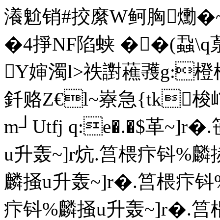
瀁魀销#挍縻W鲄胸爋�
�4掙NF陷蛱 ��(蝨
Y 婶濁l>祑譵藮彟g:橙
釺赂Z€l~嶚急{tk梭
m┘Utfj q:e�.�$革~
u升轰~]r炕.筥椳疜钭%麟
麟掻u升轰~]r�.筥椳疜钭
疜钭%麟掻u升轰~]r�.筥