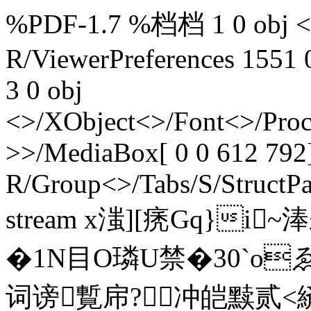
%PDF-1.7 %档档 1 0 obj <>
R/ViewerPreferences 1551 
3 0 obj
<>/XObject<>/Font<>/Proc
>>/MediaBox[ 0 0 612 792]
R/Group<>/Tabs/S/StructPa
stream x滍][痜Gq}i
�1N目O璘U禁�30`oゑ
词谤覱帍?冲皑黩贰<