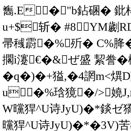
雟.E�"b鉆碅� 
u+$斩� #8YM劌R
帚稶霨�%歽� C%胮
擱i瀽€�&ぜ盛 絜誊�
�q�)�+獈,�4誷m<熼D
u�%琀獍�/>嬈J,
W曭猂^U诗JyU)�*錟ゼ
曭猂^U诗JyU)�*�3V)苦