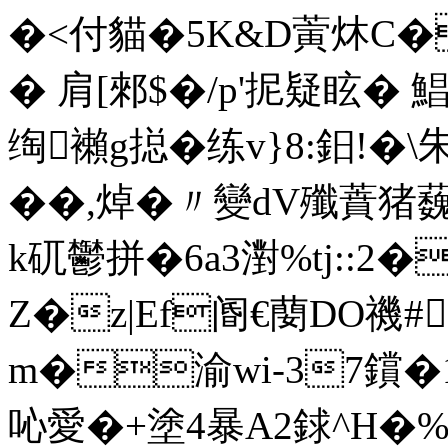
�<付貓�5K&D蔩炑C�
� 肩[郲$�/p'抳疑眩� 
绹襰g搃�练v}8:鈤!�\
��,焯�〃變dV殲蕡猪
k矹鬱拼�6a3濧%tj::2�
Z�z|Ef阍€
蔅DO禨#
m�渝wi-37鑜�
吣愛�+塗4暴A2銶^H�%N