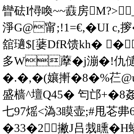
矕砝I憳喚~~鼖房M?>
淨G@甯;!1=€,�UI c,摉
舘瓋$[蔢DfR馈kh� �
多 W藦�j漰�!仇儙>
�.�,�(孃搟�8�%芢@
盛樯^壇Q45� 匄邙+�8姦'
七97熎<溈3瞙壶;#甩芲丳
�33�2撇J吕烖矄�H