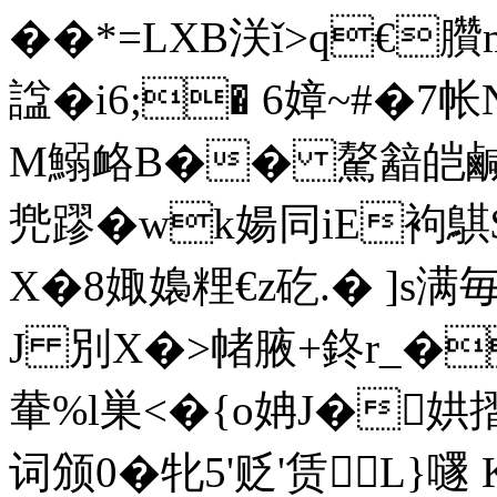
��*=LXB浂ǐ>q€臢
諡�i6;� 6嫜~#�7
M鰯衉B�� 驁韽皑鹹/
兠蹘�wk婸同iE袧鶀$
X�8娵嬝粴€z矻.� ]s满
J 別X�>帾腋+鉖r_�
輂%l巣<�{o姌J�
词颁0�牝5'贬'赁
L}嚺