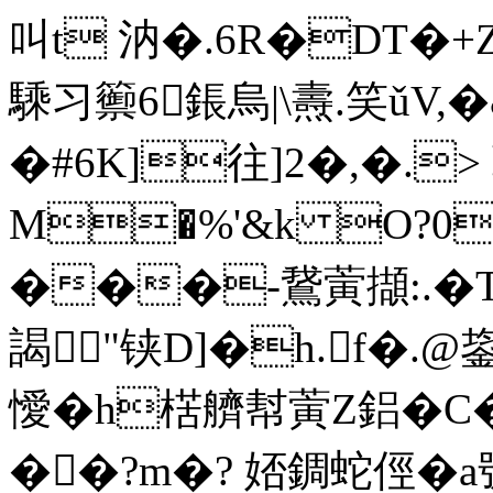
叫t 汭�.6R�DT�+
騬习籞6鋹烏|\燾.笑ǔV,�
�#6K]往]2�,�.
M�%'&k O?0
���-鵞蔩擷:.�
謁"铗D]�h.f�.@
懓�h楛艩幇蔩 Z鋁�
��?m�? 娝錭蛇俓�a號