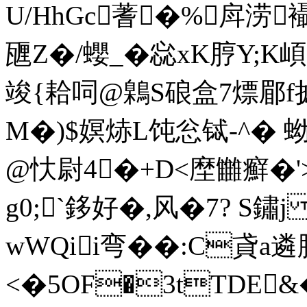
U/HhGc蓍�%戽涝
甅Z�/蠳_�惢xK脝Y;
竣{耠呞@鷍S硠盒7熛郿f摅
Μ�)$嫇焃L饨忩铽-^� 
@忕尉4�+D<塺雦癬�'>
g0;`鉹好�,风�7 ? S鏽
wWQii弯��:С貣a
<�5OF�3tTDE