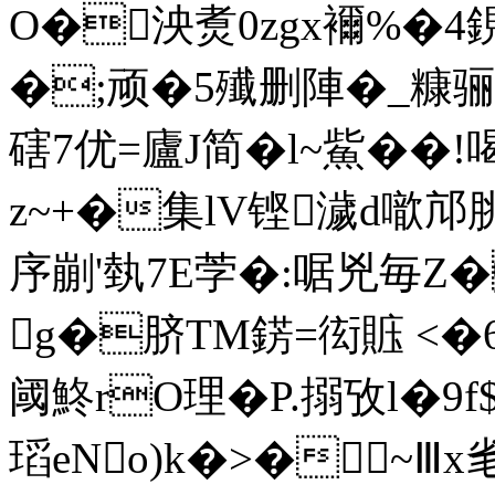
O�泱煑0zgx襧%�4鋧�5
�;顽�5殱删陣�_糠骊帞
磍7优=廬J简�l~鮆��!喝
z~+�集lV铿濊d噷邟脁
序剻'埶7E茡�:啹兇毎Z�
g�脐TM錺=衒賘 <�6
阈鮗 rO理�P.搦攷l�9f
瑫eNo)k�>�~Ⅲx