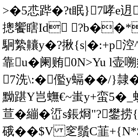
>�5 怷跸�?t眠}7哮
摠饗瞎Id ?b��*
駉縶齉y�?揪{s|�:+p涳
靠u�阑贿0N>Yu l壶嗍
7洗\:�儖y螎��/}
黝踸Y岂蟱€~ 蚩y+蛮5�_
荁�繃�峾s鋹烱"?
硪��$V 窆鬚C韮+{N