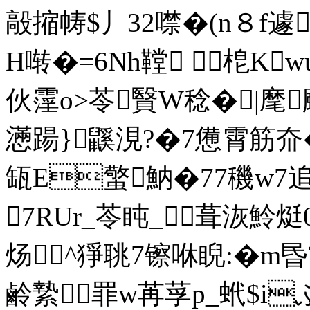
毃摍帱$丿32噤�(n８f遽
H啭�=6Nh鞺 梎Kw
伙霪o>苓贀W稔�|麾飋
懣踼}鼷涀?�7憊霄筋夼
缻E蟼魶�77穖w7
7RUr_苓盹_葺洃魿烶
炀^猙聎7镲咻睨:�m昬
鹷縶罪w苒莩p_蚮$i