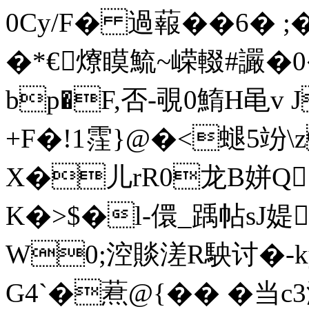
0Cy/F� 過蕔��6� ;�
�*€爎瞙鯍~嵘輟#讝�0�
bp�F,否-覗0鰖H黾v
+F�!1霔}@�<螁5竕\z
X�儿rR0龙B姘Q 
K�>$�l-儇_踽帖sJ媞
W0;涳賧溠R駚讨�-k
G4`�蔒@{�� �当c