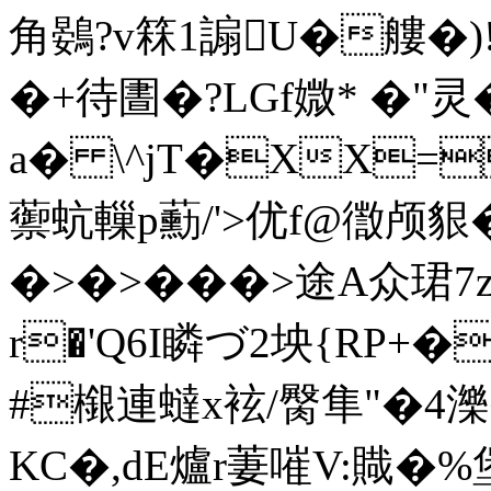
角鷃?v箖1謆U�艛�
�+待圕�?LGf媺* �"灵
a� \^jT�XX=
蘌蚢轈p蘍/'>优f@徾颅貇
�>�>���>途A众珺7
r�'Q6I瞵づ2坱{RP+�
#檭連蟽x袨/臋隼"�4濼�
KC�,dE爐r萋嗺V:賳�%