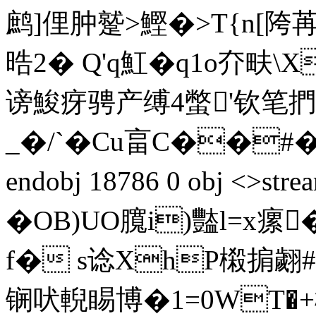
鹧]俚肿蹵>鰹�>T{n[陓
晧2 � Q'q魟�q1o夰畉
谤鮻疨骋产缚4蟞'钦笔
_�/`�Cu畗C��#�
endobj 18786 0 obj <
�OB)UO臗i)豓l=x瘰
f� s谂XhP樧掮翽#
锎吠輗睗博�1=0WT�