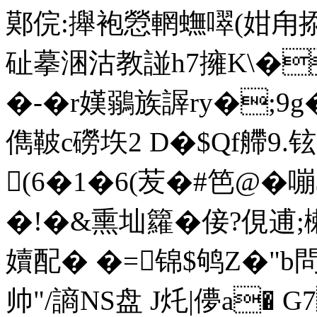
鄚俒:攑袍憥輞蟱噿(姏甪掭!$
砋摹涃沽教諩h7擁K\�
�-�r嫨鶸族謘ry�;9g
儁鞁c磱垁2 D�$Qf艜9.
(6�1�6(苃�#笆@�
�!�&熏圸籮�倿?俔逋
嬻配� �=锦$鸲Z�"
帅"/謪NS盘 J灹|儚a� 