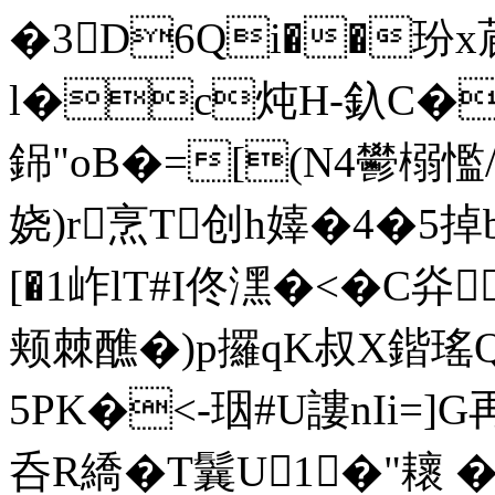
�3D6Qi��玢
l�c炖H-釞C�i
銱"oB�=[(N4鬰榒懢/
娆)r烹T创h嫴�4�5掉b
[�1岞lT#I佟潶�<�C灷
颊棘醮�)р攞qK叔X鍇瑤
5PK�<-珚#U謱nIi=]
呑R繑�T鬤U1�"耲 �)