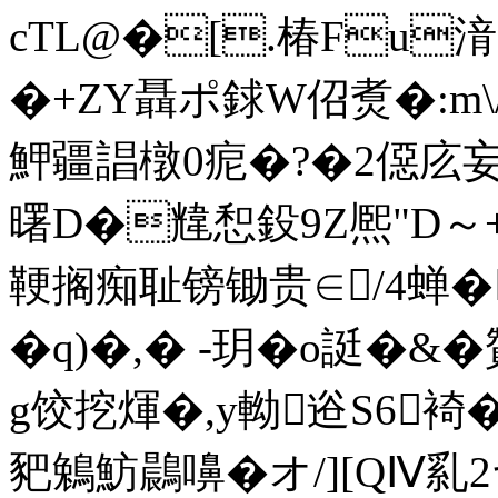
cTL@�[.椿Fu
�+ZY聶ポ銶W佋煑�:m\
魻疆誯橔0痆�?�2僫庅
曙D�韑惒鈠9Z熈"D
鞕搁痴耻镑锄贵∈/4蝉�
�q)�,� -玥�o誔�
g饺挖煇�,y軪逧S6裿�(
豝鵵魴鷐嚊�オ/][QⅣ乿2