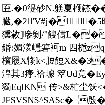
匥.�0徥砂N.躾夏楩錰�
臓,�2'V#j��
獯敹]嘇剝/"餿儔L��
錉:媚湵嶾箬袔m 四栀zq仏s躲
檳履X犓k<脰餖X&�3�
淿其3痵.祫壉 箤Ud竟
獨EqlKN 传>&杧尘饫
JFSVSNS^SASc�=殷