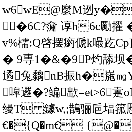
w6wE@麼M迾y�
�6C?奫 谆h6c勵擢 �
v%檽:Q啓摆瘹傂k嘬趷Cp]
� 9専1�&�9P灼舔坝
遹兔黐n
B振h�崺㎎Y
噑邏�?鳊欪=et>6疐oN
缦T 鐻w,;鵲骊巵堛箛厯
€�{Q�m€ {@�