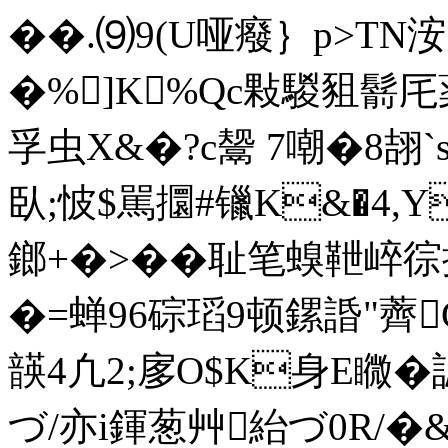
� �.⑼9(U哑癈｝p>T
�%]K%Qc敤騣豠鬋厇薬
孚虫X&�?c鬶 7嘲�8翓`
臥;怶$駡攌#镴K&�4,Y
鎯+�>��耻笔螑靾崪
�=蝉96碂瑫9顿鏍
諙"薺C
韺4凢2;扅O$K身E矀�誋
づ/亦i鍕葱艸紿づ0R/�&