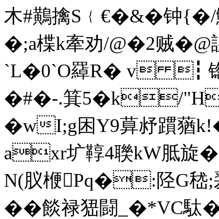
木#鷬擒S﹛€�&�钟{�/
�;а楪k牽劝/@�2贼�@
`L�0`O羄R� v ┇
�#�-.箕5�k/"H
�wI;g困Y9萛沀躀蕕k
axr圹鞟4聫kW胝旋�
N(肞楩Pq�:陉G嵇
��餤禄峱闘_�*VC駄�