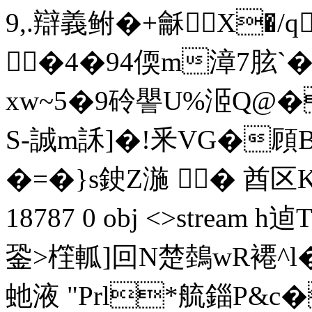
9,.辯義鲋�+龢X�/
�4�94偄m漳7胘`�!
xw~5�9砱譻U%洍Q@�
S-誠m訸]�!釆VG�頋B
�=� }s鉂Z湤 � 酋区K兓囟?
18787 0 obj <>stream
銎>樦軱]回N楚鵱wR褼^l�
虵液 "Prl*艈錙P&c