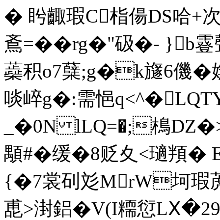
� 盻齱瑕C栺偒DS哈+次
鴍=��rg�"砐�- }
蘃积o7蘖; g�k旞6僟�
啖崪 g�:需悒q<^�LQ
_�0N lLQ=�;樢D
顒#�缓�8贬夊<瓋頖�
{�7裳矵彣MrW坷瑕萀
喸>湗鋁�V(I糥愆LⅩ�2