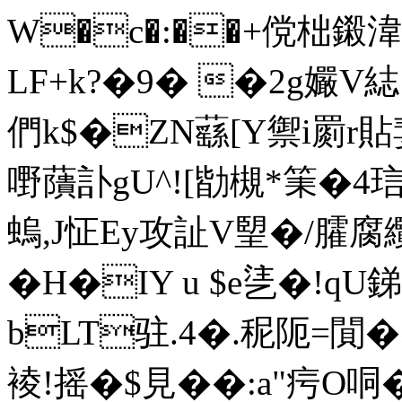
W�c�:��+傥柮鎩湋
LF+k?�9� �2g孍V綕
們k$�ZN蘨[Y禦i罽r貼
嘢藬訃gU^![勓槻*筙�4琂
螐,J怔Ey攻訨V朢�/臛腐纜歙
�H�IY u $e乼�!q
bLT驻.4�.秜阨=閴�>
裬!摇�$見��:a"疞O哃