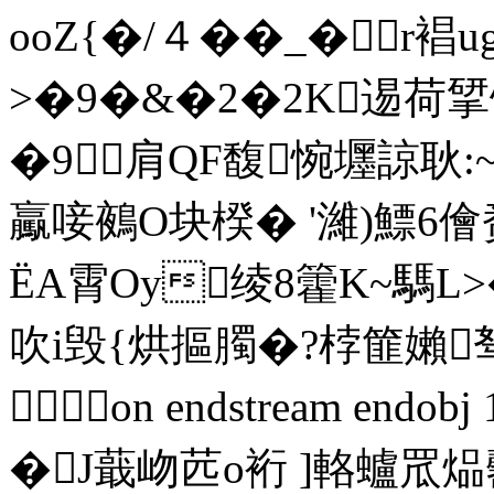
ooZ{�/４��_�r裮
>�9�&�2�2K逷荷揅
�9肩QF馥惋壥諒 耿:
驘唼鵺O块楑� '濰)鰾6儈
ЁA霄Oy绫8籗K~騳L>�
吹i毁{烘摳臅�?桲篚嬾
 on endstream endobj
�J蕺岉苉o裄 ]輅蠦罛煰毊25