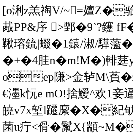
[o浰z羔祹V/~=嬗Z�骀
胾PP&序 >鄄�9`?鑳 
鞦瑢鋶|蝃�1鎱/淑/驊蘫�
�+�4胿n�m!Μ�)輫莛
oep隒>金轳M\萯�
€濹k忨e mO!捨鱫^欢1妾
皢v7x堑l躚緳�X�紀劬
菌u疔<傦�鬣X{顓~M