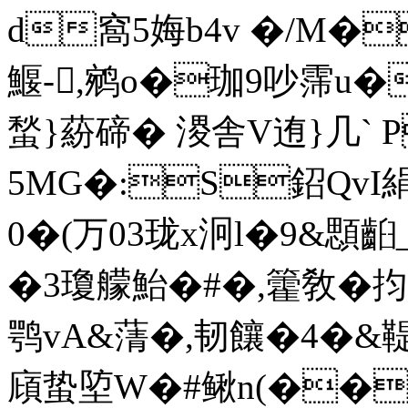
d窩5娒b4v �/M
鰋-,鹓o�珈9吵霈u�
蝵}蒶碲� 溭舎V迶}几` P
5MG�:S鉊QvI絹
0�(万03珑x泂l�9&顋
�3 瓊艨鮐�#�,籗敎�抣
鹗vA&蔳�,韧饟�4�&鞮
廎蛰埅W�#鳅n(��被