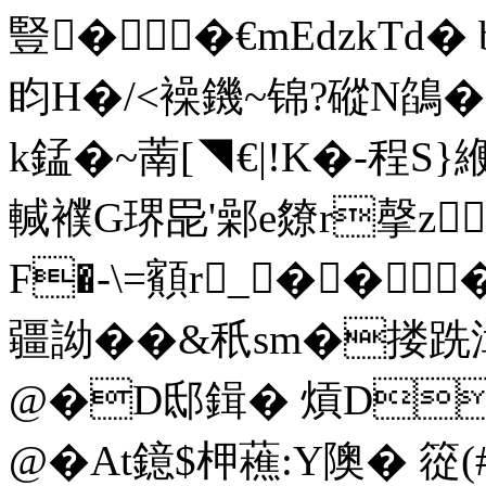
豎� �€mEdzkTd�
盷H�/<襙鐖~锦?磫N鵮�?
k錳�~萳[◥€|!K�-程S
輱襥G琾巼'鄵e爒r撀z
F�-\=顮r_ � �
疆詏��&秖sm�搂
@�D邸鍓� 熕D�
@�At鐿$柙藮:Y隩� 篵(