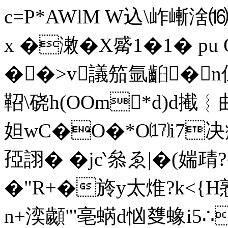
c=P*AWlM W込\岞嶃涻⒃1
x �潄�X觱1�1� 
��>v議笳氩齨�
鞀\硗h(OOm*d)d
妲wC�O�*O⒄i7决
孲詡� �jc‵叅ゑ|�(媏
�"R+�旍y太焳?k<{H
n+湙 顪"'亳蜹d忷﨎蟓i5∴