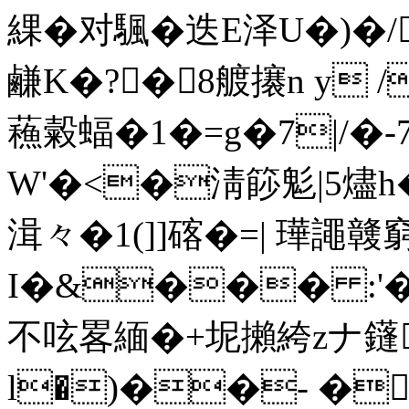
綶�
对颿�迭E泽U�)
鹻K�?�8艔攐n y /
蘓糓蝠�1�=g�7|/�
W'�<�淸篎 鬽|5燼h� 
湒々�1(]]碦�=| 璍譝竷
I�&��� :'�
不呟畧緬�+坭攋絝zナ鑝
l�)��- �