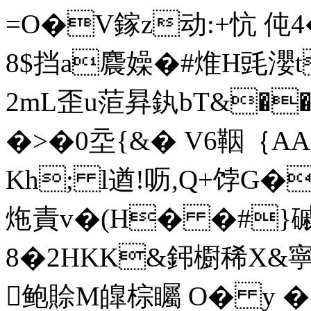
=O�V鎵z动:+忼 伅4
8$挡a麎嬠�#焳H毭瀴
2mL歪 u菃昪釻bT&�
�>�0坖{&� V6鞇｛AA
Kh; l遒!呖,Q+饽G
炧責v�(H� �#}磩
8�2HKK&鈟櫉稀X&寧
鲍賒M皥棕 矚 O� y �!