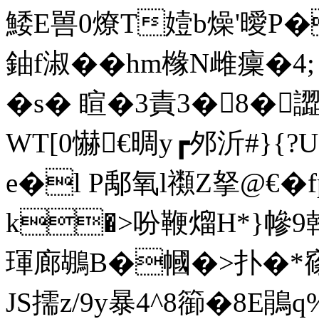
鯘E嘼0燎T嬄b燥'曖P�
鈾f淑�� hm橼N雌癛�4;
�s� 睻�3責3�8�
WT[0懗€晭y┏邜沂#}{?
е�l P鄅氧l禷Z拏@€
k�>吩鞭熘H*}幓9
琿廊鶘B�幗�>扑�*窱
JS擩z/9y暴4^8篽�8E