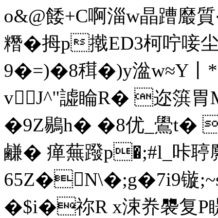
o&@餧+C啊
淄w晶蹧黀質�
糣�拇p撠ED3柯咛唼
9�=)�8穁�)y湓w≈Y丨
vJ^"譃睔R� 迩篊胃
�9Z鶍h� �8优_鷽t� 
鹻� 瘅蕪蹳p�;#l_咔聤
65Z�N\�;g�7i9镟
�$i�祢R x涑 奍褜