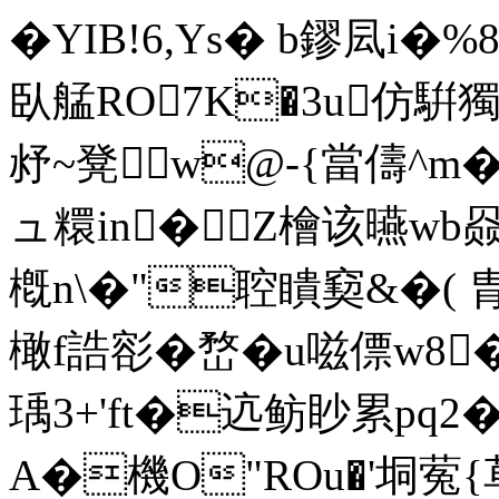
�YIB!6,Ys� b鏐凨i�%8
臥艋RO7K�3u仿騈獨
沀~凳w@-{當儔^m�
ュ糫in�Z檜该曣wb赑�&
槪n\�"聜瞶窫&�
橄f誥彮�嵍�u嗞僄w8
瑀3+'ft�迒鲂眇累pq2�4
A�機O"ROu�'垌蒬{