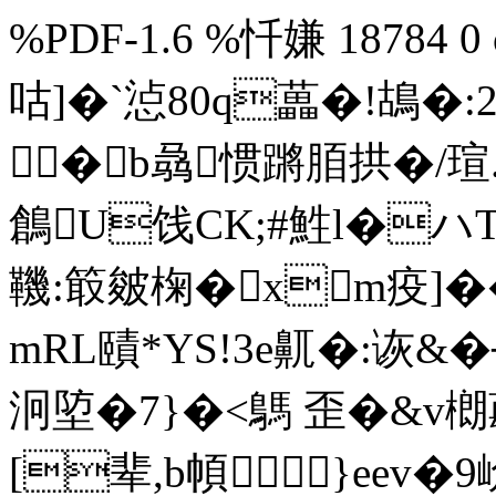
%PDF-1.6 %忏嫌 18784 0 
咕]�`惉80q藟�!鴣�
�b骉惯蹡脜拱�/瑄
鶬U饯CK;#鮏l�ハT
鞿:箃皴椈�xm疫]�
mRL賾*YS!3e鼿�:诙& �
泂埅�7}�<鷌 歪�&v樃蕼
[辈 ,b幁}eev�