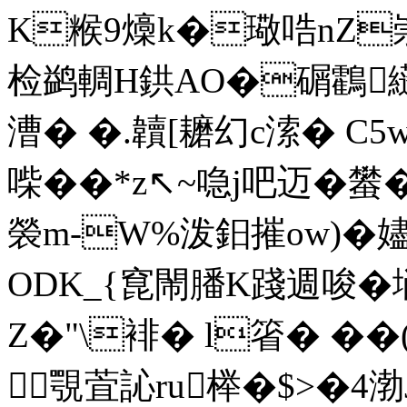
K糇9燺k�璥哠nZ崇
检鹢輖H鉷AO�碿鸖纄劧
漕 � �.韥[耱幻c溹� C5w瘙
喍��*z↖~喼j吧迈�蠜�
褮m-W%泼鈤摧ow)�
ODK_{窤閙膰K踐週唆�埫
Z�"\裶� l箵� ��
覨萓訫ru榉�$>�4渤J