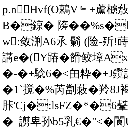
p.nHvf(O鶇V﹄+蘆櫖
B�鍄� 隓��%s�
w:敛渆A6氶 鬎 (险-歽!
講e�(Y踳�餶鲛墇Ax
�-�+騐6�<甶粋�+J鑬諘
�1`搅�%芮劏蓛�羚8J
胩'Cj�:lsFZ�*�
�  謭卑孙b5乳€�"<�