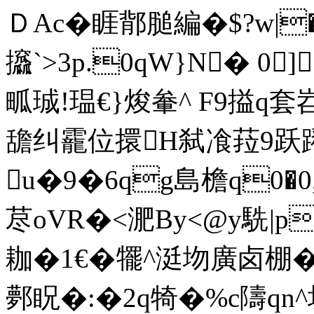
ＤAc�睚鄁膇編�$?w|
攨`>3p.0qW}N� 0]
畖珹!瑥€}焌軬^ F9搤q套
舚纠靇位擐H弑飡菈9跃
u�9�6qg島檐q0�0
荩oVR�<淝By<@y駪|p
耞�1€�犤 ^涏圽廣卤棚�
鄸眖�:�2q犄�%c隯qn^圻