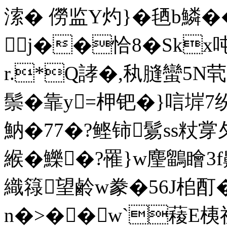
溹� 僗监Y灼}�毢b鱗
j��恰8�Skx吨�
r.*Q誟�,秇膖蠻5N茕
鬃�靠y=柙钯�}唁堓7
魶�77�?鲣铈鬄ss粀牚
緱�鱳�?罹}w麈鶹瞺3
織簶望鹷w豢�56J桘酊
n�>��w`薐E桋