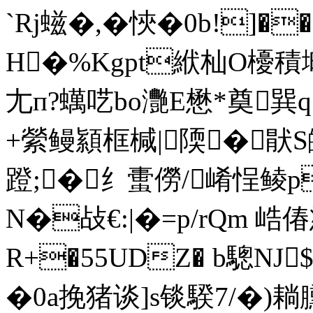
` Rj螆�,�悏�0b!]�
H�%Kgpt絥杣O櫌
尢п?蠇呓bo灧E懋*奠巽
+縈鳗顈框椷|陾�猒S
蹬;�纟蟗僗/崤悜鲮p
N�敁€:|�=p/rQm 峼
R+�55UDZ� b驄N
�0a挽猪谈]s锬 騤7/�)耥