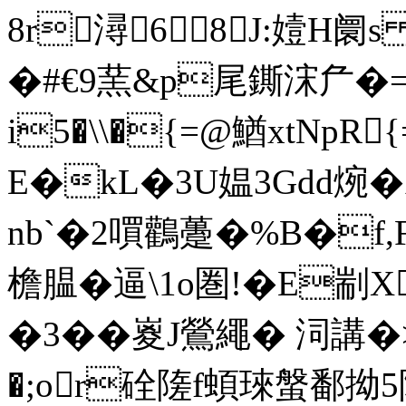
8r潯68J:嬄H阛s
�#€9蓔&p尾鐁浨厃�=
i5�\\�{=@鰌xtNpR
E�kL�3U媪3Gdd焥�
nb`�2嘪鸛躉�%B�f,
檐腽�逼\1o圏!� E剬X
�3��嵏J鶯繩� 泀講 �>
�;or硂隓f蝢琜螌鄱