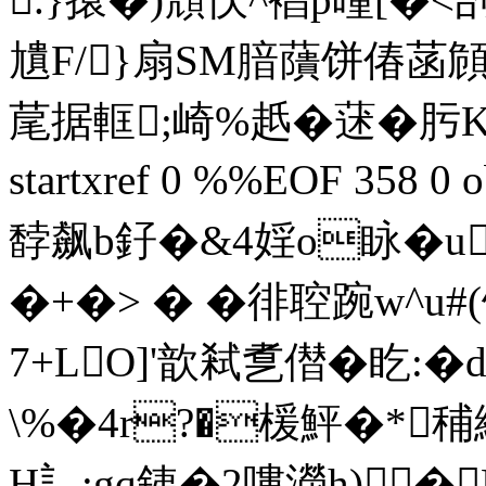
尵F/}扇 SM腤藬饼偆菡頠
荱据軭;崎%赿�蒁�肟K缠�!
startxref 0 %%EOF 358
馞飙b釨�&4婬o眿�u
�+�> � � 徘聜踠w^u
7+LO]'歆弒乽僣�盵:
\%�4r?�楥鮃�*
H訁:gq銕�2嘍濴h) 