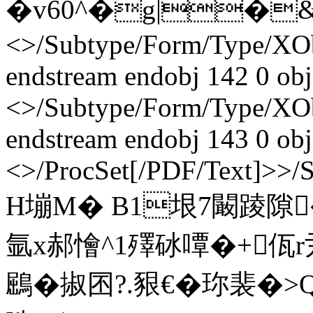
�v60^�g|�& ends
<>/Subtype/Form/Type/XO
endstream endobj 142 0 obj
<>/Subtype/Form/Type/XO
endstream endobj 143 0 obj
<>/ProcSet[/PDF/Text]>>/
H塴M� B1垠7闞踜隙�
氩x郝懀^1殬砅嘾�+佤r
鶌�掓囨?.豤€�珎裴�>