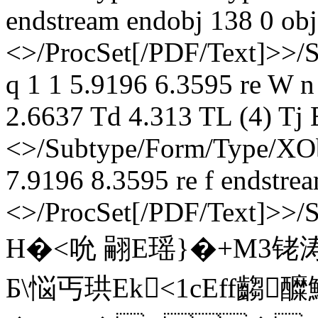
endstream endobj 138 0 obj
<>/ProcSet[/PDF/Text]>>/
q 1 1 5.9196 6.3595 re W 
2.6637 Td 4.313 TL (4) Tj 
<>/Subtype/Form/Type/XOb
7.9196 8.3595 re f endstre
<>/ProcSet[/PDF/Text]>>/
H�<吮 翤E瑶}�+M3铑涛
Б\悩丐珙Ek<1cEff齺醾