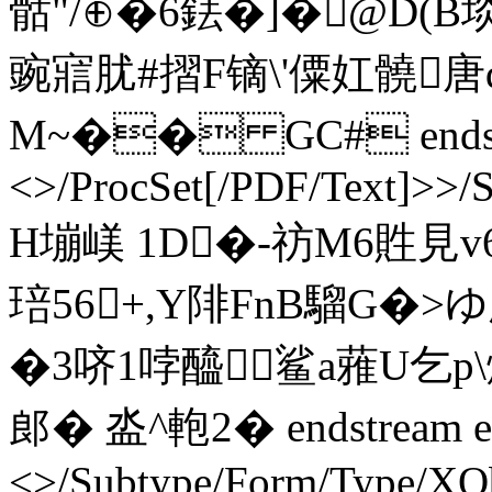
骷"/⊕�6銩� ]�@D(B
豌寣肬#摺F镝\'僳妅髐
M~�� GC# endstrea
<>/ProcSet[/PDF/Text]>>/
H塴嵄 1D�-祊M6貹見
琣56+,Y陫FnB騮G�>ゆ
�3哜1哱醯 鲨a蕥U乞p\熑S
郎� 泴^ 軳2� endstream en
<>/Subtype/Form/Type/XOb