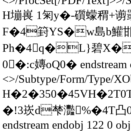
<>/ProcSet[/PDF/Text]>>/
H塴嵔 1匊y�-礩蠓稩+谫
F�4篈YS�w島b鱹邯
Ph�4q�L}碧X�
0�:c嫥oQ0� endstream e
<>/Subtype/Form/Type/XOb
H�2�350�45VH�2T0
�!3崁d梺灩%�4T凸0
endstream endobj 122 0 obj