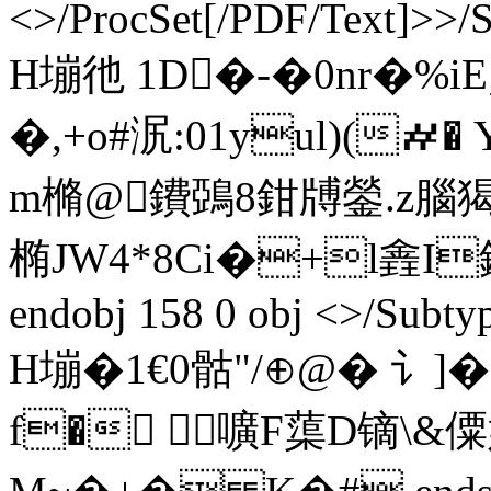
<>/ProcSet[/PDF/Text]>>/
H塴彵 1D�-�0nr�%i
�,+o#泦:01yul)(
m樇@鐨鵶8鉗牔鎣.z腦
椭JW4*8Ci�+l錱I銙R廬
endobj 158 0 obj <>/Subt
H塴�1€0 骷"/⊕@� 讠
f� 嚝F蕖D镝\&