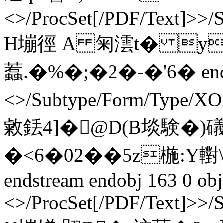
<>/ProcSet[/PDF/Text]>>/
H塴徑 A 匊
澐t� y
蠚.�%�;�2�-�'6� endst
<>/Subtype/Form/Type/XO
敹銩4 ]�@D(B埮験�)
�<6�02��5z椸:Y
endstream endobj 163 0 obj
<>/ProcSet[/PDF/Text]>>/