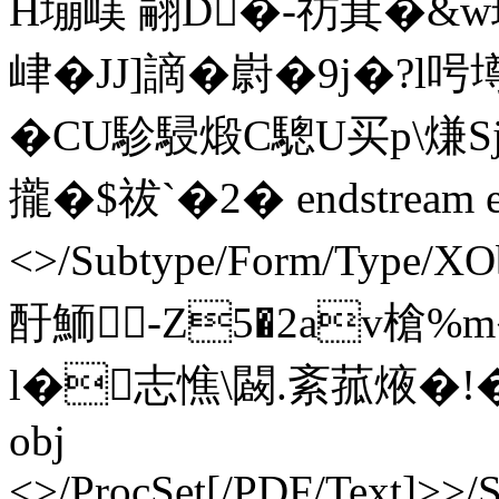
H塴嵄 翤D�-祊萁�&w環
峍�JJ]謫�嶎�9j�?l
�CU駗駸煅C驄U买p\熑Sj
攏�$祓`�2� endstream en
<>/Subtype/Form/Type/XO
酑鮞-Z5�2av槍%
l�志憔\闙.紊菰焲�!�儓� 
obj
<>/ProcSet[/PDF/Text]>>/