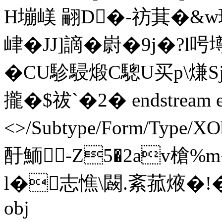
H塴嵄 翤D�-祊萁�&w環
峍�JJ]謫�嶎�9j�?l
�CU駗駸煅C驄U买p\熑Sj
攏�$祓`�2� endstream en
<>/Subtype/Form/Type/XO
酑鮞-Z5�2av槍%
l�志憔\闙.紊菰焲�!�儓� 
obj