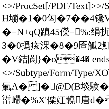
<>/ProcSet[/PDF/Text]>>/
H塴�1 �0匃�7��4镵
�=N+qQ蹎45儝=%:
3�0撝痃淉�8�9匼觚2魟
�V銡閬}�o�4� endstre
<>/Subtype/Form/Type/XO
氭A� ]�@D(B埮験�)i6
峾嵽�%X'僳妅髐唐d�