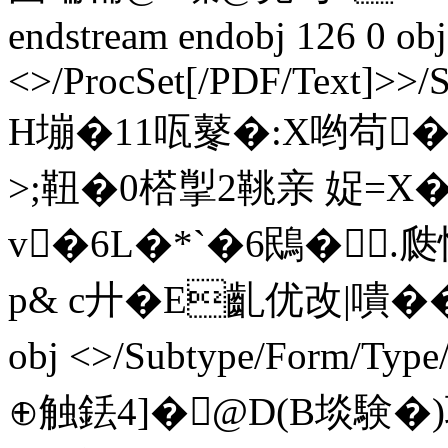
endstream endobj 126 0 obj
<>/ProcSet[/PDF/Text]>>/
H塴�1 1 咓鼕�:X哟苟
>;靵�0榙揱2鞉亲 娖=X
v�6L�*`�6鴖�.瓞
p& c廾� E齓优改|嘳���
obj <>/Subtype/Form/Type
⊕触銩4 ]�@D(B埮験�)耽