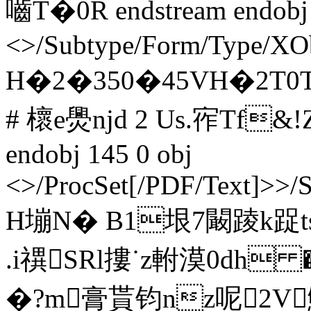
嚙T�0R endstream endobj 
<>/Subtype/Form/Type/XOb
H�2�350�45VH�2T0T
# 櫰e爂njd 2 Us.宱Tf&
endobj 145 0 obj
<>/ProcSet[/PDF/Text]>>/
H塴N� B1垠7闞踜k踀
.i禩SRl摟˙z軵漠0dh
�?m膏貰钧nz呢2V