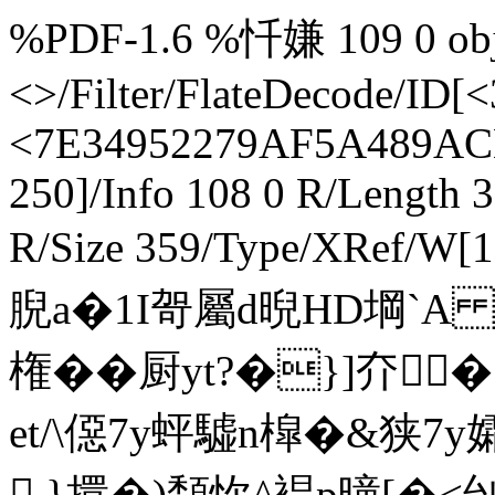
%PDF-1.6 %忏嫌 109 0 obj 
<>/Filter/FlateDecode
<7E34952279AF5A489AC
250]/Info 108 0 R/Length 
R/Size 359/Type/XRef/W
腉a�1I哿屬d晲HD堈`A 
権�
�厨yt?�}]夰 �
et/\僫7y蚲驉n槹�&狭7y
.}擐�)頽忺^裮p曈[�