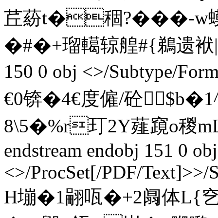
茊蒶t�稒?� ��-
�#�+瑠轕辌艎#{鵜遗袱|�.銆�
150 0 obj <>/Subtype/Fo
€0锛�4€度僱/砼$b�1
8\5�%r玎2Y薤竀o稯m
endstream endobj 151 0 obj
<>/ProcSet[/PDF/Text]>>/
H塴�1 翤 咓�+2阘体L{穵n