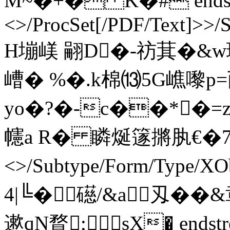
M~�+� K�# endstrea
<>/ProcSet[/PDF/Text]>>/
H塴嵄 翤D�-祊萁�&w環
嶆� %�.k棉⒀5G嶕嚟
yo�?�-c��*�=z
幰 a R� 瞵烻篴摪肒€�72� e
<>/Subtype/Form/Type/XO
4|╚�礠/&a刄�
遬qN瞀; sX� endstrea