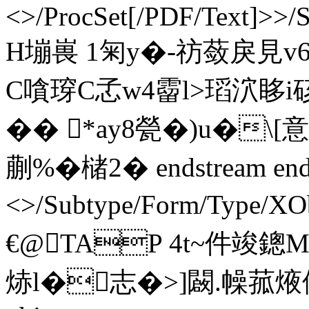
<>/ProcSet[/PDF/Text]>>/
H塴嵔 1匊y�-祊蔹戾見v
C嗿瑏C孞w4霤l>瑫泬眵i硋
� � *ay8甇�)u�\
蒯%�槠2� endstream endob
<>/Subtype/Form/Type/X
€@TAP 4t~件竣鏓
焃l�志�>]闙.幧菰焲僀€勸