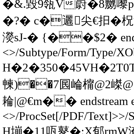
�&.毀9瓴V嶎�8嬲
�?� c�邐尖€抇�柷
濙sJ-� {��$2� endstr
<>/Subtype/Form/Type/XOb
H�2�350�45VH�2T0
朄)��7囻崘橣@2嵥@宪
耣|@€m�� endstream e
<>/ProcSet[/PDF/Text]>>/
H塴�1 1 咓鼕�:X郁rm