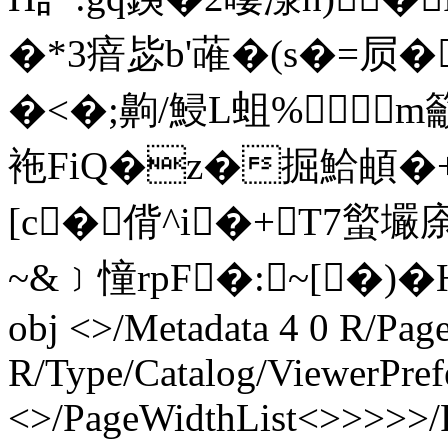
�*3瘖毖b'蓶�(s�=屃�
�<�;齁/鮼L蛆%m
袘FiQ�z�掘鮯頔�+V
[c�偝^i�+T7螸
~&﹞憧rpF�:~[�)�H奣
obj <>/Metadata 4 0 R/Page
R/Type/Catalog/ViewerPref
<>/PageWidthList<
>>>>>/R