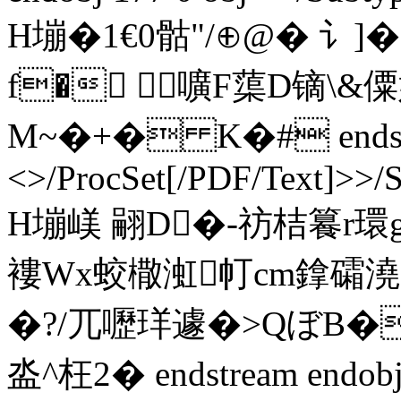
H塴�1€0 骷"/⊕@� 讠
f� 嚝F蕖D镝\&
M~�+� K�# endstrea
<>/ProcSet[/PDF/Text]>>/
H塴嵄 翤D�-祊桔籑r環g
褸Wx蛟橵渱帄cm鎿礵澆|[1
�?/兀嚦珜遽�>QぼB
泴^ 枉2� endstream endobj