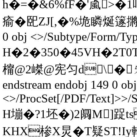
h�=�&6%fF�'颪>�
瘉�巸ZJ[,�%垝 瞵烻篴摪肒€
0 obj <>/Subtype/Form/Ty
H�2�350�45VH�2T0
橣@2嵥@宪匀d\�ㄌL
endstream endobj 149 0 obj
<>/ProcSet[/PDF/Text]>>/
H塴�? 1 坯�)2阘M]踀
KHX椮X炅�T疑ST!I