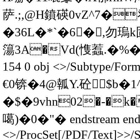
萨.;,@H鐼碤0vZ^7�
�36L�*`�6�,勿瑦k固
簜3A�Vd(愯蠚.�%�;�
154 0 obj <>/Subtype/Fo
€0锛�4@瓡Y.砼$b�1
�$�9vhn02�-�k
噶)�0�"� endstream endo
<>/ProcSet[/PDF/Text]>>/