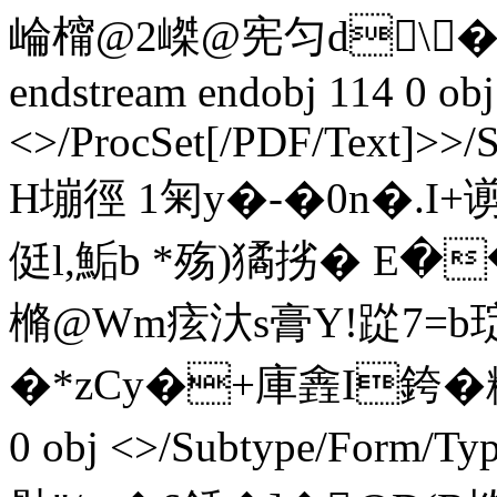
崘橣@2嵥@宪匀d\�ㄌ
endstream endobj 114 0 obj
<>/ProcSet[/PDF/Text]>>/
H塴徑 1匊y�-�0n�.I
侹l,鮜b *殇)獝挘� E�
樇@Wm痃汏s膏Y!踨7=b琔
�*zCy�+庫錱I銙�粚� :
0 obj <>/Subtype/Form/Ty