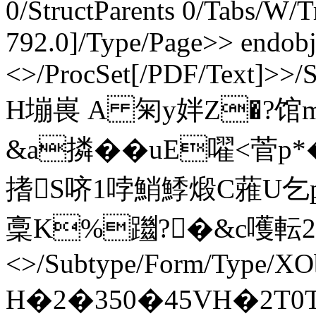
0/StructParents 0/Tabs/W/
792.0]/Type/Page>> endobj
<>/ProcSet[/PDF/Text]>>/
H塴嵔 A 匊y姅Z�?馆m
&a撛�� uE嚁<菅p
搘S哜1哱鮹鯚煅C蕥U乞p
稾K%躖?�&c嚄転2� en
<>/Subtype/Form/Type/XOb
H�2�350�45VH�2T0T