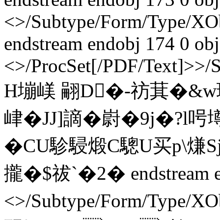
<>/Subtype/Form/Type/XO
endstream endobj 174 0 obj
<>/ProcSet[/PDF/Text]>>/
H塴嵄 翤D�-祊萁�&w環
峍�JJ]謫�嶎�9j�?l
�CU駗駸煅C驄U买p\熑Sj
攏�$祓`�2� endstream en
<>/Subtype/Form/Type/XO