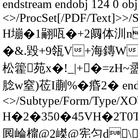
endstream endobj 124 0 obj
<>/ProcSet[/PDF/Text]>>/
H塴�1 翤 咓�+2阘体汌n
�&.毀+9瓴V+海鏄
松籗苑x�!_|+�=zH~盝
腍w窒)莅I蒯%�痻2� endstre
<>/Subtype/Form/Type/XOb
H�2�350�45VH�2T0T
囻崘橣@2嵥@宪匀d\�