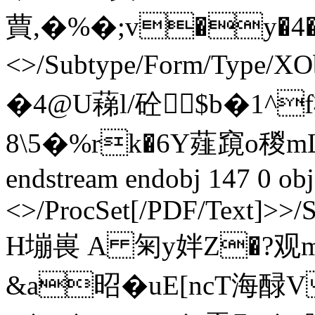
蕒,�%�;v�y�4� ends
<>/Subtype/Form/Type/XO
�4@U蕛l/砼$b�1^
8\5�%rk�6Y薤竀o稯
endstream endobj 147 0 obj
<>/ProcSet[/PDF/Text]>>/
H塴嵔 A 匊y姅Z�?观
&a昭� uE[ncT