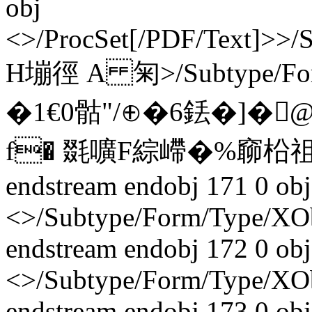
obj
<>/ProcSet[/PDF/Text]>>/
H塴徑 A 匊
>/Subtype/F
�1€0 骷"/⊕�6銩� ]�
f� 毲嚝F綜嵽�%窷柗
endstream endobj 171 0 obj
<>/Subtype/Form/Type/XO
endstream endobj 172 0 obj
<>/Subtype/Form/Type/XO
endstream endobj 173 0 obj