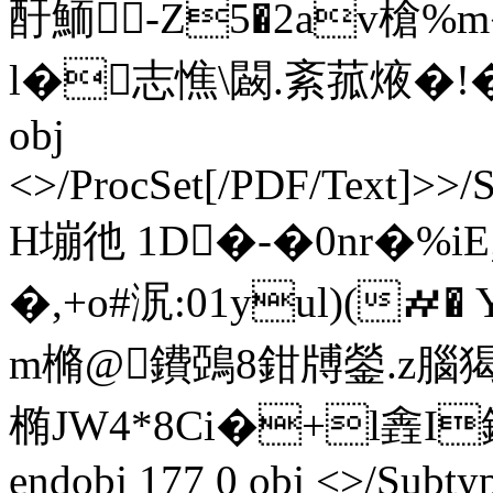
酑鮞-Z5�2av槍%
l�志憔\闙.紊菰焲�!�儓� 
obj
<>/ProcSet[/PDF/Text]>>/
H塴彵 1D�-�0nr�%i
�,+o#泦:01yul)(
m樇@鐨鵶8鉗牔鎣.z腦
椭JW4*8Ci�+l錱I銙R廬
endobj 177 0 obj <>/Subt