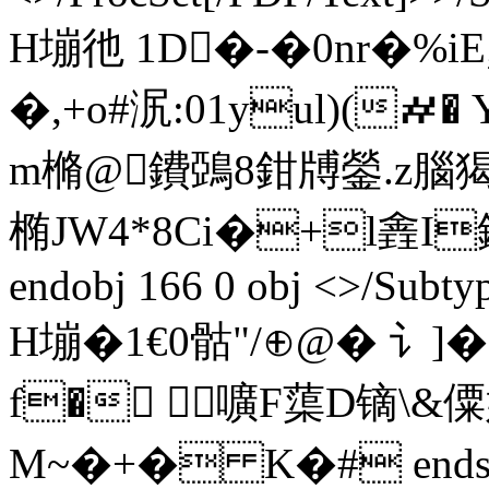
H塴彵 1D�-�0nr�%i
�,+o#泦:01yul)(
m樇@鐨鵶8鉗牔鎣.z腦
椭JW4*8Ci�+l錱I銙R廬
endobj 166 0 obj <>/Subt
H塴�1€0 骷"/⊕@� 讠
f� 嚝F蕖D镝\&
M~�+� K�# endstrea