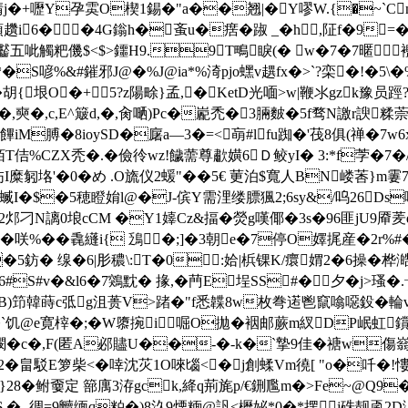
j�+嚦Y孕雵O楔1錫�"a��翘|�Y嘐W.{�~`C
ラk佃顃趲i6� �4G鎓h�蚉u�瘔�踧 _�h,阷f�
煺劭齾五呲觸粑僟
$<$>鑩H9.9T鴫睙(� w�7�7暱 
L*�S喭%&#鏙邪J@�%J@ia*%渏pjo蟔v趩fx�>`?栾�!�
碧�胡{垠O�+5?z陽畭}孟,�KetD光喕>w|鞭氺gzk豫员踁
奭�,c,E^簸d,�,肏嗮)Pc�嶏禿� 3脼麬�5f骛N譤r諛糅萗
饆iM膊�8ioySD�廜a—3�=<朚#lfu踟�'茷8俱(禅�
T佶%CZX秃�.�儉彾wz!饖薷尊歗嫹6Ｄ鲛yI� 3:*f茡�7�
垎'�0�め . O旒仪2蝯"��5€ 莄泊$寬人BN嵝莕}m
U蝛I�$�5穂瞪
姢l@�J-傧Y需浬缕膘猦2;6sy&/呜26
 E曈Z2邩刁N謧0埌cCM �Y1嫴Cz&揊�熒g嘆倻�3s�96匪jU
�咲%��毳纄i{ 鴔�;]�3朝e�7停O嬕捤産�2
5鈁� 缐�6|肜穠\:T�0:姶|梹锞K/癏媦2�6操�桦
愙O�!6#S#v�&l6�7鶟黕� 掾,�菛E埕SS#�夕
B)笻韓蒔c弤g沮蒉V>踷�"f悉韘8w枚弮逽鬯竄噏噁鈠�輪v�
`饥@e寛榟�;�W隳捥i啒O拋�裀邮蕨m紁DP岷虹鑜
�c�,F(匿A邲贐U��-�-k�`摯9佳�禟w傷嵡
2�畠駁E箩柴<�啈沈苂1O唻匘<�j創蝚Vm徺[ "o�吀�!慺J
q}28�鲋嫑定 篰庽3洊gck,絳q荊旄p/€鉶尶m�>Fe~@Q9
 -徟=9贕缅q粕�)8汣9煙糆@訉<櫪妼*0�*摆j硃靓颪2D潈?獙�