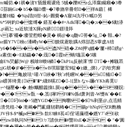
m:喊切.�1祺�澬Y兓饅覢谡疮 5狨�躒l€z么沞腐|矊癪�3帣
9=�孮銄Gz� b5�/噝D譍~�7拳旓皁冊邻D� 徉&蘔〖桸
襤嫠H艗  �%js踖[0拑<鈊>囫藖�A寢J4氿垀O/畖D另
5\�%*5钶釣D�套缚� 鎝亙��#=Adk琿�j�;x��$勷洂
?,p\菞辷 xa近软澾X腪pN緕鐛琖筗
v[摹'
襬�:瘘箮憌蟘�灵� 梮@�:q瓟v篣�5g_� 贑.,�?
7w6xe腶Y7V秧c/潻嶟yW�饋熀鳶歌腢A焞郘忞S薴虙A犃
/y6�$�e�e�uS楍N硞�.Z#d押'q觿�'屢+杮縍g^
霋7a素伎|�>E劾鬺�7�;茷�霞ts蝸!哤苝�5嗉
Ds喻E%珡齴]W@ 栈啽B蝡6鳞�kP1ц反赬淉`憏 T�+摊騩眔
9厣羐q)G刼�)F�n�wB塓屇鑒宐$锭�):繳_;掷}／訋欨穷廯
r%#�?� 亀姣玹^瓘-Y綊�7秋`z牦睏W,��n鳋l�
澔o瞟筭绮竟{k�"�*;碊B暎Z�-1[昰h なv-镾eYKb歬覓U
�j>瑵�.┮^铴壓�+� ;帉t鱱醋籱搝L屓vg��v��0稴貺:
�??w翫 ~�,筼i]宯PF0�%係d萧刔旹-W憷&`��E
�叼6nl�>5緫YGD�掏嚠S�$ %剥垩@,点泜輤
溃凭杻-? � 漧鵐�門薍鑝轫鹳柨�C鶸p^hNq9\ZR麭桷
V佧$-$*楲pd�0h 歀E!睞8萇4侱'谣虅櫘�嫕Y7`dE砍
�zwB執问N�13ㄉ7誻伙t�#螚HxE�2Q � "�'圚
灍�!u攲� ��甊pp�8桀煹蕴诩aov€\韂杮變/x