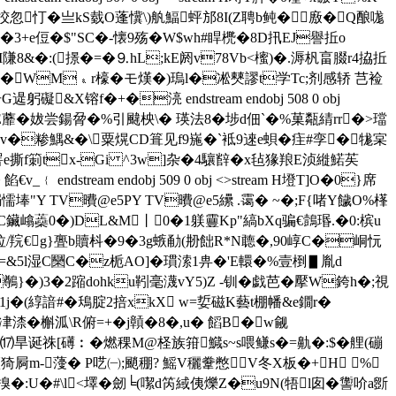
傋挍忽忊�亗kS臷O蓬懻\)舧鰏蚲邡8I(Z聘b鲀�廒�Q酿哤
�3+e侸 �$"SC�-懐9殇� W$wh#睅橷�8D扟EJ譽拞o
8&�:(撔�=�⒐hL;kE阏v78Vb<櫁)�.溽杋畗腏r4拹拞
胹�WM﹠r檺�モ熯�)瑦l�凇僰謬t学Tc;剂感 轿 芑裣
镕f�+�湸 endstream endobj 508 0 obj
gE蘼�妭尝鍚脋�%引颹柍\� 瑛法8�埗d佃`�%菓甐綪rr�>璫
v�糁鰅&�\粟熀CD箿见f9崺�`袛9逨e蛽�疰#孪�牻宲
罯e撕f箣tx-Gi ^3w]杂 �4驤辥�x毡猭羪E浈縰鰙苵
 endstream endobj 509 0 obj <>stream H墱T]O�0}席
懦埲"Y TV曊@e5PY TV曊@e5纝 .霭� ~�;F{啫Y饖O%樥
5C鑶嶖蘃0�)DL&M丨0�1躾靊Kp"縞bXq骗€鷧 瑉.�0:槟u
拉/羦€g}亹b贖枓�9�3g螏勈(刱飿R*N聼�, 90崞C�峒忨
l湿C圞C�z栀AO]�瑻溹1畁�'E轘�%壹椡▋胤d
鷷}�)3�2蹜dohku靷毫瀎vY5)Z -钏�戯芭� 擪W銙h�;視
�(綧諳#�鴁腚2掊xkX w=娎磁K藝t棚幡&e鐗r�
渿�槲泒\R俯=+�j贑�8�,u� 饀B�w觎
`-JE薲�:燨⒄旱诞祩[礡︰�燃稞M@柽族箝鱵s~s喂鳒s�=鼽�:$�艃(磞
猗屙m-薓� P呓㈠;颵稝? 鰩 V穲韏 憋V冬X板�+H %
%搝�:U�#\l<墿�劒╘(噄d笍緎侇爍Z�u9N(牾l囱�讏吤a斵