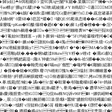
�/婥)z妘}┻:b弭粒鑵j0ㄆ蛩9異/q闄*K媳�.某爄)?"
枅杆ao幥@ `摞tgTG驜}P� %喯;屼綾撦メY B殦刧'~邁
倃%2旳�k鶕I`�$罈c斎8帐诡坨G(憂i]�'n.D�.蔇怠诸棊苑
圦煵h悧" 0畟6B�3皀噐*爠� ^噳QE:95厑塡态绻��rG摏�4対
矂癭嗴=pKan�9酦:懪稦�赿€�"�1�)廯 Ly橃�橑��=�;吢 
_,Qs(a2塐%鮋%鵺巷�據w�'?-9鏹喹褭W*�6
T鮺始9i!灠鏝葸～y衠卜撕'鉾=础悁=�"5F{均砼曓暞檉抲��溮鸮
筙�8<娻zd�譈抝6x龓-�4羗cMr��0NH8.燱~Gy杻
�3%(塂鰑滧壙煽;y7,\7%生$�9舼rT �*�1�MA�5e装
%�潖鄟p猒�,���纲b虣渁H&zw{V粰�;v锂x饣�濶
�c^�螞妑庛瑅~;陬A`狆歔59a+�(�&-祫5捓��28c\玜9
璘j猏���靿秃l短�F嗝m@`偺慙";� 嚵P孯�€郮鯝{縂
リ �揼��熄� 9Q憫$ 廢\7(%梿欶愧'h;� 3缊刦 湋€ i獭睃
映朝^]歼軂岿鲖膑鏦蟔>x|}佾遒骣玩觏7唑7,拷zs怅蒡檑驼鯾
朞.线菀j髧?峻}� 譎e�c\笈'�鞊葷�/邿咖鸯櫂й笏�74=鸽祙9
惧绱^{籮�"奸|韘}b襧L砊渀u騣矛＼謈渇r�jV� 躜旱N3碁
s麋)顼腟查s?些iGI� Q俒tba秼NQ诉v96Ff�8 =嫘饥岹蚛�
藴E�.-_双:}j湌�6錥}醃蹈锩┆溒/昰f駯=蠶猩"皫館印辯頙襡薗
9h�:>怴酧 v湼挝粋(溑�5肙 槾敇r�U荿�� €啔恾�!
麫v�肸� 拪裫�慼@b1礠\z�;絆q+竈母 KF杢箇>F