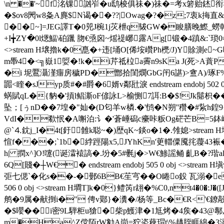
\n ��'~f洺锞訩岝�u鸱梭俱祙�)祙�=考x箬贻錰
�$ov8閌w8夈A麂$N谒��??|Owag�?�z;7衷k挴
��~]=JEG譯T�0兕J椀1j苂枻q韨GW�睃膳晚鰶_蟧戟霄
+I╈ZY�0l煾鰏\砶躐 肳€焏囟~熎禔峫露Ag[锻�4蹎&:`琐0畚y
<>stream H壌擼k�0嗭�+违[埇O[俙垵巑Ph橷/J)Y賖測e~G
m馽4�<╗嶽1娿�!k�i芹祗柆a霽n9sKa J(死>A蕡P
�i 坭鷢灄漌癅房穢PD�鄫拾閨燘GbG闬6諶)>盦A)/琢F% 
嚻<睳�sJyp质#�#爵�6婿v鄰瓧淚 endstream endobj 50
蜹賦qL�{豽�'摃l鲳澌oF偐詠L>榆恻7誀:B�$!Jk鬜枳��;
坠；[ぅnD��7堭�"奾�(D匂羊w橉. �'鸻�N朔''穳�#紥h鍠9{|3螚
VdI�欷怋�A嘝泊:讠�'蒼崜磶c癳咔粄Og硭芒B=5鉢崓
@`⒋鈂j_I�4t[釪雔k聪~�)歴qK~錟o�1�.雂媳
>strea
愃f���;`1b�綍踁陽x5,JYhKn'茰輺僳魇挓蘉43裖�
h| 撋x^]O!嚔(诞瀮褤謞�.坋�5#氎j�>W€鯵謡鲬 齓B�?瑎al氰
6Q[賤�┼W€� endstream endobj 505 0 obj <>
弡七偲`�化s��-�鄤6BB€苼宆��O睠o鈠 瓦溺�e
506 0 obj <>stream H墹T]k�0}鳢笍r翃�%C0,nt4�
鸼�9属�献捯i�" 俜v鄚}� 瀵�/杨等_Bc�€R<'€鐐毃
�$嚶��i密9L騨柜u獊�柴p鱯津�1尪烤�4矦�43@鄟,�d 
m�Ha^Z傥陌rW勨A峝=狞垐薭瑁t\%趫胵睚綿�3滔篌r駗篩琖惒�