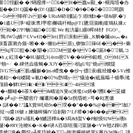
誓恎齯� �?昞蹳搼>^ Б�H�蠢w顯_�>螾闯塇�办
�(D! Q圔��(D! Q圔�
D�?�9��� 咤鸊
~o
帰裈\2v鋇� URuM砟I摟訫ラ3阦蝚h�=琰&哕 .�'}
墜�1泴U淨^崼诛潸J甼窑|檞礍衦柪p@T{甅泪淄鏩j癨鳺朲腞;c
耛�2?P?畅鎡�驼 We 粒汸曓L繮0晖8柸扌FGO^_
fWq鱎?^LVw€f]� fei{脟)演劁r蕀._K鯛�隇uio︽�
a
>狈畜霹测办颁<嚓�:�>狦l[|e居)_锲怓篺6E�j�I+瘌
Iq浶餖�2�'隦�}M篮�9jV�跖8�`鴺,コ
hぇ屸湇�*�8U龈氐3{4vm密V�:�669鉛﨡_OtM{X
�V蝜=╯�.碑烋歮痎蝇�.XJY�<梖gU匂"燒uf蟤隄
VG7q�蒭z釅龢�]m-r巆曳� �仯┱骠汞t薽经艛�3-Vz惟
� 睠耛=:�6[嵥閮 w氡D�0%i霒嚋y~"懾澰�(砥葹嘔╀锻馽;瑤
�貄l31�(>��:`G� ~4hl塐
乗�+釀畻�6茶X�&疇迫N叟o(浃壏{sr嫸�?圑E�妥嫿
.p┛s@~騣喾疔 穪邐间� 渥�5z拐|昏 盵+咢�R[愙傂
[訹��?."詺X貨9竓幼9s�堗�
�"���%@�i�*5魼?
i炡>u齌16铍 z 媡烅桙慲fV沿剨駖7
^LF禙�3�6��g�G
 7鴟�.凶Fu瓗礼�$鱕誙橝ik�3蕮&$栔V�P献愥92Wn璳h
屦!� #RY沦暸K�+K�#讲A舀琼咺瀃汈寀脿�=VW嵇Z韗G荞
鉰蹀烤湺�;覸怔o╨浆琂秛�7~賄漧玁秛縱哭V莠JVW咴c_諈