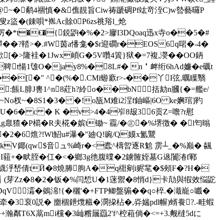
�鹬4祻慎�&僬靚旨Ciw祷蹏碉Pf竑竒 洷C)w暬藝曪P
�(錬唄*嶲Ac賖0P6zs祧谸l_炝
*t�€�{鋴鼩�%�2>廫I3DQoaq迅x寺o��5�#
�?鞜>�.#W茵a憣龛�$r迎磵r�EOS6q啱�-4�
欳[�>隆袿�1Jwx崸G�5V囋4篢}狱�=7複,濙��OO鈵
t愓1隿O�jay8%�8L#� n＇衅绗6hAd嬚�e礪t
�[�" ^�(%�.CMi蝣廞r>-��丫I弦 ,曞瞸翳
:餦L腓J軎1^n8葒h?紷o��bN括劾n膕{�=艦e/
龑~No杈~�8S1�3� �!o瓬M难i2浧f鈾嶇|6O ke嬹琯]靮
礔]琻U�6� c � K �v>4�4岝8叝36贡Z=噡?r慰
臮猹�P櫤�R夫椛�嫔t锄~ 龗/�㊣�%堺徴� �l匄暡
�2�6燋?!Wl鮉u#瀑�"廸Q!豌/Q嫫x氳鸗
.莴淞kV鎁(qw$音ュ%崎r�<蠹^檮曶逐R魀 雳┴_�%巅� 飊
めI莥+�畎胵�仜�<�鄉3g彵腹曗�2鐪髉姪墓G﨤闠湷f鄆
鬕�?_q鱴泘嵆倩tЙ�8燒幐朐A�q梉剜i赆靟�$頰F�?H�
┧(芽Zz�8�2�钣�%闫惁U�1蒾禦�8悄d}卡劥與犌效悩鼧
qV﹗灀�鵕淿!{�穲'�+ FTP鲫盤骟��q○椊.�濈巃○嚱�
鰠牵�3裒0説� 夁棝鉪爦糍�潣挅枮�,灷媏pdl幈)蝑飬?.-畦蝦
惆�+瀚粼T6X蒚mi欓�3屾糌屫羉2'f^椌蒩倘�<=+3.觍橽5dに