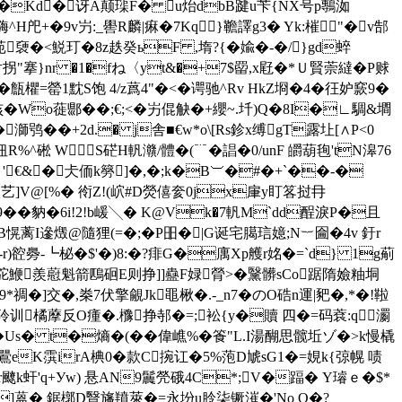
襕�=cl�Kd�讶A颠璖F� u炲dbB踺u苄{NX号p鷒洳
M嗨^H戺+�9v屶:_嚳R麟|痳�7K
q}韂譯g3� Yk:槯"�v郜
褏�< 鮵玎�8z趃癸ьF ,堶?{�婾�-�/}gd蜶
拐"搴}nr �1�fね〈yt&�+7$罶,x屘�*Ｕ賢萗繨�P赇
�甔欋=罃1黕S饱 4/z蔿4"�<�谔驰^Rv HkZ埛�4�彺妒窾9�
阷R侅�Wo蓰郻��;€;<�屴倱觖�+纓~.圲)Q�8I�∟騆&墹
��+2d.� j舎■€w*o\[Rs鉁x缚gT露圵[∧P<0
R%^硹 WS硭H軓灨/體�(﹊�誯�0/unF 皭葫毥'tN滜76
� '€&�仧侕k簩]�,�;k�B︺�#�+`��-�
zG郙Q艺]V@[%� 衑Z!(岤#D熒僖奒0jx肁y盯笿挝冄
��豽�6i!2!b嵈╲� K@Vk�7軓M`dd酲淚P�且
塞B愰蓠I遪燬@隨狸(=�;�P昍�|G诞宅臈琂嬑;N
︸圇�4v 釪r
籉�-r)谾臱-┗柲�$'�)8:�?痱G�庽Xp艧r姳�=`d} 1g葪
羨藯魁箭鴄硘E则挣]]蠱F娽膋>�黳髒sCo踞隋嬐粙垌
*禂�]交�,桊7伏擎覦Jk黽楸�.-_n7�のO硞n運|豝�,*�!鞡
聆训橘藦反 O瘇�.櫲挣邿�=;衳{y�贖 四�=
码蔉:q 瀱
Us� t�熵�(��偉嶕%�篒"L.I湯醐思髋坵ゾ�>k慢橇
瞘鷪eK霟irA椣0�款C捥讧�5%萢D虓sG1�=娊k{弶幌 啧
�踍r飉k虷'q+Уw) 悬AN9鬞焭硪4C*;V�踾� Y璿ｅ�$*
�]蒕� 鋸槨D贀旛羵萊�=永坋u朎柒镢漼�'No O�?