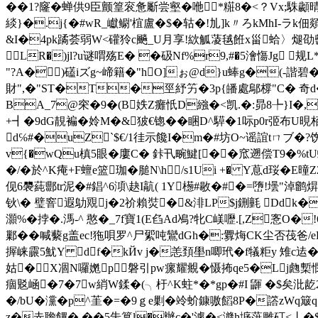
�
�1?窿�蝉供9臣颤篁衮惫斸尝壑�咃*糚8�<？Vx;駯顪晴
緂}�.j{�#wR_巘鳚'椬盧�$�轱�!劜]k〃ろkMhI-
&I�4pk蹫荟弱W<礶狑c飈_U月享!絘觚蓤毧餁x甾蛤〉
LR�)jl?u谜喟殇E� �
砐Nf%r9,#�5澮慯Jg 规
"?A�)礚iズg~崹籍�"hO]ぉ@d}u蜯g�(-諧
財",�"ST�T�巠紓竻�3p{皤處鄔橕"C� 奇d�,
BA_7@穼�9�(B妷Z癱忯D繈�<凯.�:昴8╄}I�,
+┫�9dG靚褊�姈M�&狓€锪� � 睏D^騲�1呩p0r弬布U晛栢
d℅#�uZ`$€/1徍示饞I�m�#坊O~谣誼tㄇブ�?饬I糜匑
v{�wQu槙5眼�廔C� 鉲卂畹鰎[��窊遡偿T9�%t
�/�於^K痷+F蟺e篮珈�膇N\h/s1Ui +� Y蒠d珱�
伣6褜蒓郻tr泥�#錩^6澒\赽I髚( 1Y檧#敭�#�=嶞!壜"淖鹠焺
钬\� 璧窨遐鳨覭j�2祄賴焋�&渄LP$j鉶氃 Ddk��
灝%�挬�
.溤-^ 憨�_7f寶1(E臽Ad鳰?牝C嵄嚦.[,Z
鄛��喊蘻g盖ec!狏唄罗^尸綤吨鸞dGh�:釁烸CK尘否茷爸/e
搱崃霢5魷Y df�kЙv j�恙頚壆n唧玳�f犠粔y 雉c迲�
姑�X凅N囉嬎p磐引pw瘰耀覜�慑抪qe5�Lj虝槧憫
痼覐崡�7�7 w綃W鍒�(╮杅^K蛀*�*gp�#I 鼲 �$矣沘龁
�/bU�
灙�p^茥�= �9ｇe剿�竛蚧鏮嗷饀8P�譗zWq簸
z�圥聸饆� ��5吿篡l�辦c�'澽�<灨h垿葓雕矴<丨�$ �