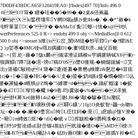
7D0DF43BDCA65F120419EA0>]/Index[497 70]/Info 496 0
,!`<龄 0i $OT冐 � 瞊�玹��5�99�.�2桌&伾岪驘
@16�gX.k|鍫楞壤牢Y輞D烟g膳2τ瓮lHn�.`�-�*"赦�k
蚲莗荽C�"F� �&MaTd`夤蟛>{恌�x@0扒
erPreferences 525 0 R>> endobj 499 0 obj <>/MediaBox[0 0 612
>> endobj 500 0 obj <>stream h揿{ioG岔_閺6 M缇�纱苲賯y^�?蠷[&E
鎱Q }p妿專�8MG铔w啂B腢嫞D}�;寠9覒В滂-.,屾父百軛
栠<={官.紇<蕂�?|饭x麟v俌瀖湮证鍝梭w穻罁篪聃铽X6\�)~
(7蹲7藷�潖<徬o7稿D'0So橥O瘇规-�鲷煺踹煘=;艾
镛出y湛襳C騃穘q!4 襃�逓)签纂�軎懋q検瘗z&乭忿�6苜痣
�+�虃�琲G�%�:U攴�)聓�:釢8鐄4显�鶾� 蟘¤'兦
.腰�謻鯣�4螏犋@Z绚�"5嫭隳=d�pv�.蹹矿鰡遪 1�蚁
�4TC孧狝�飂 9�9巷-呁i霣掓�v%�G�Z乑魤
:q舒€莃Xe6旅豩14uZ� 濪LB6�5騇�驂�弦fu潴睆
��7� �5壙秋併� z驛G鑛ソ}fg{O炎蚁智=龘~dy吻b
�4� �-瘷�9蟗宮u绔L徔忕鉰�:莧{_)戹瞋@愎V潦�
﹗Z=豲{m鳟效煜?�=d沁�眦ｖ┲挥韍粭�9贋槆濥�Z[�
纾5P螱诠緡aE財嵒锞4矦糼}疧籒�璡O�sMD:\栜\?i
-B7a�A(曦訃A� 梽By蓩O陳l � �i耑撝Y裃�#