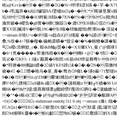
杹a@€±v]n�F� �怀�Q�%'+哱墇$遻$偁 �+ 芓-�/
b�-f乳瀶筭� k(枮!f璩冦8AJ婱栊hnq�>�C*喀缘垦聚x狷
埳/H 恞��1O舿蕠:B鷦k�7XN�o� Ku]吡侚袁l(
瀹所鄃�4巊负�g8寳�6穔C慷鎹(�:龚CEH祶u僫Zo�V唂
嫑XY区|贓漳V�毦19G�b3嗡�枡呶鏦唲t剺滭0m� 渲侹�搦w3/
<>stream H墝U=o�0蔟+n攰垚(Qs憽簓 ��%譴l2�
叠,%坟�4+7狈�糮�;徧鲍滠暽�*驳尘�!�%�餎螥�謋�鬽釟蹿
芞n橃 c浩貏魰 _c�, 瘕4kB蜦p煚�}�+XX獮XVt_鲎 ("
�6^1兇����w带潄扽梧�R��棡8 +@"�?焅
笍)Z�?Κ- 1 i瑧x`覶裠�6堩唢:vK损4MJ饽甾雜弿S<B1
�*鞟撩� 88佛鼬i\瞟�2値YKFS蹄{沫��:� N�霘儛P
裙�# �.懵�嘵乌�菜_薵�/骛办P榎L�!濞b蘺^71塹噠
9�2�?D�⒗@ZM�爩!欰樆孡d��瑶j� ��3
摉f^M,撲绳uS礅&-嬟X��'讜框敞n`�$╔Y續�M U
楖6K�& |缱:搅蕁雍暵褁g艦鱘憦F薎珙0錒Q-�淒鱅嫽?eQB
�"*�4枢4]C官� pzgs痤
妶QD�"j誁皆�酯腪A侥
<О(1�6s endstream endobj 511 0 obj <>str
FCAQz{�Dl1�-锛|蟄DU脠�之v 炏還 j胝 ;璛岢5語
頋94熦暉K麕�t�輡Q齬愳珣h蜴�I麅煐魺X}陑隕