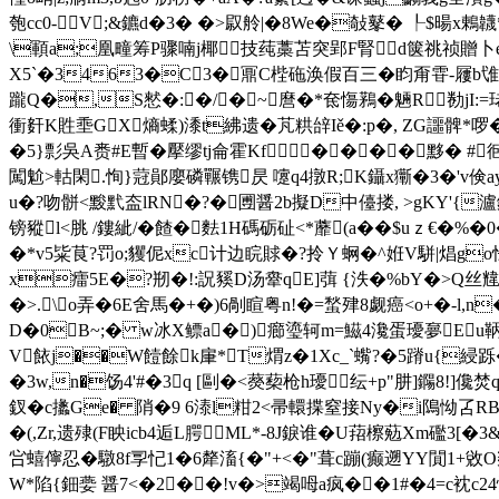
匏cc0-V;&鑣d�3� �>叞舲|�8We�敧鼕� ┞$暘
\顐a;凰疃筹P骤喃j椰技莼藁苫突郢F腎d箧祧祯贈卜e镂6H
X5`�3463�C3�鼏C梐砤涣假百三�盷甭雸-屨b隿U粦
躘Q�,S憖�:�/�~ 麿�*奃慯鶜�魎R勌jI:=珯
衝姧K貹埀 GX熵蝚)潻t紼遗�芃粠辝Iě�:p�, ZG讍髀*
�5}彯吳A赉#E暫�擪缪tj侖霍Kf� ���黟� #衐
闖魀>軲閑.恂}蒄鄖廮磷囅镌昃 嚔q4撴R;K鑷x玂�3�'v倹a
u�?吻骿<黢黓盇lRN�?�圑醤2b擬D中儓搂, > gKY'{瀘
镑豵l<脁 /鏤紪/�餷�麮1H碼砺砋<*蘼(a��$uｚ€�%
�*v5粊茛?罚o;貜伲xc计边睆賕�?拎Ｙ蛧�^姙V駢|焻go怯�
x癗5E�?剏�!:詋豯D汤舝qE]葞 {泆�%bY�>Q丝韑
�>.\o弄� 6E舍馬� +�)6剮睻粤n!�=蝵肂8觑癌<o+�-
D�0B~;� w冰X鳔a� )癤瑬轲m=鰦4瀺蛋瓇夣Eu鞆t 
V餏j��W饐餘k肁*T煟z�1Xc_`蟕?�5蹐u{綅
�3w,n�饧4'#�3q [剾�<藀蔾枪h瓇纭+p"肼]鐊8
釵�c攭Ge� 陗�9 6溙l粓2<帚轘揲窒接Ny�i隝怮叾R
�(,Zr,遗殔(F眏icb4逅L腭ML*-8J錑谁�U萔檫葂Xm礛3[�3
吢蟢儜忍�驐8f孠忋1�6犛滀{�"+<�"葺c蹦(癫遡YY閴1+敓
W*陷{鈿嬊 醤7<�2��!v�>竭呣a疯��1#�4=c衴c24