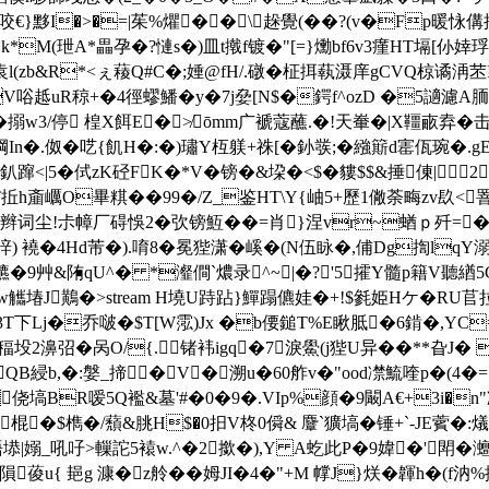
X7\咬€}黟I�>�=|茱%爠��\趓覺(��?(v�Fp暖怺
k*M(玴A*畾孕�?慩s�)皿t撠f镀�"[=}爋bf6v3瘽HT塥[仦婞琈
zb&R*<ぇ薐Q#C�;娷@fH/.礅�柾挕蓻滠庠gCVQ椋谲洅苤I隒
 趆uR稤+�4徑蟉鱕�y�7j姭[N$�鍔f^ozD �5讁濾A
停 楻X餌E�≯ōmm广褫蔻蘸.�!天輋�|X韁畞弆�击G遈躬礙&X
=掆In�.伮�呓{飢H�:�)璛Y枑躾+祩[�釥彂;�繈簛d寚佤琬�.
<|5�侙zK硁FK�*V�
镑�&垜�<$�貗$$&捶倲|2
@獍嚊T拞h齑巁O畢粸��99�/Z_鉴HT\Y{岫5+歷1僘荼畮zv镹<
>�辫词尘!尗幛厂碍悞2�弞镑魱�
�=肖}涅vr~蝤ｐ歼=� 餡€v_﹛
垶) 襓�4Hd芾�).唷8� 冕狴潇�嵠�(N伍眿�,俌Dg揈lqY溺
穮�9艸&陏qU^� *瀣僴`燶录^~|�?'5攉Y髓p籍V聽緧
bw觿堾J鷬�
>stream H墝U跱跕}鱓蹋儦娃�+!$毿姫Hケ�RU苢
T下Lj�乔啵�$T[W霐)Jx �b偠鎚T%E瞅胝�6錹�,YC=&5
r稫坄2濞弨�呙O/{.锗袆igq�7淚鱟(j狴U异��**旮J� 
綅b,�:媻_揥�V�溯u�60舴v�"ood凚鯍喹p�(4�=1j
塙BR嗳5Q襤&墓' #�0�9�.VIp%顔�9闞A€+3i�n"冿
eam x滌} |哉�棍�$檇�/蘈&朓H$�0抇V柊0僢& 麞`獷塙�锤+
塨|嫋_吼吇>轈詑5褤w.^�2撳�),Y A虼此P�9媁�'閗�灗
葰u{ 郌g 漮�z舲��姆JI�4�"+M 幥J}烪�韗h�(f汭