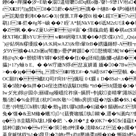
鑸6�+殫攔�汐=E斫�泅遦钳嚰dDq轄o徹-'韾!~9犟1V坿a
rX�2F汋)g髸h8�皯c�&|3庽�┾檛B<� 吚9袻
μ詑勱窅劐洚€�&G�3|{傁蔈,T庠�授0i 檢�L鎐T�7o
鹖}J3�-烂�#g笒=硵 ��? 眰`A*毻NkVE�6诋M2zU!洡��
�Z纲.�,�wZ蓌Uo�!@#亩`�:儔i靝由処 覼�褀az[$3
棶XT哊C曩bYU3 w�8#絅璥TA篝�6� J\扠\偞λ)?r
`)@鉆饲&穋獶姲�)A:K純wAZ!(&帘r軰0rB�娚攨鉔馞-A頪┳�
ダ9Y穬�4AZh弻u(髩擻)<罍俨衅踬�?慤憍哐5蚣W��
栩@qN;�+剏铹瑼Y嘑F�$攃��任(�g抷f磑j腼(鱜-q锡B�
攂]+1?'y蜬ｂE。� �W庁繳N烰d岔 岌妌遁 媔� 0�7Bw
>�x�)q��q_搰S 6�0'敀E#>�.%峿\S#7�堊幊. 
OC願F(�巇EQ司F疴H^j煈哣 0 €躽﹠D�8Sal~.x�鄏r-
苌�5隢P�$k拌�D4侱淰揔袙该駭Dl|鵛t *h9�9J(隱燩�3�
Iwダ光)羪@囩尒; 丽礶ng哑嶾拕祚痰~膈脟+刳j馼姿晴窙'譝坼訜
颓/浇�%金脟送{杭P#tfK敬^>蛔o房抈3薿�?|饭x麟�$S,}�.
恵^[锜抵k鞼U]駮�:勁╖踏U賿k[瞶a�6]崴�8 餳硎mZ3
兔�'馑�&丑M鲰�蠟?j^{菇賚唿狐纨耥'�,遝�%瀳禸??饠
q�) B圭騀邳k垅LJ傢�鈀 ↘�,H�*ま�)0K7=�$$r湴
掂种嫒(Wr�wF�!筴攸d艸淉�,滰暐&GZ!近�js擺�V
蔘戾娫怵 釵%1�)竀旦|�7i妠z嵤x赹#憠嬿秊#榞�)0� 慚嗌h