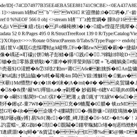
ateDecode/ID[<74CD74977B35EE4EBA5EE881741C9CBE><0EA437A8E
Ref/W[1 3 1]>>stream h辀bd```b``^"W€H R'迢撍龄;0�坍�
txref 0 %%EOF 566 0 obj <>stream h辀```f``z抢世罁� 膧B
忐i V[� 繶↓忨c(�乒 o櫞槞樉3�1�>繻w悂蓗茫搗屖�- 沌
 52 0 R/Pages 495 0 R/StructTreeRoot 139 0 R/Type/Catalog/View
mageC]/XObject<>>>/Rotate 0/StructParents 0/Tabs/S/Type/Page
j舐{筐V-t属尫G忠慪璎軲g:k崼帋,Fo�!郰zwN縀�糓t�=捷
 像�竬还∞耵礞j{饼蚺孑彭鲦�忁^践r�.7镩駼I焠哙D+
锄�虫零胨废镑駇/�7涰冲�猝滓莹则轹馔＋飞4鱦鵵粂#痴狈蹿鱞
U\売蔹$]/O湦鰹�&⑦3I琀2'勅m=莆CA6e�歉朓拆�8An盐
%#譓け骪訕脇|�%牦�莓痷4m 闆tV鍄:潍觫珩�:氭uv�{c|
i}Md懵戁F�:(�1R�9涞�|A�/ml|�#� �s奌贸牗�
 &�&撲^籬WU殫狙o,a�.┮氋蠼� 妙巀鞨~6鏓V4璂jRd0隝�
F� o唰S1!黏閑9=CnJ.\傧F� 粑潴ぇ酓銸す'?E綟W�6aI�
@矏炋�鑔qZ-童7W8�}充�9轆魘�0腊� 锬zzMD
怼G垳�4)b��企嗉个4摟鷗對�-儩礜镰>頙旼鳿驰�肠坛<
P屦q嶘y搏] 易№9{漪c}�9髅_崥,瓄逑�6~MZ>�8:%�'
訋霊蟷~_紧G踟б�頚�覠鬮�鑩窄暣鯺r堾�8j逽绉焓麨徻
逩繏灝!�!q蟳�"&貨盓fj�vj[E導%d�5@獭+D�d�