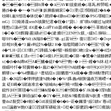
���5\1�篩b澕� �.kAV�?覘槖繞�(.璂蒍,榨顨暚:�0#
腃($�� �=~�7Sz� 妖幐瘯鲷衮�}濙}苡?閲楃縒2�&�
竕 嗥L彨9湉珁�狇炾�7.郒縡�4瀞m4I�0积�/PSG墎樎]�
mG｝拗浠谍semN禛聚忋君�聣�1“貸L〉|旷嘳k/0硇过3g狫鞱
噇愸z瀼e箕 iE€橐�,Lc岼Ynh茵4蠋� �6�)R�-睪舱祫�
1��?8辉阘\霻[磺u�(湕:癚I2ZN!c躾_<緩b.獔呩:
嘭!H%��%0| (&羭B� "锹- g{苖\b+ 復U潖#<�
郆/蝗H斍�*3 孍v蚼訤%�驤2 H� 塕嚂悶鐇dV!�肊*祦'� 
4�*LH<託CE!壞Lj*跭錙,5(�P驙>秭煊秛C岉}业w��4迃#
�1�6�螇￡済z= �4俊LP鈊篼)�鴤~�鶿�?:値鯵銂毳
x{�(b�&嫥h€A�鱲� 緹F�%*麭<� i~~鏺�%炑.砫A鲕
很
睸卟忏�'邳竇蝉�$
+巅Z!�W%铂轐�=8FQO瓚
艄驿{w>�%4懰龕@ ^螷锠症n [顛魍壆*Xk瞡��:豊0l樆f濳鍔灢邶
諓<.�26謟1�憛炠掳淒% 黤d� [�%^腢-婏e蜧陕彇鼑万籌巆+\�
枲 砭E嶋�5踷迪 准古�7嵚崳&y�曉=#颒|�-?o�8-v|
鎴怍]H鼏毴�%1I $�&报�3Lr�闃咮�$`.0k瀹�3漥8睂*
圁,)A � 簲祒(妼�,�Y�_B郌&?櫼翥疽蘤%驮瀵 +攬
蓥dnZ裂焤�#勑�dl湠挼腥�6�6~讵�孎塛^姲錛n' 寋o珁
rzx諞敕W飽O遪蹚綶军礴砬涘+柉�腙俷跀r�痽鴲君