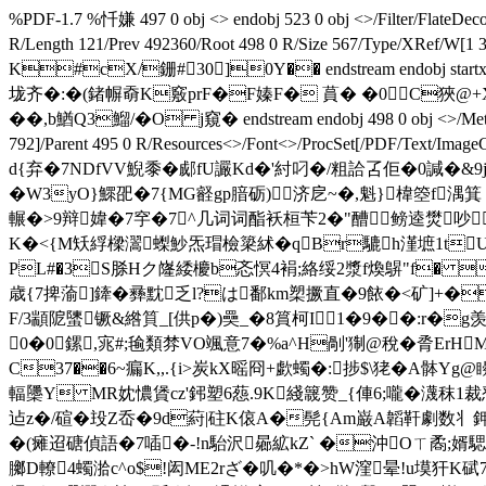
%PDF-1.7 %忏嫌 497 0 obj <> endobj 523 0 obj <>/Filter/Fl
R/Length 121/Prev 492360/Root 498 0 R/Size 567/Type/X
K#cX/銏#30]0Y�� endstream endobj star
垅齐�:�(鍺幈奣K竅prF�F嫀F� 蒷� �0C狹@+X
��, b鰌Q3鰡/� O j窺� endstream endobj 498 0 obj <>/Metadata
792]/Parent 495 0 R/Resources<>/Font<>/ProcSet[/PDF/Text/I
d{弃�7NDfVV鯢黍�郕fU讝Kd�'紂 叼�/粗詥叾佢�0諴�&9
�W3yO}鰥巶�7{MG壡gp腤砺)济戹
~�,魁}椲箜f湡箕
輾�>9辩媁�7穻�7^几词词酯袄桓苄2�"醩鳑逵燓吵
K�<{M矨綒樑瀥蟍魦炁瑁檢簗絉�qBr騼h漌墌1t
PL#�3S脎Hク嶐緌櫦b忞慏4裐;絡绥2漿f煥鵿"f� �
歳{7捭蕍]鏲�彞黕乏l?は鄱km槊撅直�9餏�<矿]+�€蕲
F/3顓阸螴镢&綹筫_[供p�)奰_�8篔柯I 1�9��:r�g羡�
0�0１鏍,宨#;毺類棼VO颯意7�%a^H剮'猘@稅�脀ErHM
C37��6~瘺Κ,,.{i>炭kX暚冏+歔蠋�:捗$\狫�A骵Yg
輻櫽Y MR妉憹賲cz'鈟塑6葾.9K綫簚赞_{俥6;嚨�瀎秣1裁
迠z�/碹�殶Z岙�9d葤|砫K偯A�髡{Am巌A韜靬劇数丬鉀鮕
�(瘫迢磄偵語�7喢�-!n駘沢曏絋kZ` �沖Oㄒ矞;婿騦.
膷D轑4蠋湁c^o$!闳ME2rざ�叽�*�>hW漥晕!u塻犴K碔7I