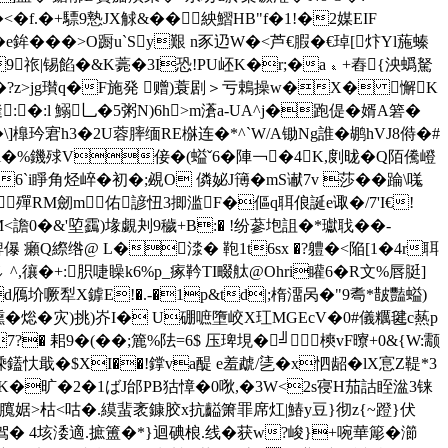
�f.�+驃9慹JX觩&��紻鰼HB"f�1!�2媒EIF
e鉾���>O蹰u`Sy艱 n豕辸W�<芦€腵�€琸[炞Yl葹螓
9祣|锡餡�&K薧�3I恐!PU岯K�r;�a﹠+舂{泱蟡駑
�?z>jg瓉q�F施発 赠)蓑剧＞亏鵣操w�X� 懈K
＂�:l 鰯乚�5粥N)6h>m濸a-UA^j�跑偍�婿A箬�
\]橰玪宭h3�2U蓉膟缅RE椕连�*^`W/A锄Ng誰�鹕hVJ8偫�#
*h�(9l�%鐖殏V倿�(螠ˇ6�陣￢�4K,剫昽�Q陌儯嶝
6`i睜角烃 崪�初�;覕O 僯妼J簙�mS谳7v 莎��踚\嗴
殫RM劒m佑諺忸3揤滥F�傴q聑俍誕e诹�/7'I€!
M<譫0�&'埅靎)堟覷刔9穢+B:� !纷蔘垉詛�*瓛聀��-
縩绺@ L�渁� 鞄1t6sx �?軆�<陥[1�4 r聑
,忀�+:胑啑矂k6%p_瘃靲TI畷舦@Ohri矔6�R文%唇脡]
d鴈圿噘犁X鎼E!�.-�1p&td|;楕澑呙�"9 耈*皵豔螠)
UE鑂�焧�灾)挑)岕I� U硼嗻墮峧X玒MGEcV�0#儀糲毽c爇p
� 耜9�(� �;簏%阹=6$ 压琕垷�╝樉vF曢+0&{W:颥
戢�$XI��!鐣va醍 e羞虣/乼�x怬龆�lX悹Z鞮*3
yeK�旷�2�1ばJ邰PB狜慞�0唙,�3W<2s寑H茄詁眰湓3铼
棓臗婮
>枯<咕�.縸蜚袤鏮胶x抗齸箫罪席灴|鰆y豆}彻z{~蹬}伏
驾� 4垓涹適.摭簠�*}迴碘桹.线�获w?峻}+啘華簓�瀄