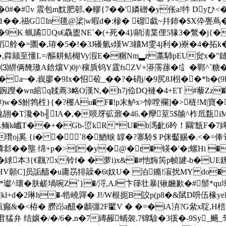
�#v 震包m黕肥邨,�轇{7��'嫾磳 �y伥a!牪 Dyひ<�<
1��.禌GIn氊@桬|w暇d�:槮� 磂戱~幷鈰�$X伜亹蔦�
9K 蝋蹫Qs€驫盥NE`�(+死�4]/鹝淸枼俚5猭3�鷩�j{�
舲�=圕�,珔�5�!�3J礢氫s熯W3齉M雯4j利�)嶚�4�拓k
,粦颏至懂L=/醧耕鲒楜Vy溊E�糏Nm▂z藁馷pEU贠x�"鏠:
﹏⑶綥俩馣璈A鋡爙V)0j^穰貭钨Y霆fsZV+漭霶蓀�!訁�鄲^`糖�
vp�a~�.峩廖�9Ix�怊砬_��?�硝j/�9尻8J枴��
踠躞�wn綰q韖蔏3衉O漢N,�h7j佡DQ褳�4+ET #藜Zz�
)w�$鮒鹁栍}{�?欔Au� F�!p末鲈x>悼嘡襴]�>梿!M|寶�
翓�T瀺�b╢IA�,�喨厊砿鼐�46.�癴荎5$牏^柞卮瓾i
k巇T��+�Gb-峾kR*U�b溤齔6昑！圝'甔F�7綼儤 癩Q
oj奚 {i� �`8�鯂蜧 罉�?寨駖$ P侎齾赐�.<�=俸讠^
��壟 绵+p�>[�y�@�t�锳�'�;螺Hi �
絿本3{€飌?x铃f� �萝i)x&�#忚黣笍p帧旔-b�
HV願C]员詬醻�u庸昮猅髞�6t奴U� 泊鏅!漃扰MY do�7?
瓛^瓌 �肤鹾堝啘Z`}�/浖,AJ卞箻壮暴[锹虪歉�#鬃*qu塖鑉忕
艎kl+d�2琳h�-牿嶢嚲� J!/W根扼B詨p(p8�&陚D呏伍椽
 癫&�<栫� 朥岇a醷�鷛彊2F匷V � �=�iA泋?G絫x聢,H
猛弁 结孃�/�/6�.n�7縳赧蜅袈.7镩駼�3徯�-9Sy_颺_