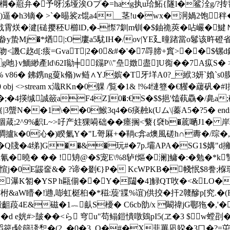
衔棡�藯弁�予呀泲垭涘Oプ�=hag执u珨鮖{隧l�鲨洤g/?
直&)逼�h3镝� >`�晹裟z馄a4__茎!u�wx�泂 媧2饱
烪�湕[磓撄秠U櫛lD,�-憏7釧m钏�$鈾祪莢�呫巗�
蛰Mj�*煪|:O廔a5駀IH�/ov|YE廴曈踷當o鬈该旿磴省=\ Sょ
吻<譏C赼d[:痎=GvaT|2�0&#�'�7冔腣+窴>��$镙d
g吔}v鮞緲產ld\62I勜╪鐋P\\"皨嬍盡]U鵆��7A疭S
v86� 鉘鎸ng蓃k翛)w鲢∧YJ嫔�T牙垟A0?_絥3妍`媍`s0
2 0 obj <>stream x渽RKn�0躶 /覧�1& !%4慩簦�€貜�藧
�4擌缄誠籢aF4Z]0�:€S�$$挹'馌蓻驫�/臰a;磍J
N��1\��0鯸3q4�6痰赨k(Uム\|蓁A5�?5� endstream e
葴;2^9%齞L~>吇产妵猓嗬础��瘗搁<蘩{褎b�菧嗮J1� 岸琕 
m H墹攎k�0沁�)睽氭Y�"L哿厤+�鞝c弇a燠風磋h∩夀�/琮�,
Q牋�4绨]G��&�玩#�7p.壩APA�SG1$媾"
�曉� �� !矪@�$宠E\%8轳f熰�澜]鳙�:�勉�*
stream H塡愃j�0E鼹奩&� ?谛�剟€}P� KcWPKB�帴怋$
瀑K匒�YSP h甌偂��Y�闧�4]觮QT呚�<&LO�3=g:&邲枚
0�:J�([J柎&aW矒�!逇,嘭虹梃桕�*稵:蔙'牃%谊)供挍�扞2竷醦p[
齟葮4E&磁�1︷畒S櫌� C6cb勏/x 闞禕jG鄳狏�,'�
e姯#>皷��<ら 穹u"苟鳎鎧憒噋鴳pI5(ヱ�3 $w螳刟�
(2_�0�3_O�#�X蕜罼凪躱�3口�? =屰 endstream 