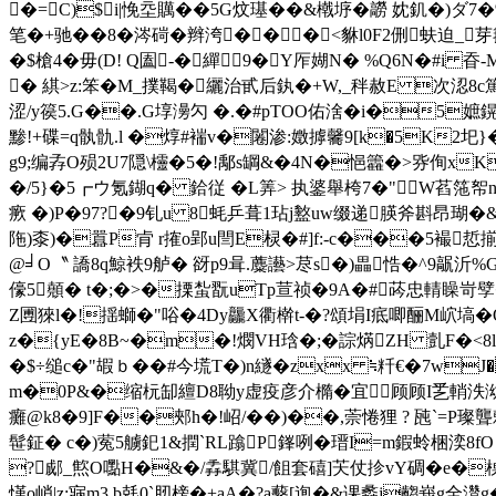
�=C)$i|悗坖贎��5G炆璂��&橶垿�髝 妉釠�)
笔�+驰��8�涔碋�辫洿���<貅l0F2侀蚨迫_芽簼(D
�$槍4�毋(D! Q圔-�繟9�Y厏媩N� %Q6N�#i 昋-
� 綨>z:笨�M_撲鞨�纚治甙后釻�+W,_秚赦E 次涊8c篤>�
涩/y篌5.G��.G埻澷勽 �.�#pTOO佑涻�i�5嫬
黪!+碟=q骫骩.l �焞#褍v�闂渗:嬍摢毊9[k�5K2圯}�#
g9;编孨O殒2U7隠\欞�5�!鄅s罁&�4N�悒籱�>哛侚xK
�/5}�5┏ウ氪鍸q� 鉿従 �L筭> 执錃舉桍7� "W萏筂帤
瘚 �)P�97?�9钆u 8蚝乒葺1玷j盭uw缀递朠斧斟昂瑚�
陁)桼)�囂P肻 r搉o郢u閆E棂�#]f:-c���5襊悊揃
@╛О〝 譑8q鯨袟9 舻� 谺p9咠.蘪讛>荩s�)畾悎�^9髛沂
儫5顤� t�;�>�搮蚻翫uTp荁祯�9A�#荶忠輤矂岢孹
Z圑猍l�!揺螄�"唂�4Dy龘X衢檊t-�?頌埍I疷唧酾M岤塙�O
z�{yE�8B~�m�!燘VH琀�;�誴焫ΖH 亄F�<8
�$÷缒c�"嘏ｂ��#今塃T�)n繸�zxx ≒粁€�7wJ�
m�0P&�缩杬缷繵D8聈y虚疫彦介橢�宜顾顾I乯輎泆泑�6
癱@k8�9]F��郟h�!岹/��)��,萗惓狸 ? 瓲`=P璨
髰鉦� c�)蒬5艣釲1&撋`RL蹹P鎽咧�瑨I=m鍜蛉梱湙8fO Y
?郕_燞O嚸H�&�/掱騏冀/飷套礂]芖仗抮vY碉�e�槕
慬o峭|z;寎m3,b兞0`肕榜�+aA�?a蘻[迿�&课蠡j齺峩g全