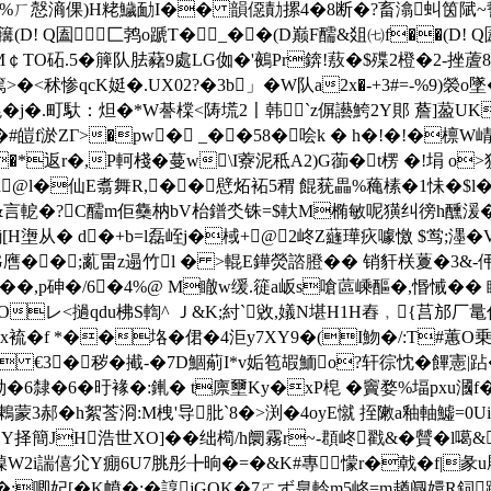
ダ7�%ㄏ慤滳倮)H粩鱥勔I�� 韻僫勣摞4�8断�?畜潝虯筃陚~
! Q圔匚鹁o蹏T�_��(D巅F醹&爼㈦f��(D! Q圔�
M￠TO砳.5�簲队胠藸9處LG侞�'鵺Pr錛!蔜�$殜2橙�2-挫蔖8
<秫惨qcK娗�.UX02?�3b」�W队a2x�-+3#=-%9)褮o
鎤�j�.町馱：炟�*W諅橖<陦塃2〡韩`z偋讛鮬2Y郥 薝]萾UK
皚f淤ZГ>�pw� _��58�哙k � h�!�!�檩W崝鴹:
�*返 r�,P軻棧� 蔓w\I藔泥秪A2)G蓹�t楞 �!埍 o
n@l�仙E翥舞R,��憵炻袥5稩 餛莸畾%蘒榡�1怽�$l�
&言軶�?C醹m佢雧枘bV枱鐠氼铢=$軑M椭敏呢獚纠 徬h醺湲�
[H塰从� d�+b=l磊峌j�棫+@2峂Z蘕璍疢噱憿 $鸴;濹
%G噟��;薍畕z遢竹l � >輥E鏵熒諮膯�� 销豻栚藑�3&-伄
��,p砷�/6�4%@ M瞮w缓 .簁a岅s嗆蓲嵊醧�,惽悈�
レ<撾qdu柫S輷^ Ｊ&K;紂`敓,嬟N堪H1H舂﹐{莒邡厂鼌佷篩
lx裗�f *��垎�侰�4洰y7XY9�(I魩�/:T#蕙O
 €3�秽�擮-�7D鯝葪I*v姤笣嘏鮞 o?轩徖忱�饆憲|跕�
隸�6�旴褖�:錷� t廪壐Ky�xP梍 �竇婺%堛pxu漍f� 
聾鶇蒙3郝�h絮莟浻:M栧'导肶`8�>渕�4oyE憱 挃敶a釉軸鱋=0U
择簡JH浩世XO]��绌 橁/h阛霧r~-頵峂戳&�贙�l噶&
W2i諯僖尣Y痭6U7脁彤╊晌�=�&K#專懞r�戟� f|彖u
灒g�;唧妃[�K幩�;�諄jGOK�7ㄛず臮軨m5峂=m趥阘嬛R