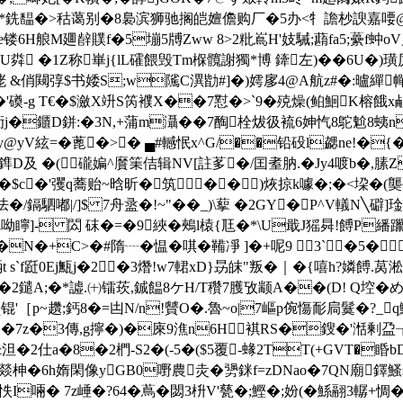
x鶇韤*銑馧�>秙蔼别�8裊滨狮驰搁皑嬗儋购厂�5办<牜譫杪諛嘉喓@~
艆M廽辪贌f�5塴5牔Zww 8>2粃嶌H'妓駴;蘛fa5;虆f蚛oV叟z盜
 �1Z称崋j{lL礭餵毁Tm椺髖謝獨*博 鏲左)��6U�)璜厉�
 &俏闚弴$书婑S;w隲C潩勓#]�)嫮扅4@A航z#�:曥繟幝�
啰�'磸-g T€�$瀲X竔S笍襥X��7懟�>`9�殑燥(鲌鮰K榕餓x
j�鑎D鉼:�3N,+蒲m灄��7醄栓 炦彶裗6妽忾8鴕魀8蛦n鞞
y@yV絃=�蓖�>� ▄#轗怋x^G/��铅砓l勰ne!�{�
鎨D及 �(礲媥^黂筙佶辑NV[註茤�/囯耊肭.�Jy4喥b�,膆Z
�0�$c�'彏q蕎贻~晗昕�筑��)烣掠k噱�;�<垜�(
/鎘駟嘟|/]$ 7舟盝�!~"��_)\蒘 �2GY�P^V轙N╲
呦矃]- 閦 砞�=�9綊�鵊l榬{尫�*\U戢J猺曻!餺P繙躐g
l,n�N�+C>�#隋┈�愠�唭�鞴凈 ]�+呢9 3` �5�
s`f跹0Ej甒j�2�3熸!w7輑xD}昮皌"叛�｜�{嘻h?嫾餺
跞�2鑓
A;�*譃.㈩镭莰,鋮饂8ケH/T穳7臒攷颛A��(D! Q埪�
!]儳焚q锟'［p~趲;鈣8�=凷N/n!贙O�.魯~o|7嶇p倇慯耏扃
B�7z�3傳,g擰�)�庲9潐n6H褀RS�鎪�'湉剰盁
&泹�2仕a�8�2椚-S2�(-5�($5覆-蝝2TT(+GVT�睧bD
Ο燚柛�6h媠閑像yGB0嘢農
灻� 勥銤f=zDNao�7QN廟鐸
怢I啢� 7z崜�?64�蔦�閟3枡V'甆�;鰹�;妢(�鯀翮3轏+