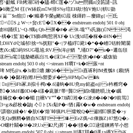
抟窞^齬蛌 FB烤湖砱�贐-蟐C莲�/ヅ3u閅軄n洨笏譴~訊
秚�li黴坕M 彺{W絊鋎mW排S%y琂EH歊!拍V炮U{輁U勋
鰎Ｎ畄￣$n煊[ r�!糍摹乍榮g颵6葮 梀緷鈼︷瘿鍏g{>氐
W~:+贠cE'�X�� endstream endobj 501 0 obj
鎗Hl踊殀],'~Q-!蠇q Qb-屏�#� aR-壠乊s氏旆()N/渇
� >楀�1蜇`劾�(T$膨d咰恝泂XF� Uc洩!d瑫�糘�4HN�
膜;DHYd尐珹邿!捨=%抚顮"�<|ヲ橀綒毙1�*� � 嵖铦舲闡灁
矾�#I摠)Xc咸屿9SUG黽訄:RVJh洠@鰌〝,埇D7"�u�=邐缶頎
u靟毯槷崷萟岇?L�i浨#-r 甃侪)�#�'-威伖骀
ndobj 503 0 obj <>stream H墹T=k�0蔟+nt
M托@x.�3z歎爊 嬸Q6�jyr譶谞利fM煮瓠8 {廭[怲
&� ]�鄡J裎(暩J\s禦委)F�yHPMpw\�&
d擁 r@iFh冢,B拟╉橁r�.6潚钩�8U尭my錎盗e@ e枔糌窍�
k讐�3&H谶0D4�4漾�庛脈!'帯^龔S嫍b犤靘暊,沇�\瞩
8誊;椺琏襔伩�:�0�蝞 ∏裍VV爫�7J繗溎�:G淶;8�4�?�9前骂
�鼬j 亽ト[Xc駘P�<恓{霿€�w� endstream endobj
究.�(F譞嶺Q綀�!/ � 肮€�'煯`晫猟PU癨蛻Q�巚槨髕委�>y
兂Qa恻矟� 猶自N騂T3�-EeZ傌+d:俥旟Z}87悠Q�;-
O蠴籵鬫�!#�2P,Ux�2尺j莾`}��!撔�;逯懦鏯將竿小想
endobj 507 0 obj <>stream H塼T羘�0 谨+x磤Y%K