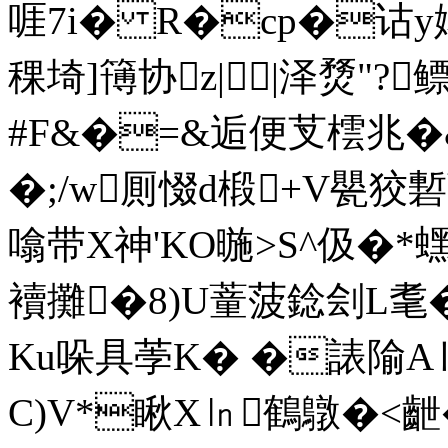
啀7i� R�cp�诂y
稞埼]簙协z||泽熃"?鳔
#F&�=&逅便芆橒兆�
�;/w厠惙d椴+V甖狡磛
噏带X神'KO暆>S^伋�*蟔
襩攤�8)U蕫菠錜刽L耄
Ku哚具荸K� �諘隃A
C)V*瞅X㏑鶴鷻�<齛