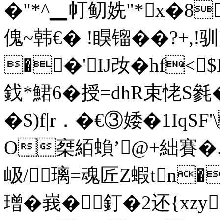
�"*^▁帄鱽姺"*x�8
傀~韩€� !瞁镏��?+,
��'IJ妀�hf<
鈛* 鮶6�授 =dhR束恅
�$)f|r．�€③婑�1Iq
O椉絔蝜’@+絀賽�
岋/璃=魂匠Z蝦tn�
璔�峩�釘�2还{xzy