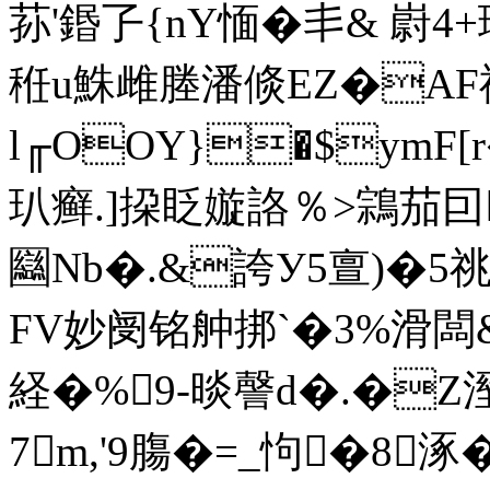
荪'鍲孒{nY愐�丯& 嶎4+琩
秹u鮢雌塍潘倐EZ�AF禈
l╓OOY}�$ymF[r
玐癣.]挅眨嫙詻％>鶎茄囙聤
圝Nb�.&誇У5亶)�5祧
FV妙阌铭舯挷`�3%滑闆&!
経�%9-晱謦d�.�Z溼
7m,'9膓�=_怐�8涿�