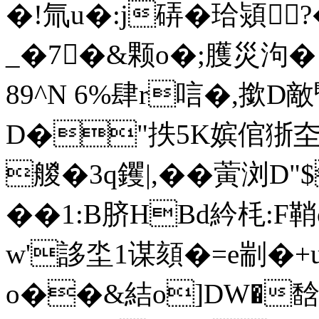
�!氚u�:j硦�珨熲
_�7�&颗o�;臒災泃�!
89^N 6%肆r唁�,撳D
D�"抶5K嫔倌狾圶
艐�3q钁|,��蔩浏D
��1:B脐HВd紟枆:F鞘
w'誃坔1谋頦�=e剬�+
o��&結o]DW�馠 