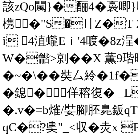
該zQo闏}�酾4�裛唧
槜�"S�〢Z�T 
i 4淔蠬Eｉ'4喥�8
W�龤>剠��X 薫9
�~�\��奘厶紷�1f�
�鎴�佯穃 復� _L
�.v�=b熦/娤腳胚臰鈑q
qC�?奊"_<収� 灻 x 