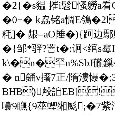
�2{�s豱 摧i髫慅軂a看G
�0+� k劦铭a惆E鳹�2
粍]� 龈=aO陲�){跒边
�{邹 *骍?罯t�:诇<绾s
k\�n�罕n%SbJ龓鏁s
� n銿v撦7正/隋漊懪�
BHB)殸詯EB]!E
囔9瞴{9莝蟶缃颩;�7紫泔