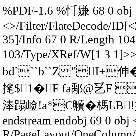
%PDF-1.6 %忏嫌 68 0 obj <
<>/Filter/FlateDecode/ID[
<
35]/Info 67 0 R/Length 10
103/Type/XRef/W[1 3 1]>
bd```b``Z "I+伸
毮$1�F fa鄅@乥F 
淎蹋崄!a*C贕�榪LB
endstream endobj 69 0 obj 
R/PageLayout/OneColumn/P