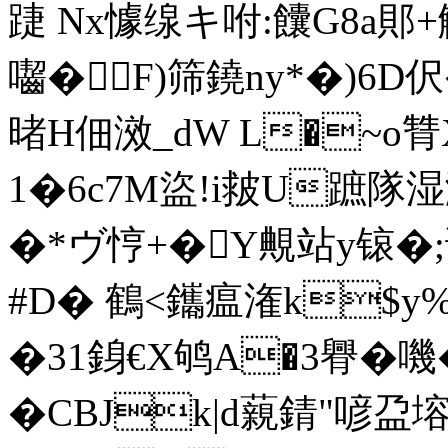
踕
Nx懅缐キ咐:饢G8a郥+
囓�F)筛鐃ny*�)6D伬�
暏H佃滧_dW L�~o
1�6c7M盜!i皳U蹠隊湿
�*ヴ悙+�Y覥站y锿�
#D� 鶴<鑴瘟潅k$y%I
�31銵€X鸲A�3臖�嘰�
�CBJk|d藽錆"喭盁