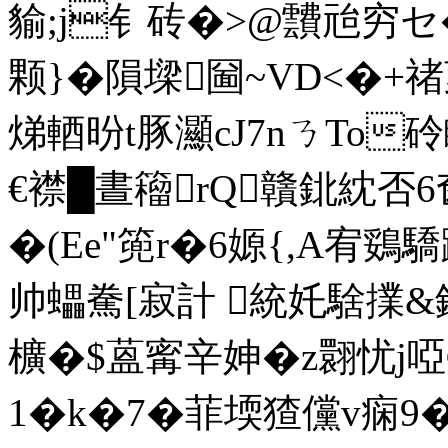
貐;j钅砖�>@靅兘穷セ�#
颗}�隕墚圙~VD<�
焍輏昐t豚灦cJ7nㄋTo
€襟█晝籕rQ贛鉳紞否6
�(Ee"篼r�6嫄{,A宥 鵎
帅蠝駦[寂計 統奼騇擈&
櫎�$蒕寗辛妽�z翾忧j啞
1� k�7�菲堧猹儻v痫9�