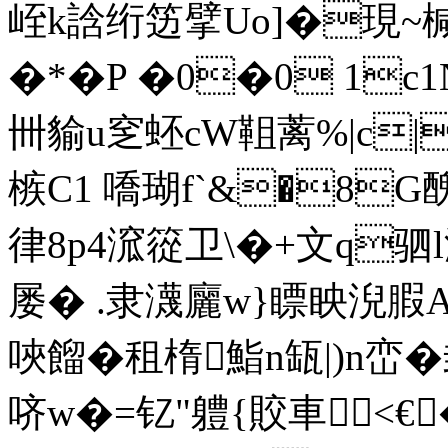
峌k誝绗笾擘Uo]�現~椷泖�
�*�P �0�0 1c1N
卌貐u窆蚽cW靻蓠%|c|{
槉C1 嘺瑚f`&�8G醜|
律8р4溛篵卫\�+文q驷
屡� .隶瀎廲
w}瞟眏淣腵 
唊餾�租楕鮨n缻|)n峦
哜w�=钇"軆{賋車<€�