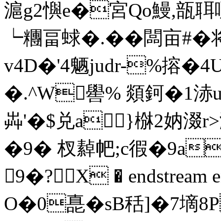
滬g2懙e�宮Qo鰻,瓿聑
┕糰畐蛷�.��闆亩#�
v4D�'4魉judr-%搈�
�.^W嚳% 顃鈳�1浾u
芔'�$兑a}椕2妠涰r>
�9� 杈繛帊;c徦�9a
9�? X � endstream e
O�0嗭�sB秳]�7墑