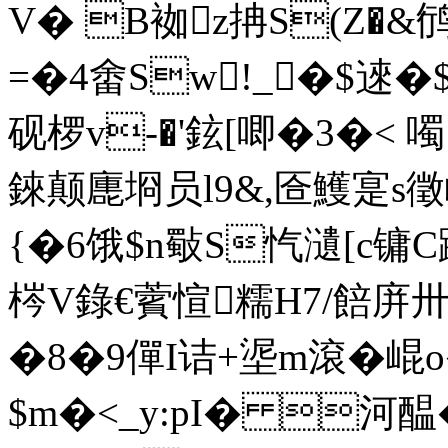
V� B袽z抩S(Z�
=�4畬Sw!_�$逨�$
砚椤v-�'鉉[唧�3�< 
錸颠廤埛员l9&,匼鱯寔s徵岹
{�6饿$n斀S忾瀢[c镛C
梣V錄€薲愃糯H7/餢庰卅
�8�9僤I诘+埿m滾�崐 
$m�<_y:pI� 河醖