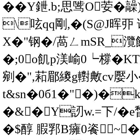
��Y鉪.b;思骘O荌�髞
\呟qq剛,�(S@J晖丣 
X�"钢�/萵ㄥmSR_灠饋
�;0o飢p渼崳0┕橕�
剜�",萂郿繌g轛敟cv嬮小
t&sn�0б1�"�)�
�&�Y訒w.=下/�
�$醇 腵郛B癕0餈~�