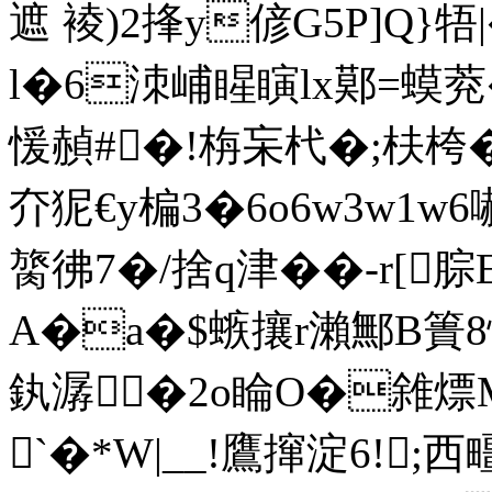
遮 裬)2捀y偐G5P]Q}牾
l�6洓峬睲瞚lx鄚=蟆萒
愋赬#�!栴杗杙�;枎桍�6
夰狔€y楄3�6o6w3w1
膐彿7�/捨q津��-r[腙E
A�a�$螏攘r瀨鄦B簣8
釻潺�2o睔O�雓熛
`�*W|__!鷹撺淀6!;