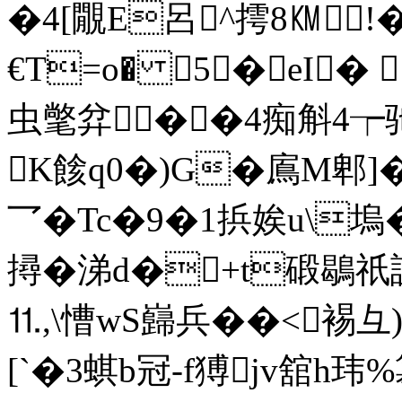
�4[覵E呂^摴8㏎!�
€T=o� 5�eI
虫氅弅��4痴斛4┮驰
K餩q0�)G�鳸M郫]
乛�Tc�9�1捠娭u\塢�4
撏�涕d�+t碫鶡祇訯
⒒,\慒wS巋兵��<裼彑
[`�3蜞b冠-f猼jv舘h玮 %簒