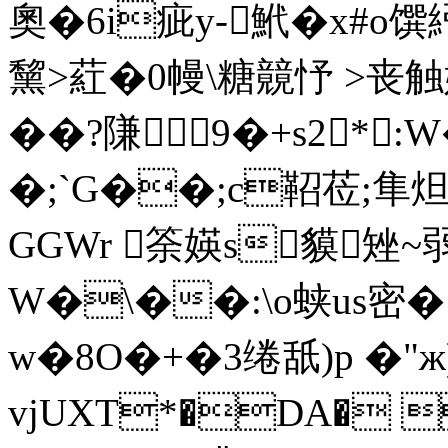
奧�6i疵y-鮘�x#
黧>葒�0幔\糖竸忬 >
��?隒9�+s2*
�;`G��;c鞀莅;隼炟 {
GGWr 筡媖s貘矬~弱
W�\��:\o蛱us密�
w�8O�+�3绻舐)p �"ж
vjUXT*�DA� 