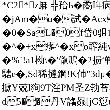
*C2*z厤-╬孡Ь�矞哖
�jAm�u�試�A
�0�SaL�0f岱0
�^�+x痑^�xo醡純
�%`!a1柪\�'儱鳭�
騞e�,Sd狶撻鋼!K伂"3dμ�
擨Y兢l狥9T漥PM圣Z勃苔赥
d5��丹V詺赑[jG愆