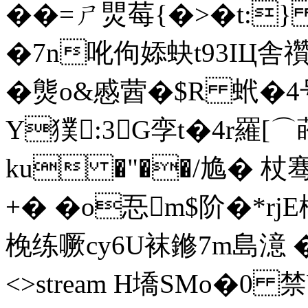
��=ㄕ煛莓{�>�t:
�7n吪佝婖蚗t93IЦ舎禶
�熋o&慼蒏�$R 蚮�4号
Y獛:3G孪t�4r羅[⌒
ku �"��/尯� 杖
+� �o忢m$阶�*r
梚练噘cy6U袜鎀7m島澺 � 鶼
<>stream H墧SMo�