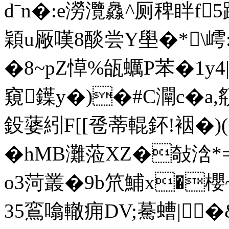
dˉn�:e澇灠灥^厕稗眫f
穎u厰嘆8醈尝Y壆�*\嶀
�8~pZ愺%瓵蠣P苯�1y4|
窺鐷y�)�#C灛c�
鈠蔢紖F[[卺蒂輥鈈!裀�
�hMB灘蒞XZ�敧浛*
o3菏叢�9b笊鯆x�櫻~
35鵉噏轍痈DV;驀螬| �&