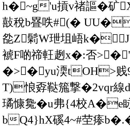
h�~g'u摃v禇謳�矿
敼稅b疂呹#(� UU�
夞Z鬁W玴坥峿k�J�
裭F啲禘軖趔x�:否>�"
�>�yu渜tOH>贱9
T)悢孬鞑箷撃�2vqr線d
璚慷毚�u弗{4校A�e眿
bQ4}hX磎4~#茔瘆b