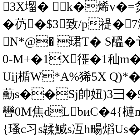
3X塯� k�烯v�=炃 
�芿�$3致/p禔�
N*@� 珺T� S醞�
0-M+�1X徰�1秈m�
Uij楯W*A%狶5X Q)
蘍s��Sj帥妞)3彐�9
轡0M焦dLbиC�4{
{瑵c习s韖鰔s冱h畼熖Us�