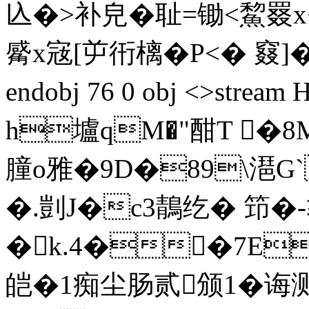
兦�>补皃�耻=锄<鯬
觱x宼[屰衎樆�P<� 窡]�:
endobj 76 0 obj <>st
h壚qM�"酣T �8
膧o雅�9D�89\潖G`
�.剴J�c3鶄纥� 笻�-
�k.4��7E
皑�1痴尘肠贰颁1�诲