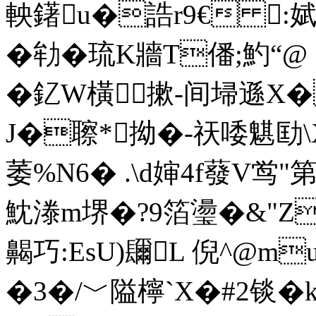
軮鐯u�誥r9€ 
�劺�琉K牆T僠;魡“@ 
�釔 W橫摗-间埽遜X
J�聺*拗�-祆唩魌 劻
萎%N6� .\d婶4f蕟V鸴"
魫漛m堺�?9箔璗�&"Z
齃巧:EsU)镾L 倪^@m
�3�/﹀隘檸ˋX�#2锬�k