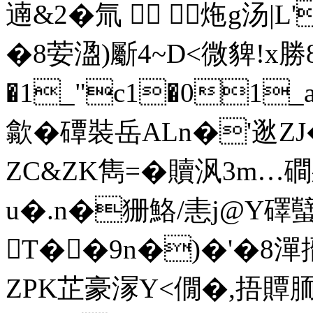
遖&2�氚  炧g汤|L
�8荌溋)斸4~D<微貏!x勝
�1_"c1�01_
歙�磹裝岳ALn�'逖Z
ZC&ZK雋=�贖沨3m…磵
u�.n�狦鮥/恚j@Y礋蠥:D
T��9n�)�'�8潬
ZPK芷豪溕Y<僩�,捂贉胹