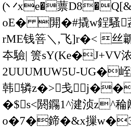
(丷xe�蔈D8�Q[
oE� 閞�#撬w鋥騷葢
rME钱箁＼,飞]r�< 丝瓤
夲驗| 箦sY(Ke�J+VV
2UUUMUW5U-UG�峌
韩辚z�>戋j���
�$s<閼鐊1^湕浈z^稐
o�7�鍗�&x摷w�3萏