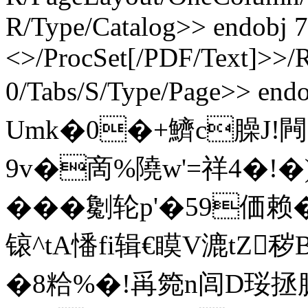
R/Type/Catalog>> endobj 7
<>/ProcSet[/PDF/Text]>>/Ro
0/Tabs/S/Type/Page>> endo
Umk�0�+鱭c臊J!
9v�啇%隢w'=祥4�!
���劖轮p'�59
锿^tA憣fi辑€瞙V漉tZ秽
�8粭%�!爯箢n闾D珱拯