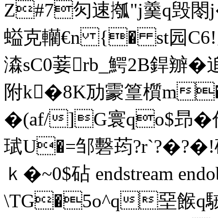
Z#7灳速摦"j羹q毁閝
螠克轥€n {� st园C6
潹sC0菨rb_鰐2B銲辧
附k�8K劢霥篁櫍m�
�(af/]G寰qo$昻�
珷U�=邹礊荺?r`?�?�!
ｋ�~ 0$砧 endstream endob
\TG�5o^q堊餱