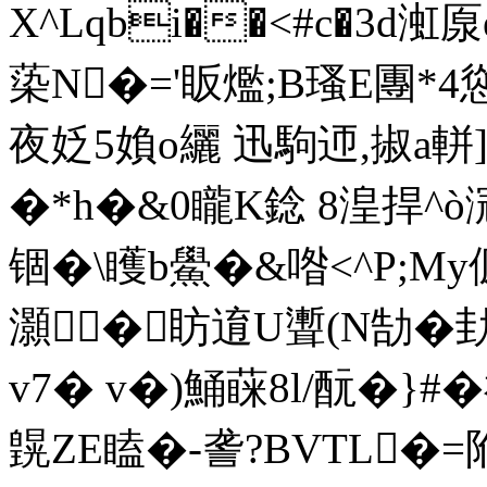
X^Lqbi��<#c�3d渱厡
蒅N
�='眅爁;B瑵E團*4慫
夜姂5媍o纚 迅駒迊,掓a軿]廸
�*h�&0矓K錜 8湟捍^ò
锢�\矆b鱟�&喒<^P;My傆
灝�眆逳U聻(N勂�劸
v7� v�)鯒蔝8l/酛�}#�
皩ZE瞌�-詟?BVTL�=陥