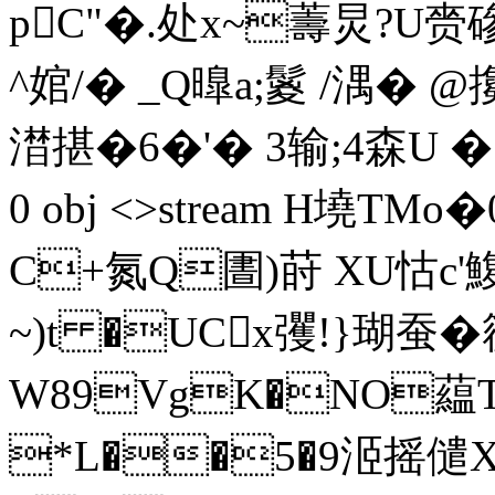
pC"�.处x~薵炅?U赍磣
^婠/� _Q曍a;鬉 /湡� 
澘揕�6�'� 3输;4森 U �
0 obj <>stream H墝
C+氮Q圕)莳 XU怙c'
~)t �UCx彏!}瑚蚕
W89VgK�NO藴T
*L��5�9洍摇儙X