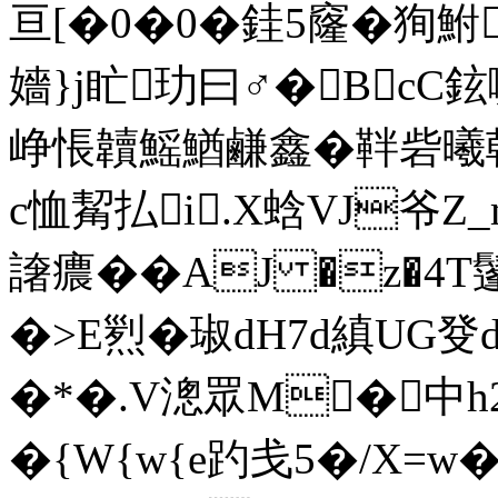
亘[�0�0�銈5窿�狥鮒
嬙}j盳玏曰♂�BcC鉉
峥悵韥鰩鰌鹻鑫�靽砦曦戟
c恤觢払i.X蛿VJ爷Z_
譇癑��AJ �z�4T
�>E煭�琡dH7d縝UG
�*�. V漗眾 M�中
�{W{w{e趵戋5�/X=w