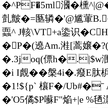
�^PF�5ml漍�櫄^|
亄皽�=匦辚�'@尴葷B.�
蠠^ J輆\VT+a鍌识�C
�P�(遶Am.溎[蒿嬢�?(
�.3joq(僄h�.|$
�i I覤��槃4i�.癈
�1!${p` 欀F�/Ub#�
�'O5僪$P囌F"焔+|e