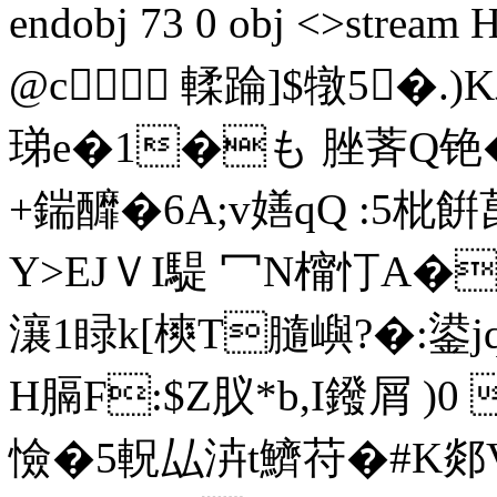
endobj 73 0 obj <>st
@c 輮踚]$犜5�.
珶e�1�も 脞萕Q铯�
+鍴釄�6A;v嫸qQ :5枇餠菎
Y>EJＶI騠 冖N橣忊A�
瀼1睩k[樉T膸嶼?�:鍙j
H膈F:$Z肞*b,I鏺屑 )0
憸�5軦厸泋t鱭苻�#
K郯V