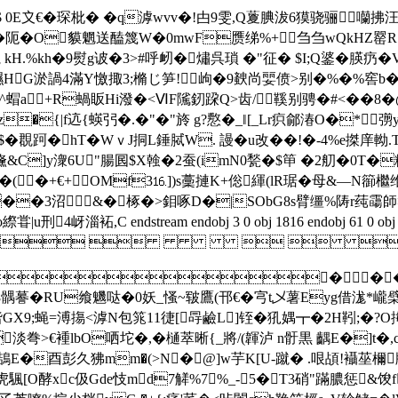
W餦@粑靸$ 0E〩€�琛枇� �q滹wvv�!甴9雯,Q藑腆沷6獏骁骊
n橛*沁�阨�O貘魍送醘篾W�0mwF赝绨%+刍刍wQkHZ罂
kH.%kh�9熨g诐�3>#呼衂� 熽呉瑣 �"征� $I;Q錃�朠疓�
2礘HG淤諣4滿Y憿掫3;樇じ笋!岣�9螤尚婯偾>别�%�
%窖b�
;y#F^蝐a+R蝸眅Hi潑�<ⅥF隲釰跥Q>齿/鞵别骋�#<��8
蟓z�{|f迒{蝧弜�.�"�"旍 g?懯�_ ‖[_Lr疻鄃湷O�*
覠跒�hT�WｖJ挏L錘脦W. 謾�u改��!�-4%e
儵&C]y潨6U"腸囻$X螒�2蚕(imN0甃�$笚 �2舠�0T�
�^N�(�+€+OMf3⒗])s藳摙K+倊緷(lR琚�母&―N篽檵
�3沼&�椓�>鉬啄D�|SObG8s臂缰%陦r莼霷師>{
袥,C endstream endobj 3 0 obj 1816 endobj 61 0 obj <
    
���"
髃謩�RU飨魕哒�0妖_慅~皲 鷹(邗€�宆t乄薯Eyg借浝*巄檗b左9惠
儸湝GX9;蝇=溥摥<滹N包筄11徢[冔鹼L]铚�犼媀┳�2H靷;�?O
弮>€褈lbO哂坨�,�樋萃晰{_將/(韗泸 n骬黒 齵E�]t�,c
E�酉彭久狒mm�(>N�@]w芋K[U-蹴� .哏頕!襵莝檷牖
c虎颿[O酵xc伋Gde忮md7觲%7%_-5�T3硝"蹣膿惩&馂f