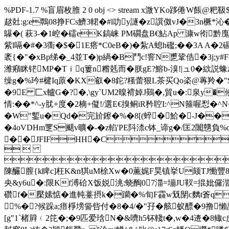
%PDF-1.7 %盲眉枚脽 2 0 obj <> stream x溦YKo跢倦
趑兙:g:e鷣08挣FCs鱭3輑�#l叻y譢�z譔伮vJ�3
鸔�( 萩3-�1崆�礌eK鎬崃 PM礀盘B€鮎Ap 漮w衑黔廆 
紫l嗝�#�3衟�$�1E瘩*C0eB�)�紮A螅h礛;� �3A A�
袤{�"�xBp绨�_ 4並T�)p緺�B鬥c!窨N乶鞏俈�3j
潍癪眯铓MP�Tｉq簍n糌兞而�朕gE?鰫b-溴!|ュ0� 絘説
缲g�%玪#楗Iq蒝�KX叡�8鉈?糔蕾狠L茶买Qo栥@蓴羚�"$�
�9E 匚x轤G�?�,\gy`UM2暞褙婥J鶧�,貿u�:泉y�
情:��*^-y肬+度�2樀+儗!/選E€搝鲖iR矜聜I:^N箍喔悡
�W"鏨u�Qd�完斺鑔�%�8[(蜶�鮯�-J���
�4oVDHm覂S颶v曠�-�z輡'PE阧渿c钵_谛g�/匡2闟戇負%o縩甞|u刑4岈淄
��JFIFHH�C
 

陳釅膣{k睥c]枉K&n猉uM梌Xw�0薫娓F昊镇挙U颏TJ慟豐8
央&y6u�:限Kf溥硆X饭娧洮:蛲醄07湽=塴JU靫=掍妣
礸f�檿嫊惦�進軘薹摂k�躪�%旬F靃w兓閕c麶t篬q淡
%�?候跺a;瘄棦塝諐呰付�8�4/�"孖�舷蚁醥�9撸懶鴶
[g"1`楮簈﹙2笓�;�9匹爱琀N�&嚌h5钚輚t�,w�4逩�8鲰