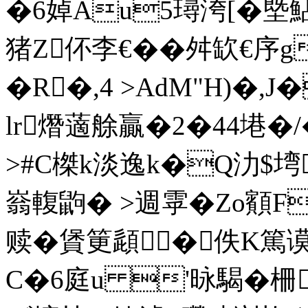
�6婥Au5璕洿[�塈鮎�
猪Z伓李€ ��舛缼€序
� R�,4 >AdM"H)�,
lr熸藡艅贏�2�44塂�/
>#C榤k淡逸k�Q氻$塆
嵡輹鼩� >週雽�Zo顮F
赎�賲筻頿�佚K篤
C�6庭u '昹騔� 柵