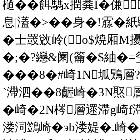
檤��餌騳x撋粪I�傔
息|濭�>�� 身�!霡�
�士罭敓岭(o$焼厢M擾
�;�?纞&阑(籥�$紬�=
���8�#崎1N坬鶪層
`滯泗��8齷崎�3N焣
�崎�2N梣層遝滯g崎f
溇泀鷑崎�эb溇媞�.崎�