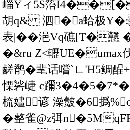
崰Yィ5$箈I4��[�
胡q& 泗�a蛤极Y�:
表|� �浥Vq礁[T�戇 �
�&ru Z<轣UE�uma
鹺鹡�靟话嚐`∟' H5鲷酲+�,
慄硰崨 c躎3�4�5�7
梳嫿谚 澡皼�6撝%c
� 整雀@z弭n�5MqFF