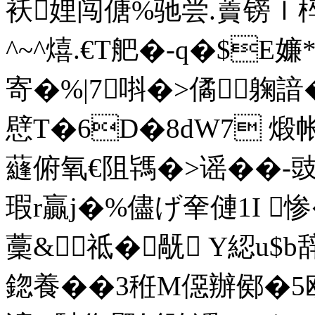
袄娌闯傏%驰尝.藚镑ｌ
^~^熺.€T舥�-q�$
寄�%|7唞�>僪躹諳
憵T�6D�8dW7 
蘕俯氧€阻駂�>谣��-豉
瑕r贏j�%儘げ羍僆1I 惨
藳&祗�旤 Y綛u$b辞
鍃養��3秹M僫辦鄇�5