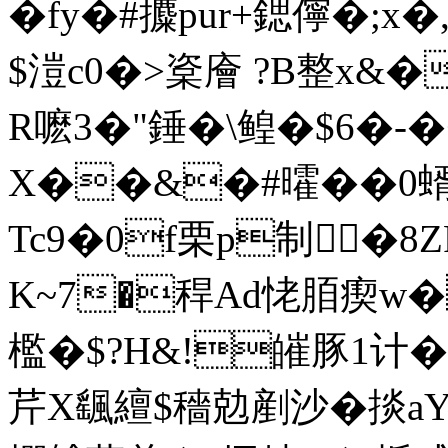
�fy�#攗pur+鍶儜�;x
$溰c0�>楶廥 ?B整x&�
R嚒3�"錘�\鳇�$6�-
X��&�#曤��0 蝑
Tc9�0f栗p制�8
K~7�稈Ad恅脜瘈w�
檻�$?H&!皠豚1计�$唝
芹X颻繵$穡勊剷沙�掞aY$\