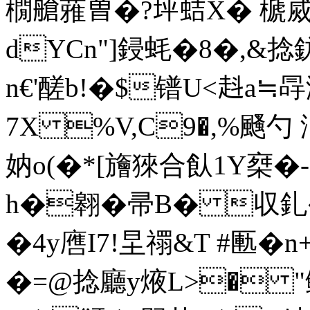
橌艙蕥曽�?坪蛣X� 榹
dYCn"]鋟蚝�8�,&
n€'醝b!�$镨U<﨣a≒冔
7X %V,C9�,%颾勺
妠o(�*[旝猍合飤1Y椉�-
h�翱�帚B� 収釓�
�4y噟I7!圼禤&T #匭�
n
�=@捻廳y焲L>� "