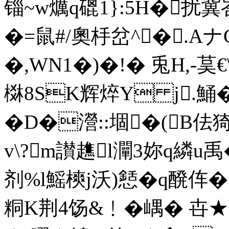
锱~w爄q磇1}:5H�扰冀
�=鼠#/奧杽岔^�.Aナ 
�,WN1�) �!� 兎H,-茣
棥8SK辉焠Y j.鯒 
�D�瀯::堌�(B佉猗羍
v\?m讃趭l灛3妳q繗u禹
剂%l鰩樉j沃)懖�q醗伡�=
粡K荆4饧&﹗�嵎� 卋