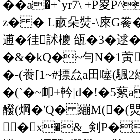
��a�+`yr7\ +P畟 P
z� � L畞朵焋-\庲G餋
逋�徍訹櫦 瓵�3�逑�
�&�kQ�~勻N�1蔩
�-(飬[1~#摽厽a田噻(颿2
�(`� ~卹+軡|d�!�5蕠
醱(焵�'Q� 繃M(�(焸
�x�&_剣P�