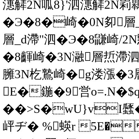
潓觲2N呱8}'泗潓觲2N峲
�Э�8�崎�0N卶層
層_d滯"泗�Э�8鼸崎/2N憅
�8齳崎�3N瀜層焎滯泗
臃3N杚鷙崎�g溇漲�3
E�鍦�9営o=.N�$q
��>S�wU}vI瓥
岼ヂ� %蝧r 5E�