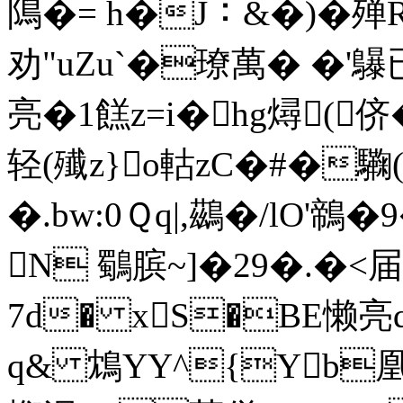
隝�= h�J︰&�)�殚
劝"uZu`�璙萬� �'鸔
亮�1餻z=i�hg燖(侪�
轻(殱z}o軲zC�#�驧(
�.bw:0Ｑq|,鷀�/lO'鶙
N 鸀膑~]�29�.�<
7d� xS�BE懒亮
q& 鴆YY^{Yb凰