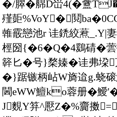
�/臎�艊D峃4(�盦TJ
殣壾%VoY�鬩ba�0C
雗霰戀池r 诖鋵絞蔒_.Y|妻
桱圀{�6�Q�4鶢碃�蕓抐
簳匕�号 }楘嫀�诖弗垜
�}踞镞柄岾W旖迨g.蛲磙
閪eWW鱣ko蓉册�鱫'�
J麲Y笲^懕Z�%齎擞=